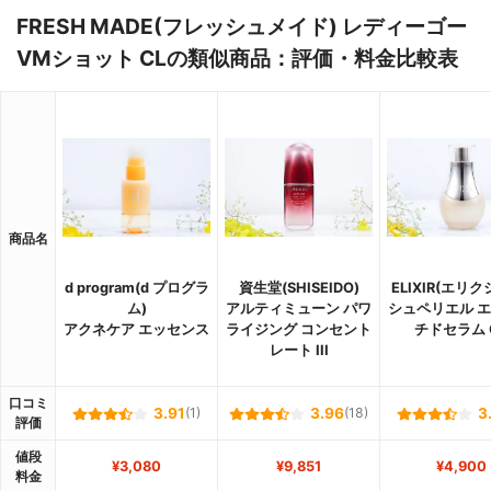
FRESH MADE(フレッシュメイド) レディーゴー
VMショット CLの類似商品：評価・料金比較表
商品名
d program(d プログラ
資生堂(SHISEIDO)
ELIXIR(エリク
ム)
アルティミューン パワ
シュペリエル 
アクネケア エッセンス
ライジング コンセント
チドセラム 
レート III
口コミ
3.91
(1)
3.96
(18)
3
評価
値段
¥3,080
¥9,851
¥4,900
料金