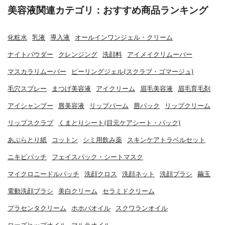
美容液関連カテゴリ：おすすめ商品ランキング
化粧水
乳液
導入液
オールインワンジェル・クリーム
ナイトパウダー
クレンジング
洗顔料
アイメイクリムーバー
マスカラリムーバー
ピーリングジェル(スクラブ・ゴマージュ)
毛穴スプレー
まつげ美容液
アイクリーム
眉毛美容液
眉毛育毛剤
アイシャンプー
唇美容液
リップバーム
唇パック
リップクリーム
リップスクラブ
くまとりシート(目元ケアシート・パック)
あぶらとり紙
コットン
シミ用飲み薬
スキンケアトラベルセット
ニキビパッチ
フェイスパック・シートマスク
マイクロニードルパッチ
洗顔クロス
洗顔ネット
洗顔ブラシ
繭玉
電動洗顔ブラシ
美白クリーム
セラミドクリーム
プラセンタクリーム
ホホバオイル
スクワランオイル