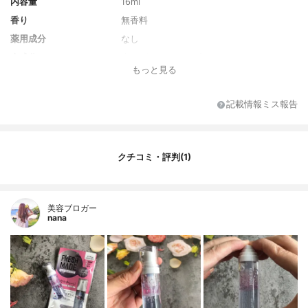
内容量
16ml
香り
無香料
薬用成分
なし
全成分
水、グリセリン、プロパンジオール、パン
もっと見る
テノール、1，2-ヘキサンジオール、BG、
アスコルビルグルコシド、アスコルビルリ
ン酸Na、アスコルビン酸、アロエベラ花エ
記載情報ミス報告
キス、ウコン根エキス、カミメボウキ葉エ
キス、コクシニアインディカ果実エキス、
サンゴモエキス、ナス果実エキス、パルミ
チン酸レチノール、ビオチン、フナバラソ
クチコミ・評判(1)
ウエキス、メナジオン、メリアアザジラク
タ花エキス、メリアアザジラクタ葉エキ
ス、酢酸トコフェロール、アラキドン酸グ
リセリル、カルボマー、キサンタンガム、
美容ブロガー
クエン酸、クエン酸Na、ジイソステアリン
nana
酸ポリグリセリル-10、ステアリン酸ポリグ
リセリル-10、チアミンHCl、トリ（カプリ
ル酸／カプリン酸）グリセリル、トロメタ
ミン、ピリドキシン、ラウリン酸ポリグリ
セリル-10、リノレン酸グリセリル、水添レ
シチン、葉酸、EDTA-2Na、エチルヘキシ
ルグリセリン、シアノコバラミン、赤227