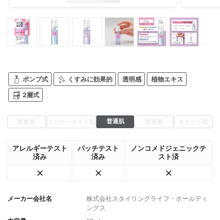
ポンプ式
くすみに効果的
透明感
植物エキス
2層式
普通肌
乾燥肌
インナードライ肌
混合肌
オイリー肌
アレルギーテスト
パッチテスト
ノンコメドジェニックテ
済み
済み
スト済
メーカー会社名
株式会社スタイリングライフ・ホールディ
ングス