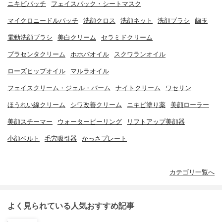
ニキビパッチ
フェイスパック・シートマスク
マイクロニードルパッチ
洗顔クロス
洗顔ネット
洗顔ブラシ
繭玉
電動洗顔ブラシ
美白クリーム
セラミドクリーム
プラセンタクリーム
ホホバオイル
スクワランオイル
ローズヒップオイル
マルラオイル
フェイスクリーム・ジェル・バーム
ナイトクリーム
ワセリン
ほうれい線クリーム
シワ改善クリーム
ニキビ塗り薬
美顔ローラー
美顔スチーマー
ウォーターピーリング
リフトアップ美顔器
小顔ベルト
毛穴吸引器
かっさプレート
カテゴリ一覧へ
よく見られている人気おすすめ記事