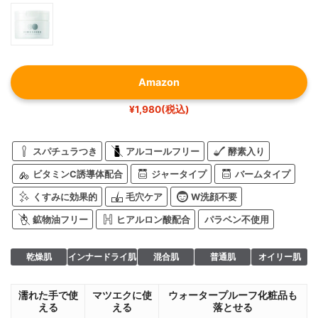
Amazon
¥1,980(税込)
スパチュラつき
アルコールフリー
酵素入り
ビタミンC誘導体配合
ジャータイプ
バームタイプ
くすみに効果的
毛穴ケア
W洗顔不要
鉱物油フリー
ヒアルロン酸配合
パラベン不使用
乾燥肌
インナードライ肌
混合肌
普通肌
オイリー肌
濡れた手で使
マツエクに使
ウォータープルーフ化粧品も
える
える
落とせる