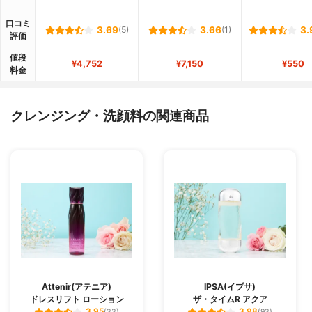
口コミ
3.69
(5)
3.66
(1)
3.
評価
値段
¥4,752
¥7,150
¥550
料金
クレンジング・洗顔料の関連商品
Attenir(アテニア)
IPSA(イプサ)
ドレスリフト ローション
ザ・タイムR アクア
3.95
3.98