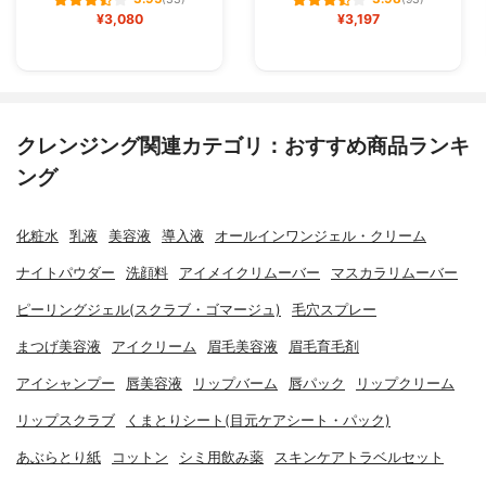
(33)
(93)
¥3,080
¥3,197
クレンジング関連カテゴリ：おすすめ商品ランキ
ング
化粧水
乳液
美容液
導入液
オールインワンジェル・クリーム
ナイトパウダー
洗顔料
アイメイクリムーバー
マスカラリムーバー
ピーリングジェル(スクラブ・ゴマージュ)
毛穴スプレー
まつげ美容液
アイクリーム
眉毛美容液
眉毛育毛剤
アイシャンプー
唇美容液
リップバーム
唇パック
リップクリーム
リップスクラブ
くまとりシート(目元ケアシート・パック)
あぶらとり紙
コットン
シミ用飲み薬
スキンケアトラベルセット