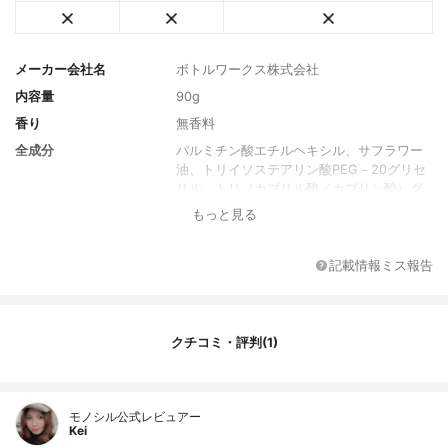
メーカー会社名
ボトルワークス株式会社
内容量
90g
香り
無香料
全成分
パルミチン酸エチルヘキシル、サフラワー
油、トリイソステアリン酸PEG－20グリセ
リル、トリ（カプリル酸／カプリン酸）グ
リセリル、炭酸ジカプリリル、（カプリル
もっと見る
酸／カプリン酸）ヤシアルキル、トリイソ
ステアリン酸PEG－５グリセリル、ポリエ
チレン、合成ワックス、ダイマージリノー
記載情報ミス報告
ル酸ダイマージリノレイルビス（ベヘニル
／イソステアリル／フィトステリル）、パ
パイン、プロテアーゼ、炭酸水素Na、リン
ゴ酸、テトラヘキシルデカン酸アスコルビ
クチコミ・評判(1)
ル、ユキノシタエキス、アーチチョーク葉
エキス、ヒアルロン酸Na、BG、ペンチレン
グリコール、金、銀、水、デキストリン、
モノシル公式レビュアー
セルロースガム、トコフェロール、リン酸2
Kei
Na、リン酸K