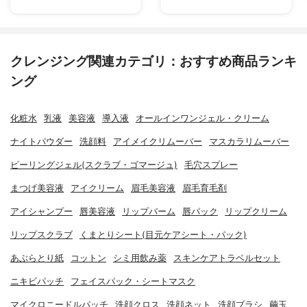
クレンジング関連カテゴリ：おすすめ商品ランキ
ング
化粧水
乳液
美容液
導入液
オールインワンジェル・クリーム
ナイトパウダー
洗顔料
アイメイクリムーバー
マスカラリムーバー
ピーリングジェル(スクラブ・ゴマージュ)
毛穴スプレー
まつげ美容液
アイクリーム
眉毛美容液
眉毛育毛剤
アイシャンプー
唇美容液
リップバーム
唇パック
リップクリーム
リップスクラブ
くまとりシート(目元ケアシート・パック)
あぶらとり紙
コットン
シミ用飲み薬
スキンケアトラベルセット
ニキビパッチ
フェイスパック・シートマスク
マイクロニードルパッチ
洗顔クロス
洗顔ネット
洗顔ブラシ
繭玉