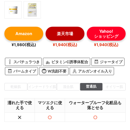
Yahoo!
Amazon
楽天市場
ショッピング
¥1,980(税込)
¥1,940(税込)
¥1,940(税込)
スパチュラつき
ビタミンC誘導体配合
ジャータイプ
バームタイプ
W洗顔不要
アルガンオイル入り
普通肌
乾燥肌
インナードライ肌
混合肌
オイリー肌
濡れた手で使
マツエクに使
ウォータープルーフ化粧品も
える
える
落とせる