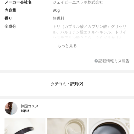
メーカー会社名
ジェイピーエスラボ株式会社
内容量
90g
香り
無香料
全成分
トリ（カプリル酸／カプリン酸）グリセリ
ル、パルミチン酸エチルヘキシル、トリイ
ソステアリン酸ＰＥＧ－２０グリセリル、
炭酸ジカプリリル、合成ワックス、テトラ
もっと見る
ヘキシルデカン酸アスコルビル、アルガニ
アスピノサ核油、ニンジン根エキス、オレ
ンジ油、ダイズ油、ペンチレングリコール
記載情報ミス報告
クチコミ・評判(2)
韓国コスメ
aqua