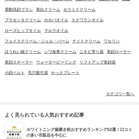
電動洗顔ブラシ
美白クリーム
セラミドクリーム
プラセンタクリーム
ホホバオイル
スクワランオイル
ローズヒップオイル
マルラオイル
フェイスクリーム・ジェル・バーム
ナイトクリーム
ワセリン
ほうれい線クリーム
シワ改善クリーム
ニキビ塗り薬
美顔ローラー
美顔スチーマー
ウォーターピーリング
リフトアップ美顔器
小顔ベルト
毛穴吸引器
かっさプレート
カテゴリ一覧へ
よく見られている人気おすすめ記事
ホワイトニング歯磨き粉おすすめランキング52選！口コミ
の多い市販品を中心に