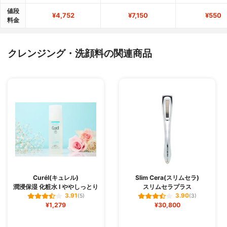
値段
¥4,752
¥7,150
¥550
料金
クレンジング・洗顔料の関連商品
Curél(キュレル)
Slim Cera(スリムセラ)
潤浸保湿 化粧水 I ややしっとり
スリムセラプラス
3.91
3.90
(5)
(3)
¥1,279
¥30,800