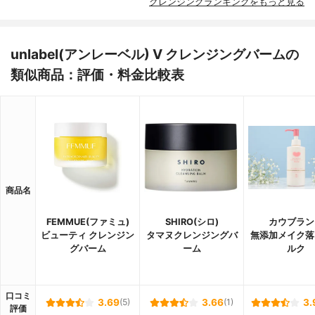
クレンジングランキングをもっと見る
unlabel(アンレーベル) V クレンジングバームの
類似商品：評価・料金比較表
商品名
FEMMUE(ファミュ)
SHIRO(シロ)
カウブラン
ビューティ クレンジン
タマヌクレンジングバ
無添加メイク落
グバーム
ーム
ルク
口コミ
3.69
(5)
3.66
(1)
3.
評価