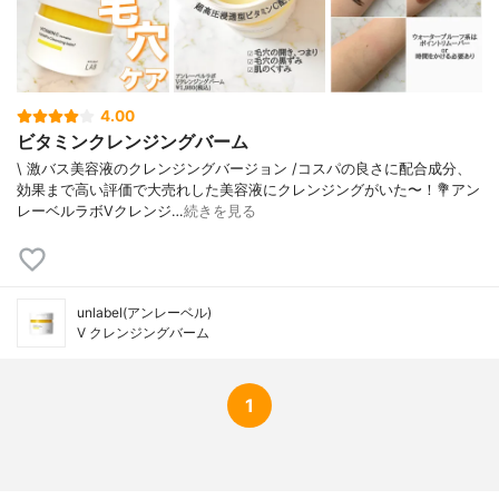
4.00
ビタミンクレンジングバーム
\ 激バス美容液のクレンジングバージョン /⁡コスパの良さに配合成分、
効果まで高い評価で大売れした美容液にクレンジングがいた〜！⁡⁡💐アン
レーベルラボVクレンジ…
続きを見る
unlabel(アンレーベル)
V クレンジングバーム
1