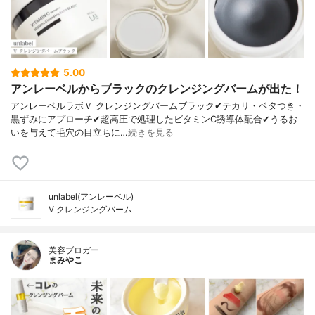
5.00
アンレーベルからブラックのクレンジングバームが出た！
アンレーベルラボＶ クレンジングバームブラック✔︎テカリ・ベタつき・
黒ずみにアプローチ✔︎超高圧で処理したビタミンC誘導体配合✔︎うるお
いを与えて毛穴の目立ちに…
続きを見る
unlabel(アンレーベル)
V クレンジングバーム
美容ブロガー
まみやこ