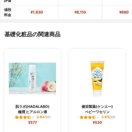
評価
値段
¥1,630
¥8,110
¥680
料金
基礎化粧品の関連商品
肌ラボ(HADALABO)
健栄製薬(ケンエー)
極潤 ヒアルロン液
ベビーワセリン
3.84
3.85
(31)
(23)
¥577
¥530