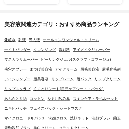
美容液関連カテゴリ：おすすめ商品ランキング
化粧水
乳液
導入液
オールインワンジェル・クリーム
ナイトパウダー
クレンジング
洗顔料
アイメイクリムーバー
マスカラリムーバー
ピーリングジェル(スクラブ・ゴマージュ)
毛穴スプレー
まつげ美容液
アイクリーム
眉毛美容液
眉毛育毛剤
アイシャンプー
唇美容液
リップバーム
唇パック
リップクリーム
リップスクラブ
くまとりシート(目元ケアシート・パック)
あぶらとり紙
コットン
シミ用飲み薬
スキンケアトラベルセット
ニキビパッチ
フェイスパック・シートマスク
マイクロニードルパッチ
洗顔クロス
洗顔ネット
洗顔ブラシ
繭玉
電動洗顔ブラシ
美白クリーム
セラミドクリーム