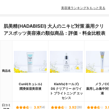
美容液ランキングをもっと見る
肌美精(HADABISEI) 大人のニキビ対策 薬用クリ
アスポッツ美容液の類似商品：評価・料金比較表
商品名
Curél(キュレル)
Kiehl’s(キールズ)
メラノC
潤浸保湿美容液
DS クリアリー ホワイ
薬用しみ集中対
ト ブライトニング エッ
液
センス
口コミ
3.97
(4)
3.92
(26)
3.