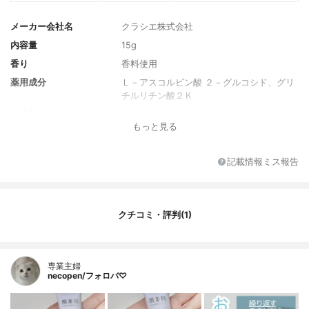
メーカー会社名
クラシエ株式会社
内容量
15g
香り
香料使用
薬用成分
Ｌ－アスコルビン酸 ２－グルコシド、グリ
チルリチン酸２Ｋ
全成分
【有効成分】Ｌ－アスコルビン酸 ２－グル
もっと見る
コシド、グリチルリチン酸２Ｋ 【その他の
成分】水溶性コラーゲン液－３、ヒアルロ
ン酸Ｎａ－２、エイジツエキス、オウゴン
記載情報ミス報告
エキス、ホップエキス、サンザシエキス、
ウーロン茶エキス、レモンエキス、シクロ
ヘキサンジカルボン酸ビスエトキシジグリ
コール、ビワ葉エキス、ヨクイニンエキ
クチコミ・評判(1)
ス、ユズセラミド、シャクヤクエキス、
水、エタノール、ミリスチン酸オクチルド
デシル、ＤＰＧ、濃グリセリン、ＰＥＧ
（８０）、水酸化Ｋ、カルボキシビニルポ
専業主婦
リマー、ＰＯＥ硬化ヒマシ油、アクリル
necopen/フォロバ♡
酸・メタクリル酸アルキル共重合体、キサ
ンタンガム、ラウリン酸ＰＯＥ（２０）ソ