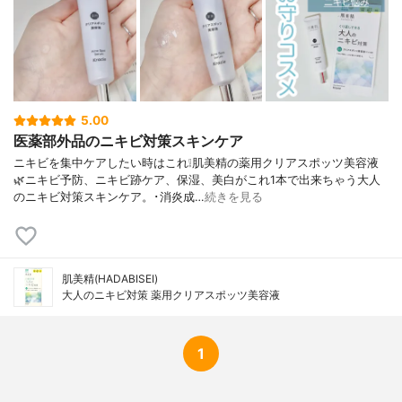
ルビタン、クエン酸Ｎａ、ＢＧ、フェノキ
シエタノール、ＥＤＴＡ－２Ｎａ、クエン
酸、パラベン、香料
5.00
医薬部外品のニキビ対策スキンケア
ニキビを集中ケアしたい時はこれ❕肌美精の薬用クリアスポッツ美容液
🌿ニキビ予防、ニキビ跡ケア、保湿、美白がこれ1本で出来ちゃう大人
のニキビ対策スキンケア。･消炎成…
続きを見る
肌美精(HADABISEI)
大人のニキビ対策 薬用クリアスポッツ美容液
1