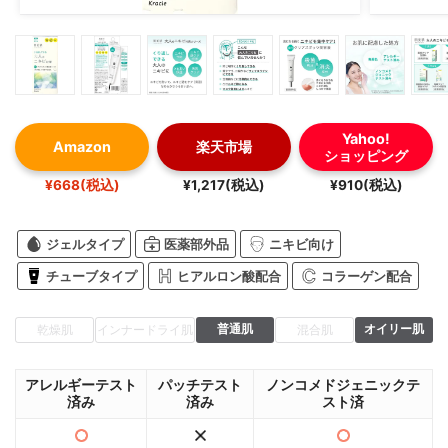
Yahoo!
Amazon
楽天市場
ショッピング
¥668(税込)
¥1,217(税込)
¥910(税込)
ジェルタイプ
医薬部外品
ニキビ向け
チューブタイプ
ヒアルロン酸配合
コラーゲン配合
普通肌
オイリー肌
乾燥肌
インナードライ肌
混合肌
アレルギーテスト
パッチテスト
ノンコメドジェニックテ
済み
済み
スト済