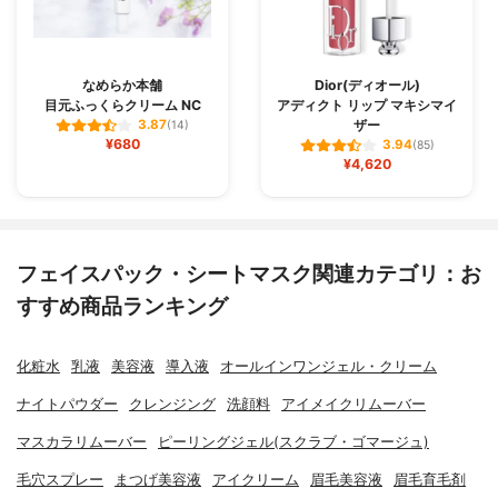
なめらか本舗
Dior(ディオール)
目元ふっくらクリーム NC
アディクト リップ マキシマイ
ザー
3.87
(14)
¥680
3.94
(85)
¥4,620
フェイスパック・シートマスク関連カテゴリ：お
すすめ商品ランキング
化粧水
乳液
美容液
導入液
オールインワンジェル・クリーム
ナイトパウダー
クレンジング
洗顔料
アイメイクリムーバー
マスカラリムーバー
ピーリングジェル(スクラブ・ゴマージュ)
毛穴スプレー
まつげ美容液
アイクリーム
眉毛美容液
眉毛育毛剤