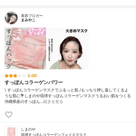
ス、ブドウ葉／種子／皮エキス、レスベラ
トロール、パルミチン酸レチノール、コー
美容ブロガー
ン油、BHT、BHA、ヒドロキシアセトフェ
まみやこ
ノン、アルギン酸Na、キサンタンガム、ク
エン酸、クエン酸Na、ポリソルベート80、
フェノキシエタノール
内容量
10枚入り
香り
無香料
製造国
日本
内容量のバリエーション
なし
3.00
すっぽんコラーゲンパワー
\ すっぽんコラーゲンマスクでぷるっと肌 /⁡もっちり押し返してくるよ
うな肌に⁡⁡💐しまのや琉球すっぽんコラーゲンマスク⁡⁡うるおい肌をつくる
沖縄県産のすっぽん…
続きを見る
しまのや
琉球すっぽんコラーゲンフェイスマスク