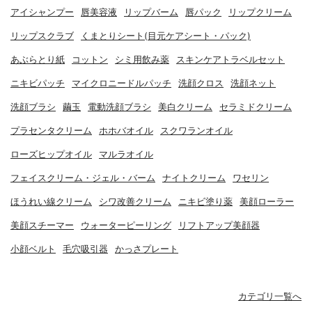
アイシャンプー
唇美容液
リップバーム
唇パック
リップクリーム
リップスクラブ
くまとりシート(目元ケアシート・パック)
あぶらとり紙
コットン
シミ用飲み薬
スキンケアトラベルセット
ニキビパッチ
マイクロニードルパッチ
洗顔クロス
洗顔ネット
洗顔ブラシ
繭玉
電動洗顔ブラシ
美白クリーム
セラミドクリーム
プラセンタクリーム
ホホバオイル
スクワランオイル
ローズヒップオイル
マルラオイル
フェイスクリーム・ジェル・バーム
ナイトクリーム
ワセリン
ほうれい線クリーム
シワ改善クリーム
ニキビ塗り薬
美顔ローラー
美顔スチーマー
ウォーターピーリング
リフトアップ美顔器
小顔ベルト
毛穴吸引器
かっさプレート
カテゴリ一覧へ