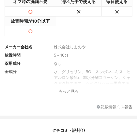
オフ時の洗顔不要
濡れた手で使える
毎日使える
放置時間が10分以下
メーカー会社名
株式会社しまのや
放置時間
5～10分
薬用成分
なし
全成分
水、グリセリン、BG、スッポンエキス、ヒ
アルロン酸Na、加水分解コラーゲン、シャ
クヤク根エキス、シイクワシャー果皮エキ
ス、フォリオタミクロスポラ多糖体、オウ
もっと見る
ゴン根エキス、酒粕エキス、セイヨウノコ
ギリソウエキス、トウキ根エキス、マンニ
トール、水溶性コラーゲン、ヒト遺伝子組
記載情報ミス報告
換オリゴペプチド-1、PVP、フラーレン、
ハトムギ種子エキス、α-グルカン、グルコ
シルセラミド、PCA亜鉛、マルトシルシク
ロデキストリン、シクロデキストリン、ジ
クチコミ・評判(1)
マルトシルシクロデキストリン、マルトー