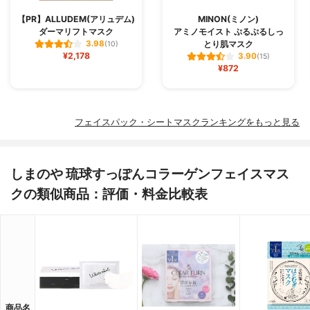
【PR】ALLUDEM(アリュデム)
MINON(ミノン)
ダーマリフトマスク
アミノモイスト ぷるぷるしっ
とり肌マスク
3.98
(10)
¥2,178
3.90
(15)
¥872
フェイスパック・シートマスクランキングをもっと見る
しまのや 琉球すっぽんコラーゲンフェイスマス
クの類似商品：評価・料金比較表
商品名