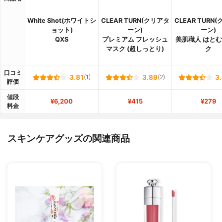
White Shot(ホワイトシ
CLEAR TURN(クリアタ
CLEAR TURN
ョット)
ーン)
ーン)
QXS
プレミアム フレッシュ
美肌職人 はと
マスク (超しっとり)
ク
口コミ
3.81
(1)
3.89
(2)
3
評価
値段
¥6,200
¥415
¥279
料金
スキンケアグッズの関連商品