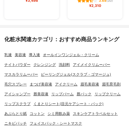
¥3,498
3.68
(30)
¥2,310
化粧水関連カテゴリ：おすすめ商品ランキング
乳液
美容液
導入液
オールインワンジェル・クリーム
ナイトパウダー
クレンジング
洗顔料
アイメイクリムーバー
マスカラリムーバー
ピーリングジェル(スクラブ・ゴマージュ)
毛穴スプレー
まつげ美容液
アイクリーム
眉毛美容液
眉毛育毛剤
アイシャンプー
唇美容液
リップバーム
唇パック
リップクリーム
リップスクラブ
くまとりシート(目元ケアシート・パック)
あぶらとり紙
コットン
シミ用飲み薬
スキンケアトラベルセット
ニキビパッチ
フェイスパック・シートマスク