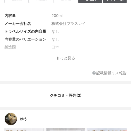
内容量
200ml
メーカー会社名
株式会社プラスレイ
トラベルサイズの内容量
なし
内容量のバリエーション
なし
製造国
日本
香り
甘いバラの香り
もっと見る
対象年代
20代～
薬用成分
なし
記載情報ミス報告
全成分
水、BG、エタノール、メチルグルセス-1
0、グリセリン、フラーレン、リン酸アスコ
ルビルＭｇ、マグワ根皮エキス、ウンカリ
クチコミ・評判(2)
アトメントサエキス、プラセンタエキス、
トウキ根エキス、加水分解コラーゲン、加
水分解ヒアルロン酸、ヒト遺伝子組換オリ
ゴペプチド‐１、セラミドＮＰ、セラミドＡ
Ｐ、セラミドＮＧ、グリチルリチン酸２
ゆう
Ｋ、ラフィノース、ヒバマタエキス、クレ
マティス葉エキス、ノバラ油、スギナエキ