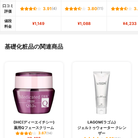
口コミ
3.91
(4)
3.80
(11)
3
評価
値段
¥1,149
¥1,088
¥4,233
料金
基礎化粧品の関連商品
DHC(ディーエイチシー)
LAGOM(ラゴム)
薬用Qフェースクリーム
ジェルトゥウォーター クレン
ザー
3.67
(14)