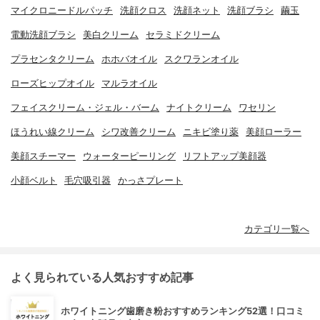
マイクロニードルパッチ
洗顔クロス
洗顔ネット
洗顔ブラシ
繭玉
電動洗顔ブラシ
美白クリーム
セラミドクリーム
プラセンタクリーム
ホホバオイル
スクワランオイル
ローズヒップオイル
マルラオイル
フェイスクリーム・ジェル・バーム
ナイトクリーム
ワセリン
ほうれい線クリーム
シワ改善クリーム
ニキビ塗り薬
美顔ローラー
美顔スチーマー
ウォーターピーリング
リフトアップ美顔器
小顔ベルト
毛穴吸引器
かっさプレート
カテゴリ一覧へ
よく見られている人気おすすめ記事
ホワイトニング歯磨き粉おすすめランキング52選！口コミ