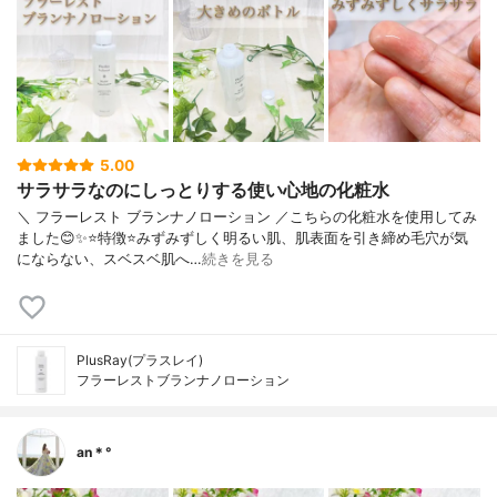
ス、セイヨウキズタ葉／茎エキス、セイヨ
ウナツユキソウ花エキス、ベタイン、ベヘ
ニルアルコール、ペンタステアリン酸ポリ
グリセリル－１０、マルトデキストリン、
マンニトール、クエン酸、リゾレシチン、
カプリリルグリコール、ＤＰＧ、ステアロ
イルラクチレートＮａ、イソステアリン酸
フィトステリル、ペンチレングリコール、
5.00
ＥＤＴＡ－２Ｎａ、ＰＶＰ、クエン酸Ｎ
サラサラなのにしっとりする使い心地の化粧水
ａ、フェノキシエタノール
＼ フラーレスト ブランナノローション ／こちらの化粧水を使用してみ
ました😊✨⭐️特徴⭐️みずみずしく明るい肌、肌表面を引き締め毛穴が気
にならない、スベスベ肌へ…
続きを見る
PlusRay(プラスレイ)
フラーレストブランナノローション
an＊°