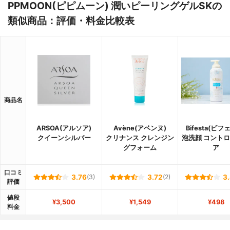
PPMOON(ピピムーン) 潤いピーリングゲルSKの
類似商品：評価・料金比較表
商品名
ARSOA(アルソア)
Avène(アベンヌ)
Bifesta(ビフ
クイーンシルバー
クリナンス クレンジン
泡洗顔 コント
グフォーム
ア
口コミ
3.76
(3)
3.72
(2)
3
評価
値段
¥3,500
¥1,549
¥498
料金