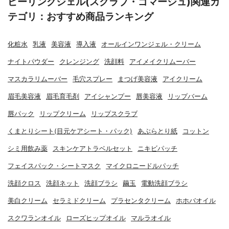
ピーリングジェル(スクラブ・ゴマージュ)関連カ
テゴリ：おすすめ商品ランキング
化粧水
乳液
美容液
導入液
オールインワンジェル・クリーム
ナイトパウダー
クレンジング
洗顔料
アイメイクリムーバー
マスカラリムーバー
毛穴スプレー
まつげ美容液
アイクリーム
眉毛美容液
眉毛育毛剤
アイシャンプー
唇美容液
リップバーム
唇パック
リップクリーム
リップスクラブ
くまとりシート(目元ケアシート・パック)
あぶらとり紙
コットン
シミ用飲み薬
スキンケアトラベルセット
ニキビパッチ
フェイスパック・シートマスク
マイクロニードルパッチ
洗顔クロス
洗顔ネット
洗顔ブラシ
繭玉
電動洗顔ブラシ
美白クリーム
セラミドクリーム
プラセンタクリーム
ホホバオイル
スクワランオイル
ローズヒップオイル
マルラオイル