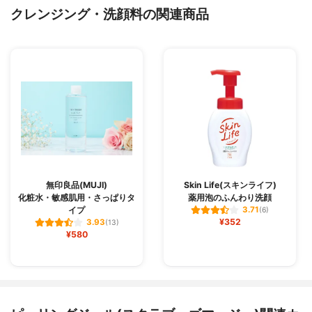
クレンジング・洗顔料の関連商品
無印良品(MUJI)
Skin Life(スキンライフ)
化粧水・敏感肌用・さっぱりタ
薬用泡のふんわり洗顔
イプ
3.71
(6)
¥352
3.93
(13)
¥580