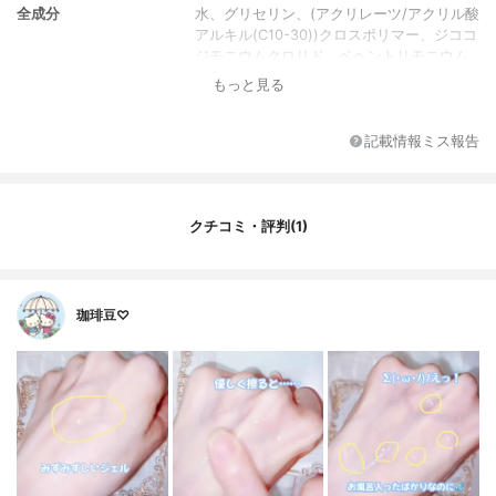
全成分
水、グリセリン、(アクリレーツ/アクリル酸
アルキル(C10-30))クロスポリマー、ジココ
ジモニウムクロリド、ベヘントリモニウム
クロリド、酒粕エキス、ソメイヨシノ葉エ
もっと見る
キス、ツバキ種子エキス、アロエベラ葉エ
キス、ウメ果実エキス、サトザクラ花エキ
ス、アスコルビン酸、リンゴ酸、水溶性プ
記載情報ミス報告
ロテオグリカン、加水分解コラーゲン、ヒ
アルロン酸Na、ヒアルロン酸ヒドロキシプ
ロピルトリモニウム、BG、イソプロパノー
ル、ラウリルベタイン、オレンジ油
クチコミ・評判(1)
珈琲豆♡