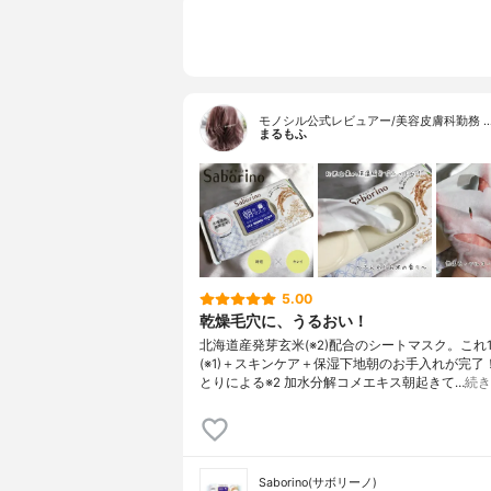
内容量
28枚入り
香り
ふんわりお
製造国
日本
内容量のバリエーション
なし
モノシル公式レビュアー/美容皮膚科勤務 
まるもふ
5.00
乾燥毛穴に、うるおい！
北海道産発芽玄米(※2)配合のシートマスク。これ
(※1)＋スキンケア＋保湿下地朝のお手入れが完了！
とりによる※2 加水分解コメエキス朝起きて…
続き
Saborino(サボリーノ)