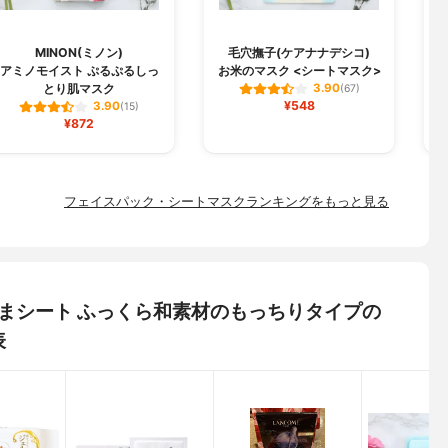
MINON(ミノン)
毛穴撫子(ケアナナデシコ)
B
アミノモイスト ぷるぷるしっ
お米のマスク <シートマスク>
とり肌マスク
3.90
(67)
¥548
3.90
(15)
¥872
フェイスパック・シートマスクランキングをもっと見る
 目ざまシート ふっくら和素材のもっちりタイプの
表