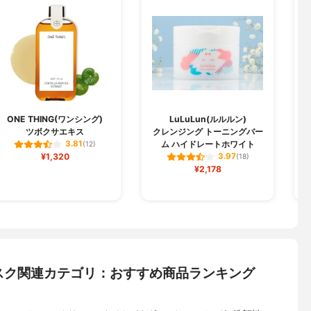
ONE THING(ワンシング)
LuLuLun(ルルルン)
ツボクサエキス
クレンジング トーニングバー
ム ハイドレートホワイト
3.81
(12)
¥1,320
3.97
(18)
¥2,178
スク関連カテゴリ：おすすめ商品ランキング