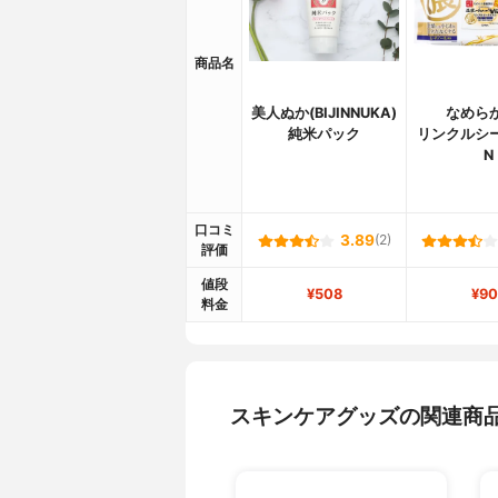
商品名
美人ぬか(BIJINNUKA)
なめら
純米パック
リンクルシ
N
口コミ
3.89
(2)
評価
値段
¥508
¥90
料金
スキンケアグッズの関連商