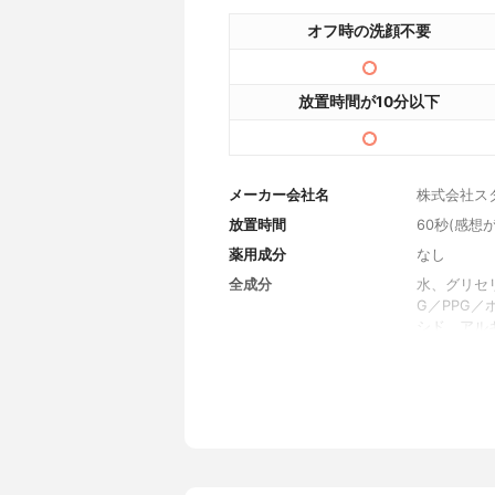
オフ時の洗顔不要
放置時間が10分以下
メーカー会社名
株式会社ス
放置時間
60秒(感想
薬用成分
なし
全成分
水、グリセリ
G／PPG
シド、アル
液、スフィ
ェロール、
性コラーゲ
セリル-1
ン酸Na、
酸、フェル
フェノキシ
ン、香料