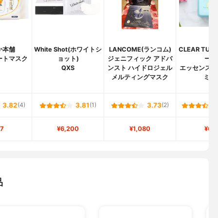
か本舗
White Shot(ホワイトシ
LANCOME(ランコム)
CLEAR TU
ートマスク
ョット)
ジェニフィック アドバ
ーン
QXS
ンスト ハイドロジェル
エッセンスマ
メルティングマスク
ミン
3.82
(4)
3.81
(1)
3.73
(2)
7
¥6,200
¥1,080
¥67
品