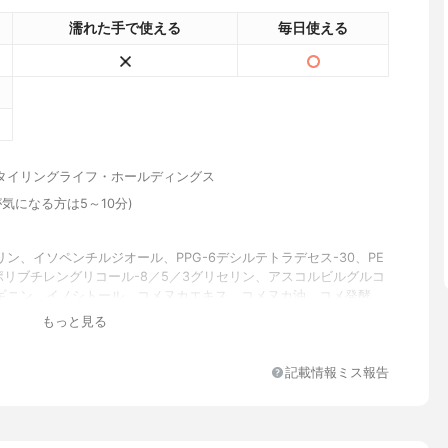
濡れた手で使える
毎日使える
タイリングライフ・ホールディングス
が気になる方は5～10分)
ン、イソペンチルジオール、PPG-6デシルテトラデセス-30、PE
／ポリブチレングリコール-8／5／3グリセリン、アスコルビルグルコ
ギニン、イノシトール、コメヌカエキス、コメヌカ油、コメ発酵
ンゴ糖脂質、セイヨウハッカ葉エキス、ティーツリー葉油、トコフ
もっと見る
ヒアルロン酸Na、ベタイン、リンゴ酸、加水分解コメエキス、水溶
ン、BG、DPG、（エイコサン二酸／テトラデカン二酸）ポリグリ
0、オレイン酸ポリグリセリル-10、キサンタンガム、クエン酸、クエ
記載情報ミス報告
ジグリセリン、（スチレン／アクリレーツ）コポリマー、フィチン
ラ酸、ポリグリセリン-3、リンゴ酸ジイソステアリル、レシチン、
エタノール、エチルパラベン、プロピルパラベン、メチルパラベ