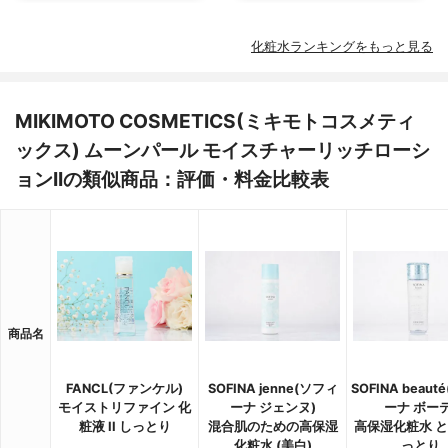
化粧水ランキングをもっと見る
MIKIMOTO COSMETICS(ミキモトコスメティ
ックス) ムーンパール モイスチャーリッチローシ
ョンIIの類似商品：評価・料金比較表
商品名
FANCL(ファンケル)
SOFINA jenne(ソフィ
SOFINA beau
モイストリファイン 化
ーナ ジェンヌ)
ーナ ボーテ
粧液 II しっとり
混合肌のための高保湿
高保湿化粧水 
化粧水 (美白)
っとり