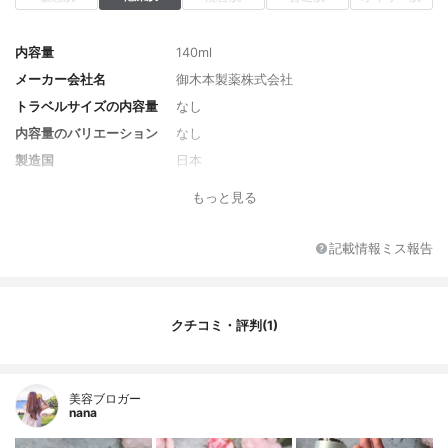
内容量
140ml
メーカー会社名
御木本製薬株式会社
トラベルサイズの内容量
なし
内容量のバリエーション
なし
製造国
日本
香り
無香料
もっと見る
対象年代
30代～
薬用成分
なし
記載情報ミス報告
全成分
水、グリセリン、プロパンジオール、ジグ
リセリン、ＰＥＧ－３２、ＢＧ、ＰＰＧ－
１４ポリグリセリル－２エーテル、ペンチ
クチコミ・評判(1)
レングリコール、加水分解コンキオリン、
サクシノイルアテロコラーゲン、加水分解
真珠貝足糸エキス、塩化Ｃａ、塩化Ｎａ、
塩化鉄、塩化Ｍｇ、マコンブエキス、ベタ
美容ブロガー
イン、スクワラン、水添レシチン、ヒドロ
nana
キシプロリン、ヒアルロン酸Ｎａ、グリチ
ルリチン酸２Ｋ、カルボマー、水酸化Ｋ、