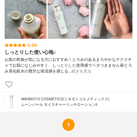
キサンタンガム、トコフェロール、リン酸
２Ｎａ、リン酸Ｋ、フェノキシエタノール
5.00
しっとりした使い心地♪
お肌の乾燥が気になる方におすすめ！とろみのあるまろやかなテクスチ
ャでお肌になじみやすく、しっとりした使用感でベタつきません😆とろ
み系化粧水の贅沢な保湿感を感じる…
続きを見る
MIKIMOTO COSMETICS(ミキモトコスメティックス)
ムーンパール モイスチャーリッチローションII
1