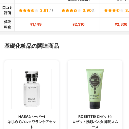
口コミ
3.91
(4)
3.90
(1)
3
評価
値段
¥1,149
¥2,310
¥2,336
料金
基礎化粧品の関連商品
HABA(ハーバー)
ROSETTE(ロゼット)
はじめてのスクワランケアセッ
ロゼット洗顔パスタ 海泥スム
ト
ース