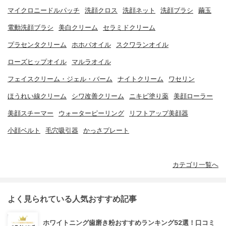
マイクロニードルパッチ
洗顔クロス
洗顔ネット
洗顔ブラシ
繭玉
電動洗顔ブラシ
美白クリーム
セラミドクリーム
プラセンタクリーム
ホホバオイル
スクワランオイル
ローズヒップオイル
マルラオイル
フェイスクリーム・ジェル・バーム
ナイトクリーム
ワセリン
ほうれい線クリーム
シワ改善クリーム
ニキビ塗り薬
美顔ローラー
美顔スチーマー
ウォーターピーリング
リフトアップ美顔器
小顔ベルト
毛穴吸引器
かっさプレート
カテゴリ一覧へ
よく見られている人気おすすめ記事
ホワイトニング歯磨き粉おすすめランキング52選！口コミ