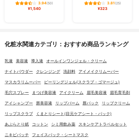
3.94
3.81
(50)
(25)
¥1,540
¥323
化粧水関連カテゴリ：おすすめ商品ランキング
乳液
美容液
導入液
オールインワンジェル・クリーム
ナイトパウダー
クレンジング
洗顔料
アイメイクリムーバー
マスカラリムーバー
ピーリングジェル(スクラブ・ゴマージュ)
毛穴スプレー
まつげ美容液
アイクリーム
眉毛美容液
眉毛育毛剤
アイシャンプー
唇美容液
リップバーム
唇パック
リップクリーム
リップスクラブ
くまとりシート(目元ケアシート・パック)
あぶらとり紙
コットン
シミ用飲み薬
スキンケアトラベルセット
ニキビパッチ
フェイスパック・シートマスク