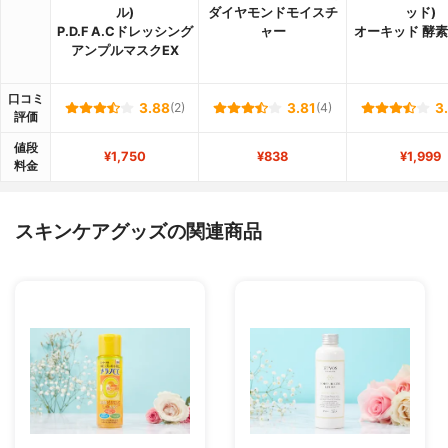
ル)
ダイヤモンドモイスチ
ッド)
P.D.F A.Cドレッシング
ャー
オーキッド 酵
アンプルマスクEX
口コミ
3.88
(2)
3.81
(4)
3
評価
値段
¥1,750
¥838
¥1,999
料金
スキンケアグッズの関連商品