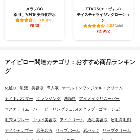
メラノCC
ETVOS(エトヴォス)
薬用しみ対策 美白化粧水
モイスチャライジングローショ
ン
3.83
(30)
¥648
4.08
(386)
¥2,992
アイピロー関連カテゴリ：おすすめ商品ランキン
グ
化粧水
乳液
美容液
導入液
オールインワンジェル・クリーム
ナイトパウダー
クレンジング
洗顔料
アイメイクリムーバー
マスカラリムーバー
ピーリングジェル(スクラブ・ゴマージュ)
毛穴スプレー
まつげ美容液
アイクリーム
眉毛美容液
眉毛育毛剤
アイシャンプー
唇美容液
リップバーム
唇パック
リップクリーム