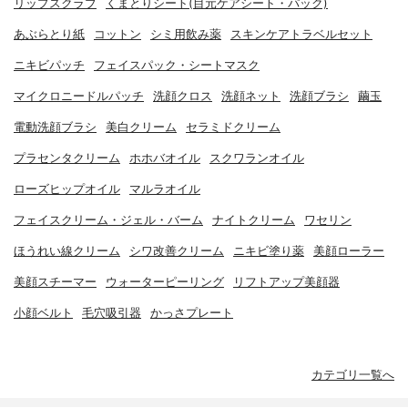
リップスクラブ
くまとりシート(目元ケアシート・パック)
あぶらとり紙
コットン
シミ用飲み薬
スキンケアトラベルセット
ニキビパッチ
フェイスパック・シートマスク
マイクロニードルパッチ
洗顔クロス
洗顔ネット
洗顔ブラシ
繭玉
電動洗顔ブラシ
美白クリーム
セラミドクリーム
プラセンタクリーム
ホホバオイル
スクワランオイル
ローズヒップオイル
マルラオイル
フェイスクリーム・ジェル・バーム
ナイトクリーム
ワセリン
ほうれい線クリーム
シワ改善クリーム
ニキビ塗り薬
美顔ローラー
美顔スチーマー
ウォーターピーリング
リフトアップ美顔器
小顔ベルト
毛穴吸引器
かっさプレート
カテゴリ一覧へ