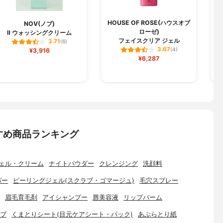
HOUSE OF ROSE(ハウスオブ
NOV(ノブ)
ローゼ)
Ⅱ ウォッシングクリーム
フェイスクリア ジェル
3.71
(6)
3.67
¥3,916
(4)
¥6,287
すめ商品ランキング
ェル・クリーム
ナイトパウダー
クレンジング
洗顔料
バー
ピーリングジェル(スクラブ・ゴマージュ)
毛穴スプレー
眉毛育毛剤
アイシャンプー
唇美容液
リップバーム
ブ
くまとりシート(目元ケアシート・パック)
あぶらとり紙