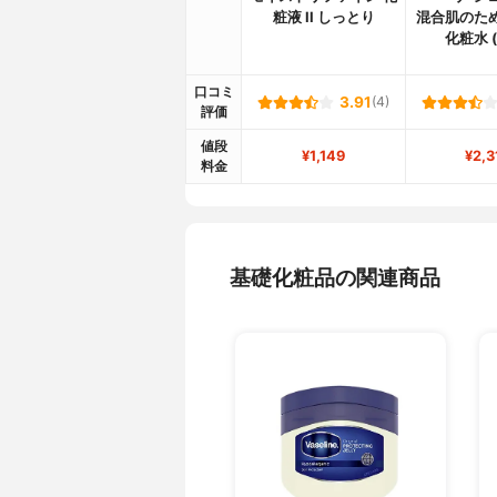
粧液 II しっとり
混合肌のた
化粧水 
口コミ
3.91
(4)
評価
値段
¥1,149
¥2,3
料金
基礎化粧品の関連商品