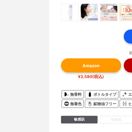
定
Amazon
¥3,580(税込)
無香料
ボトルタイプ
エ
無着色
鉱物油フリー
ヒ
敏感肌
乾燥肌