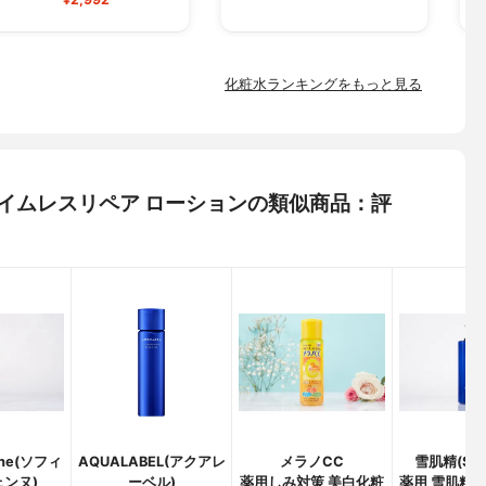
化粧水ランキングをもっと見る
) タイムレスリペア ローションの類似商品：評
nne(ソフィ
AQUALABEL(アクアレ
メラノCC
雪肌精(SEKK
ェンヌ)
ーベル)
薬用しみ対策 美白化粧
薬用 雪肌精 