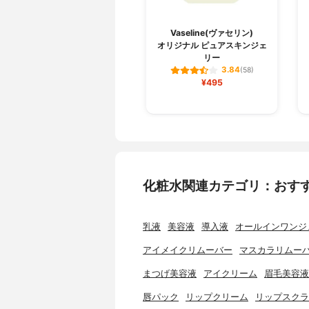
Vaseline(ヴァセリン)
オリジナル ピュアスキンジェ
リー
3.84
(58)
¥495
化粧水関連カテゴリ：おす
乳液
美容液
導入液
オールインワンジ
アイメイクリムーバー
マスカラリムー
まつげ美容液
アイクリーム
眉毛美容液
唇パック
リップクリーム
リップスクラ