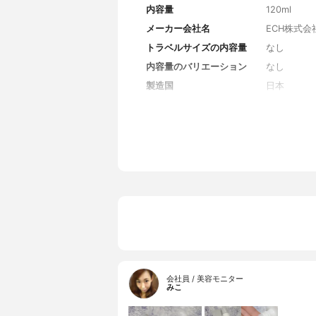
内容量
120ml
メーカー会社名
ECH株式会
トラベルサイズの内容量
なし
内容量のバリエーション
なし
製造国
日本
香り
無香料
対象年代
20代～
薬用成分
なし
全成分
水、BG、
ロン酸Na
ン酸Na、
会社員 / 美容モニター
みこ