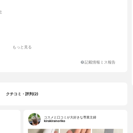
社
もっと見る
記載情報ミス報告
ヒト幹細胞順化培養液、グリセリン、ペンチレングリコール、ヒアル
、加水分解コラーゲン、１，２－ヘキサンジオール、クエン酸、クエ
フェノキシエタノール
クチコミ・評判(2)
コスメと口コミが大好きな専業主婦
kirakiranoriko