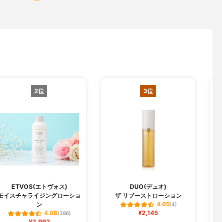
2位
3位
ETVOS(エトヴォス)
DUO(デュオ)
モイスチャライジングローショ
ザ リブーストローション
ン
4.05
(4)
¥2,145
4.08
(386)
¥2,992