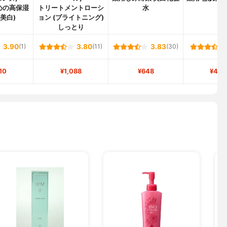
めの高保湿
トリートメントローシ
水
(美白)
ョン (ブライトニング)
しっとり
3.90
(1)
3.80
(11)
3.83
(30)
10
¥1,088
¥648
¥4,2