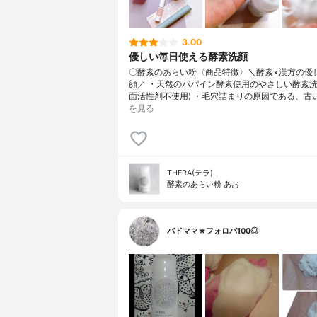
3.00
優しい毎日使える酵素洗顔
〇酵素のあらい粉〈商品特徴〉＼酵素×漢方の優
顔／ ・天然のパパイン酵素使用のやさしい酵素洗
面活性剤不使用) ・毛穴詰まりの原因である、古
を見る
THERA(テラ)
酵素のあらい粉 あお
バドママ★フォロバ100◎