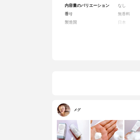
内容量のバリエーション
なし
香り
無香料
製造国
日本
薬用成分
なし
全成分
石ケン素地
パイン、ト
メグ