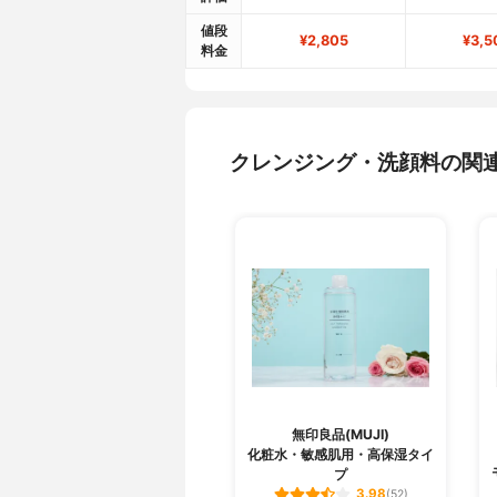
値段
¥2,805
¥3,5
料金
クレンジング・洗顔料の関
無印良品(MUJI)
化粧水・敏感肌用・高保湿タイ
プ
3.98
(52)