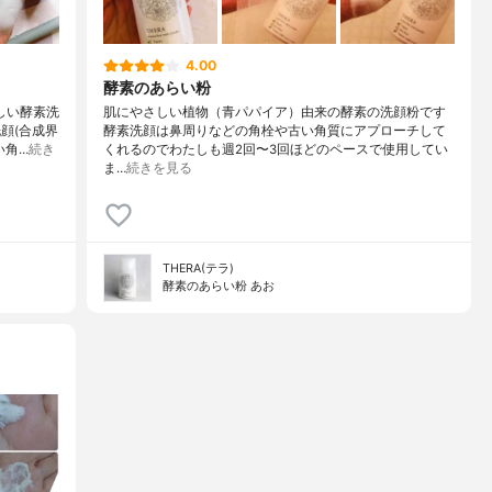
4.00
酵素のあらい粉
しい酵素洗
肌にやさしい植物（青パパイア）由来の酵素の洗顔粉です
顔(合成界
酵素洗顔は鼻周りなどの角栓や古い角質にアプローチして
い角…
続き
くれるのでわたしも週2回〜3回ほどのペースで使用してい
ま…
続きを見る
THERA(テラ)
酵素のあらい粉 あお