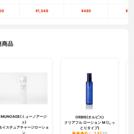
00
¥1,549
¥485
¥35
連商品
MUNOAGE(ミューノアージ
ORBIS(オルビス)
ュ)
クリアフル ローション M (しっ
薬
モイスチュアチャージローショ
とりタイプ)
ン
3.91
(22)