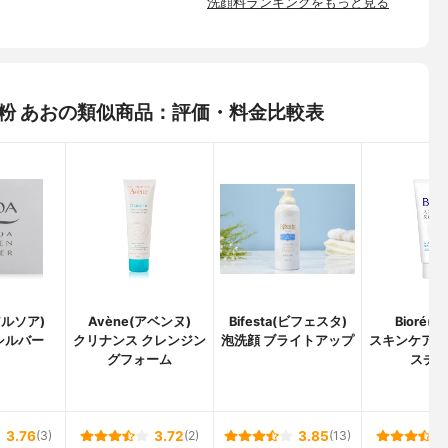
洗顔料ランキングをもっと見る
らい粉 あおの類似商品：評価・料金比較表
アルソア)
Avène(アベンヌ)
Bifesta(ビフェスタ)
Bioré(
シルバー
クリナンス クレンジン
泡洗顔 ブライトアップ
スキンケア洗
グフォーム
スチ
3.76
(3)
3.72
(2)
3.85
(13)