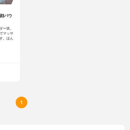
顔パウ
ダー状。
でマッサ
す。ほん
1