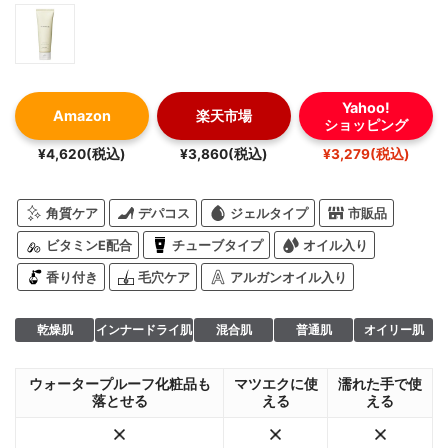
Yahoo!
Amazon
楽天市場
ショッピング
¥4,620(税込)
¥3,860(税込)
¥3,279(税込)
角質ケア
デパコス
ジェルタイプ
市販品
ビタミンE配合
チューブタイプ
オイル入り
香り付き
毛穴ケア
アルガンオイル入り
乾燥肌
インナードライ肌
混合肌
普通肌
オイリー肌
ウォータープルーフ化粧品も
マツエクに使
濡れた手で使
落とせる
える
える