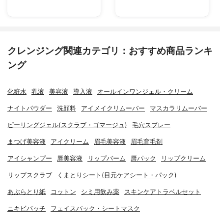
クレンジング関連カテゴリ：おすすめ商品ランキ
ング
化粧水
乳液
美容液
導入液
オールインワンジェル・クリーム
ナイトパウダー
洗顔料
アイメイクリムーバー
マスカラリムーバー
ピーリングジェル(スクラブ・ゴマージュ)
毛穴スプレー
まつげ美容液
アイクリーム
眉毛美容液
眉毛育毛剤
アイシャンプー
唇美容液
リップバーム
唇パック
リップクリーム
リップスクラブ
くまとりシート(目元ケアシート・パック)
あぶらとり紙
コットン
シミ用飲み薬
スキンケアトラベルセット
ニキビパッチ
フェイスパック・シートマスク