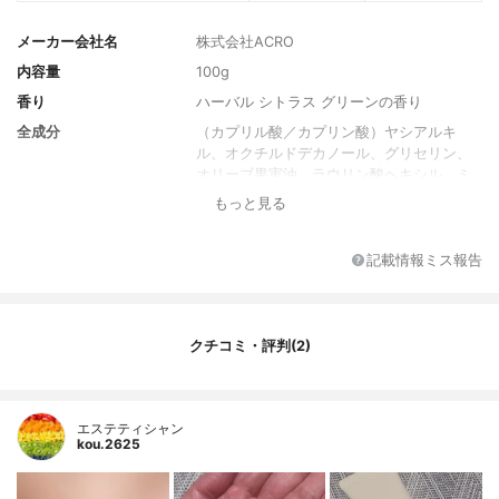
メーカー会社名
株式会社ACRO
内容量
100g
香り
ハーバル シトラス グリーンの香り
全成分
（カプリル酸／カプリン酸）ヤシアルキ
ル、オクチルドデカノール、グリセリン、
オリーブ果実油、ラウリン酸ヘキシル、ミ
リスチン酸ポリグリセリル－１０、カオリ
もっと見る
ン、ホホバ種子油、水、ステアリン酸スク
ロース、マンダリンオレンジ果皮油、ラウ
リン酸スクロース、アルガニアスピノサ
記載情報ミス報告
殻、ニオイテンジクアオイ花油、ベルガモ
ット果皮油、ラバンデュラハイブリダ油、
ニュウコウジュ油、アブラナ種子油、オプ
ンチアフィクスインジカ花エキス、アマナ
クチコミ・評判(2)
ズナ種子油、コメヌカ油、チャ種子油、ニ
ンジン根エキス、シア脂、オレイン酸、チ
ャ花エキス、テルミナリアアルジュナエキ
エステティシャン
ス、スクワラン、レシチン、トコトリエノ
kou.2625
ール、トコフェロール