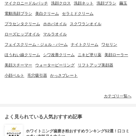
マイクロニードルパッチ
洗顔クロス
洗顔ネット
洗顔ブラシ
繭玉
電動洗顔ブラシ
美白クリーム
セラミドクリーム
プラセンタクリーム
ホホバオイル
スクワランオイル
ローズヒップオイル
マルラオイル
フェイスクリーム・ジェル・バーム
ナイトクリーム
ワセリン
ほうれい線クリーム
シワ改善クリーム
ニキビ塗り薬
美顔ローラー
美顔スチーマー
ウォーターピーリング
リフトアップ美顔器
小顔ベルト
毛穴吸引器
かっさプレート
カテゴリ一覧へ
よく見られている人気おすすめ記事
ホワイトニング歯磨き粉おすすめランキング52選！口コミ