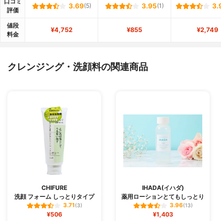
口コミ
3.69
(5)
3.95
(1)
3.
評価
値段
¥4,752
¥855
¥2,749
料金
クレンジング・洗顔料の関連商品
CHIFURE
IHADA(イハダ)
洗顔 フォーム しっとりタイプ
薬用ローションとてもしっとり
3.71
3.96
(3)
(13)
¥506
¥1,403