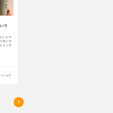
いで
しいシャ
ーガンズ
イリング
ディショナ
1