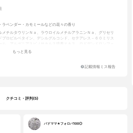
社
・ラベンダー・カモミールなどの花々の香り
ルメチルタウリンＮａ、ラウロイルメチルアラニンＮａ、グリセリ
ドプロピルベタイン、デシルグルコシド、セテアレス－６０ミリス
ール、アルガニアスピノサカルス培養エキス、ロドデンドロンフェ
葉培養細胞エキス、加水分解ケラチン（カシミヤヤギ）、加水分解
もっと見る
パク、ゼイン、リシンＨＣｌ、アラニン、アルギニン、ヒスチジン
リン、プロリン、グルタミン酸、トレオニン、バリン、ロイシン、
レシチン、タウリン、セテアラミドエチルジエトニウム加水分解コ
記載情報ミス報告
、キハダ樹皮エキス、アラントイン、イソロイシン、カミツレ花エ
ニルアラニン、ラベンダー花エキス、コレステロール、オリーブ果
キ種子油、ハチミツ、パンテノール、ヒアルロン酸Na、ヒマワリ種
ウ種子油、ヨーロッパキイチゴ種子油、月見草油、セラミドＮＧ、
Ｇ、セラミドＮＰ、セラミドＡＰ、セラミドＥＯＰ、（カプリル酸
クチコミ・評判(5)
酸）ＰＥＧー６グリセリズ、カプリリルグリコール、ラベンダー
ジ果皮油、ジャスミン油、クエン酸、ＥＤＴＡー２Ｎａ、カプリル
ム酸、ＢＧ、イソマルト、水添レシチン、ＤＰＧ、ペンチレングリ
ィトステロールズ、グルコノラクトン、ステアラミドプロピルジメ
、ＰＧ、ジラウロイルグルタミン酸リシンNa、ポリクオタニウム－
バドママ★フォロバ100◎
テアリルジモニウムクロリド、クオタニウム－３３、乳酸、安息香