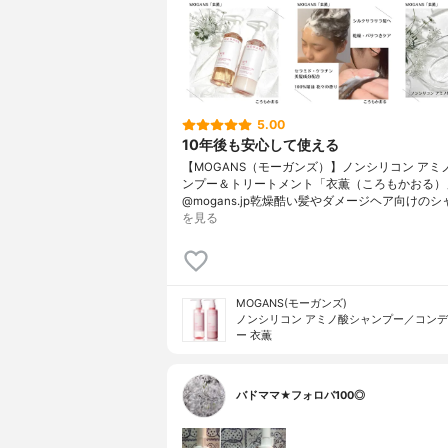
酸Ｎａ
コンディショナーの全成分
水、水添ナ
ル、ベヘニ
ミド、アル
葉培養細胞
ウム加水分
5.00
イズタンパ
10年後も安心して使える
Ｃｌ、セリ
リシン、レ
【MOGANS（モーガンズ）】ノンシリコン アミ
ドＮＧ、セ
ンプー＆トリートメント「衣薫（ころもかおる）
@mogans.jp乾燥酷い髪やダメージヘア向けのシ
マージリノ
を見る
ベヘニル）
セリル－２
ャスミン油
リド、クオ
酸リシンＮ
MOGANS(モーガンズ)
リセリン、
ノンシリコン アミノ酸シャンプー／コン
メチルアミ
ー 衣薫
バドママ★フォロバ100◎