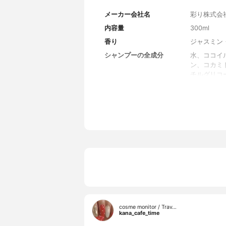
メーカー会社名
彩り株式会
内容量
300ml
香り
ジャスミン
シャンプーの全成分
水、ココイ
ン、コカミ
チルグリコ
ルギネウム
ダイズタン
ＨＣｌ、セ
グリシン、
メタンパク
キス、フェ
実油、ツバ
子油、ブド
セラミドＡ
／カプリン
油、オレン
ヒドロキサ
コール、フ
cosme monitor / Trav…
チルアミン
kana_cafe_time
１０、ジス