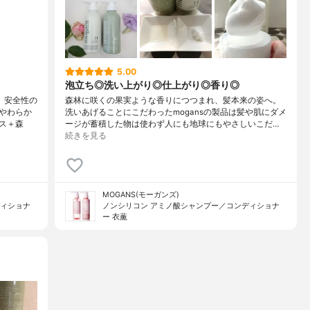
5.00
泡立ち◎洗い上がり◎仕上がり◎香り◎
、安全性の
森林に咲くの果実ような香りにつつまれ、髪本来の姿へ。
やわらか
洗いあげることにこだわったmogansの製品は髪や肌にダメ
ス＋森
ージが蓄積した物は使わず人にも地球にもやさしいこだ…
続きを見る
MOGANS(モーガンズ)
ディショナ
ノンシリコン アミノ酸シャンプー／コンディショナ
ー 衣薫