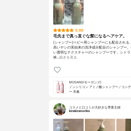
5.00
毛先まで真っ直ぐな髪になるヘアケア。
[シャンプー]ベビー用シャンプーにも配合される
高いヤシの実由来の洗浄成分配合のシャンプー。
い透明なテクスチャーのシャンプーです。シトラ
林…
続きを見る
MOGANS(モーガンズ)
ノンシリコン アミノ酸シャンプー／コン
ー 衣薫
コスメと口コミが大好きな専業主婦
kirakiranoriko