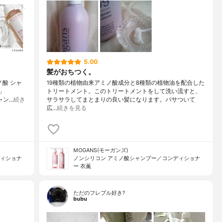
タネ油アルコール、ペンチレングリコール、オクチルドデカノー
ルアルコール、ラウリン酸イソアミル、ステアルトリモニウムブロ
ガニアスピノサカルス培養エキス、ロドデンドロンフェルギネウム
エキス、ヨーロッパキイチゴ種子油、セテアラミドエチルジエトニ
解コメタンパク、加水分解ケラチン（カシミヤヤギ）、加水分解ダ
5.00
ク、ゼイン、リシンＨＣｌ、アラニン、アルギニン、ヒスチジンＨ
髪がおちつく。
ン、プロリン、グルタミン酸、トレオニン、バリン、ロイシン、グ
シチン、アラントイン、イソロイシン、フェニルアラニン、セラミ
ノ酸 シャ
19種類の植物由来アミノ酸成分と8種類の植物油を配合した
ラミドＡＧ、セラミドＮＰ、セラミドＡＰ、セラミドＥＯＰ、ダイ
」
トリートメント。このトリートメントをして洗い流すと、
ャン…
続き
サラサラしてまとまりの良い髪になります。パサついて
ール酸（フィトステリル／イソステアリル／セチル／ステアリル／
広…
続きを見る
、イソプロパノール、カプリン酸グリセリル、ラウリン酸ポリグリ
、エチルヘキシルグリセリン、ラベンダー油、オレンジ果皮油、ジ
、ラウリン酸ポリグリセリル－１０、ジステアリルジモニウムクロ
タニウム－３３、コレステロール、ＢＧ、ジラウロイルグルタミン
ａ、イソマルト、ベタイン、水添レシチン、ＤＰＧ、タウリン、グ
MOGANS(モーガンズ)
フィトステロールズ、グルコノラクトン、ステアラミドプロピルジ
ディショナ
ノンシリコン アミノ酸シャンプー／コンディショナ
ン、ＰＧ、乳酸、安息香酸Ｎａ
ー 衣薫
ただのフレブル好き?
bubu