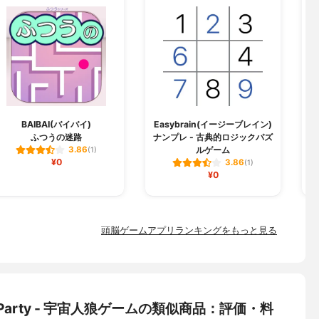
BAIBAI(バイバイ)
Easybrain(イージーブレイン)
ふつうの迷路
ナンプレ - 古典的ロジックパズ
ルゲーム
3.86
(1)
¥0
3.86
(1)
¥0
頭脳ゲームアプリランキングをもっと見る
eParty - 宇宙人狼ゲームの類似商品：評価・料