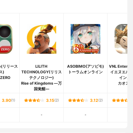
se(リリース
LILITH
ASOBIMO(アソビモ)
VNL Enterta
ス)
TECHNOLOGY(リリス
トーラムオンライン
イエヌエル
ZERO
テクノロジー)
インメン
Rise of Kingdoms ―万
カオス
国覚醒―
3.90
(1)
3.15
(2)
3.12
(2)
-
-
-