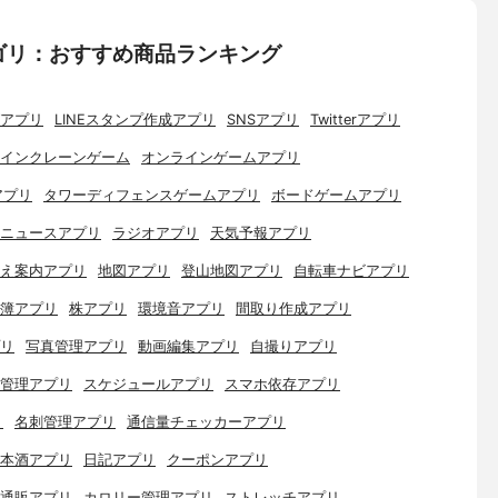
ゴリ：おすすめ商品ランキング
アプリ
LINEスタンプ作成アプリ
SNSアプリ
Twitterアプリ
インクレーンゲーム
オンラインゲームアプリ
アプリ
タワーディフェンスゲームアプリ
ボードゲームアプリ
ニュースアプリ
ラジオアプリ
天気予報アプリ
え案内アプリ
地図アプリ
登山地図アプリ
自転車ナビアプリ
簿アプリ
株アプリ
環境音アプリ
間取り作成アプリ
リ
写真管理アプリ
動画編集アプリ
自撮りアプリ
管理アプリ
スケジュールアプリ
スマホ依存アプリ
リ
名刺管理アプリ
通信量チェッカーアプリ
本酒アプリ
日記アプリ
クーポンアプリ
通販アプリ
カロリー管理アプリ
ストレッチアプリ