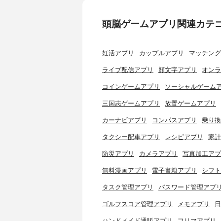
頭脳ゲームアプリ関連カテ
妊活アプリ
カップルアプリ
マッチング
ライブ配信アプリ
顔文字アプリ
オンラ
コインゲームアプリ
ソーシャルゲーム
三国志ゲームアプリ
放置ゲームアプリ
カーナビアプリ
コンパスアプリ
乗り換
タクシー配車アプリ
レシピアプリ
家計
防災アプリ
カメラアプリ
写真加工アプ
無料漫画アプリ
電子書籍アプリ
シフト
タスク管理アプリ
パスワード管理アプ
ゴルフスコア管理アプリ
メモアプリ
日
ハンドメイド通販アプリ
フリマアプリ