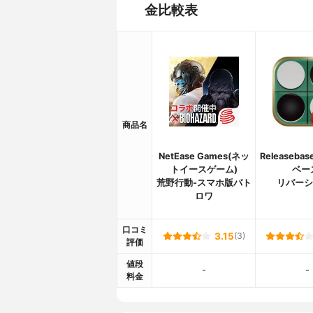
金比較表
商品名
NetEase Games(ネッ
Releaseba
トイースゲーム)
ベー
荒野行動-スマホ版バト
リバーシ
ロワ
口コミ
3.15
(3)
評価
値段
-
-
料金