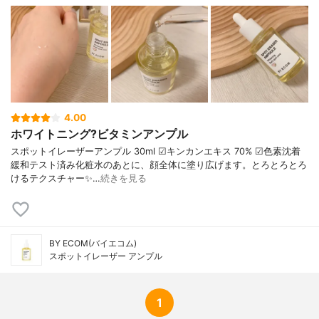
キストリン、レシチン、ビオチン、シアノ
コバラミン、葉酸、パントテン酸、ピリド
キシン、チアミンHcl、キサンタンガム、カ
ルボマー、EDTAジナトリウム
4.00
ホワイトニング?ビタミンアンプル
スポットイレーザーアンプル 30ml ☑︎キンカンエキス 70% ☑︎色素沈着
緩和テスト済み化粧水のあとに、顔全体に塗り広げます。とろとろとろ
けるテクスチャー✨…
続きを見る
BY ECOM(バイエコム)
スポットイレーザー アンプル
1