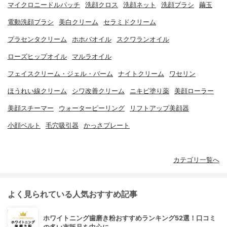
マイクロニードルパッチ
洗顔クロス
洗顔ネット
洗顔ブラシ
繭玉
電動洗顔ブラシ
美白クリーム
セラミドクリーム
プラセンタクリーム
ホホバオイル
スクワランオイル
ローズヒップオイル
マルラオイル
フェイスクリーム・ジェル・バーム
ナイトクリーム
ワセリン
ほうれい線クリーム
シワ改善クリーム
ニキビ塗り薬
美顔ローラー
美顔スチーマー
ウォーターピーリング
リフトアップ美顔器
小顔ベルト
毛穴吸引器
かっさプレート
カテゴリ一覧へ
よく見られている人気おすすめ記事
ホワイトニング歯磨き粉おすすめランキング52選！口コミ