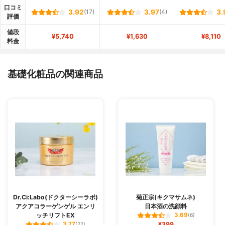
口コミ
3.92
(17)
3.97
(4)
3.
評価
値段
¥5,740
¥1,630
¥8,110
料金
基礎化粧品の関連商品
Dr.Ci:Labo(ドクターシーラボ)
菊正宗(キクマサムネ)
アクアコラーゲンゲル エンリ
日本酒の洗顔料
ッチリフトEX
3.69
(6)
¥399
3.77
(22)