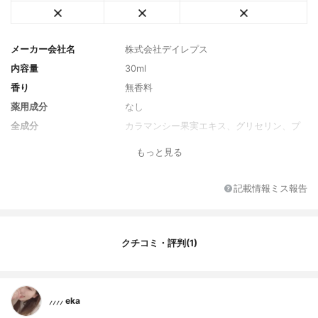
メーカー会社名
株式会社デイレプス
内容量
30ml
香り
無香料
薬用成分
なし
全成分
カラマンシー果実エキス、グリセリン、プ
ロパンジオール、1,2-ヘキサンジオール、
もっと見る
水、ナイアシンアミド、グリセレス-26、ペ
ンチレングリコール、ツノマタクリスパス
エキス、サトウキビエキス、グレープフル
記載情報ミス報告
ーツエキス、タンジェリンエキス、ライム
エキス、 セイヨウスノキ果実/葉エキス、ル
リジサ種子油、オレンジ果実エキス、 カカ
ドゥプラム果実エキス、シュガーメープル
クチコミ・評判(1)
エキス、ベタイン、トロメタミン、エチル
ヘキシルグリセリン、メチルプロパンジオ
ール、ブチレングリコール、トラネキサム
酸、トコフェロール、アスコルビン酸。パ
⸝⸝⸝⸝ eka
ルミチン酸アスコルビル、ビサボロール、
アルギニン、4-ブチルレゾルシノール、デ