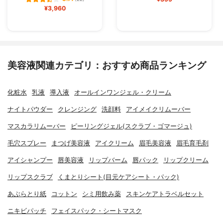
¥3,960
美容液関連カテゴリ：おすすめ商品ランキング
化粧水
乳液
導入液
オールインワンジェル・クリーム
ナイトパウダー
クレンジング
洗顔料
アイメイクリムーバー
マスカラリムーバー
ピーリングジェル(スクラブ・ゴマージュ)
毛穴スプレー
まつげ美容液
アイクリーム
眉毛美容液
眉毛育毛剤
アイシャンプー
唇美容液
リップバーム
唇パック
リップクリーム
リップスクラブ
くまとりシート(目元ケアシート・パック)
あぶらとり紙
コットン
シミ用飲み薬
スキンケアトラベルセット
ニキビパッチ
フェイスパック・シートマスク