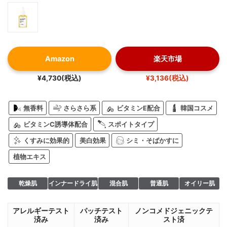
Amazon
楽天市場
¥4,730(税込)
¥3,136(税込)
無香料
さらさら系
ビタミンE配合
韓国コスメ
ビタミンC誘導体配合
スポイトタイプ
くすみに効果的
美白効果
シミ・そばかすに
植物エキス
乾燥肌
インナードライ肌
混合肌
普通肌
オイリー肌
アレルギーテスト
パッチテスト
ノンコメドジェニックテ
済み
済み
スト済