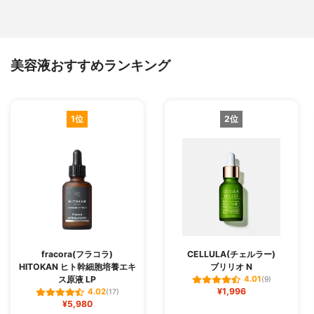
美容液おすすめランキング
1位
2位
fracora(フラコラ)
CELLULA(チェルラー)
HITOKAN ヒト幹細胞培養エキ
ブリリオ N
ス原液 LP
4.01
(9)
¥1,996
4.02
(17)
¥5,980