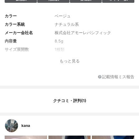
カラー
ベージュ
カラー系統
ナチュラル系
メーカー会社名
株式会社アモーレパシフィック
内容量
8.5g
サイズ展開数
1種類
カラー展開数
1種類
もっと見る
香り
香料使用
レフィル
なし
記載情報ミス報告
SPF/PA
なし
原産国
韓国
発売日
不明
クチコミ・評判(1)
薬用成分
なし
全成分
タルク、 マイカ、 シリカ、 窒化ホウ素、
(エチレン/アクリル酸)コポリマー、 スクワ
kana
ラン、 ポリメタクリル酸メチル、 酸化チタ
ン、 ジ(カプリル/カプリン酸)BG、 PEG-10