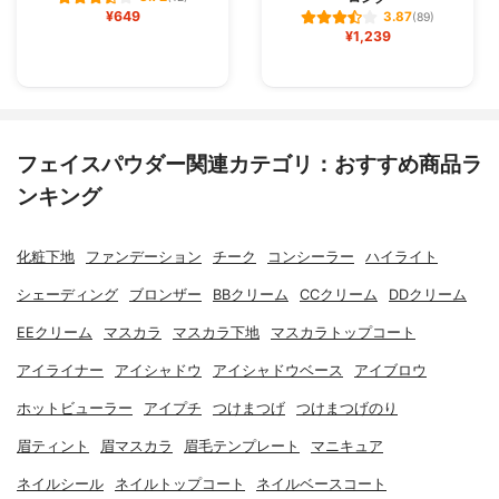
¥649
3.87
(89)
¥1,239
フェイスパウダー関連カテゴリ：おすすめ商品ラ
ンキング
化粧下地
ファンデーション
チーク
コンシーラー
ハイライト
シェーディング
ブロンザー
BBクリーム
CCクリーム
DDクリーム
EEクリーム
マスカラ
マスカラ下地
マスカラトップコート
アイライナー
アイシャドウ
アイシャドウベース
アイブロウ
ホットビューラー
アイプチ
つけまつげ
つけまつげのり
眉ティント
眉マスカラ
眉毛テンプレート
マニキュア
ネイルシール
ネイルトップコート
ネイルベースコート