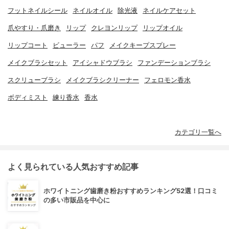
フットネイルシール
ネイルオイル
除光液
ネイルケアセット
爪やすり・爪磨き
リップ
クレヨンリップ
リップオイル
リップコート
ビューラー
パフ
メイクキープスプレー
メイクブラシセット
アイシャドウブラシ
ファンデーションブラシ
スクリューブラシ
メイクブラシクリーナー
フェロモン香水
ボディミスト
練り香水
香水
カテゴリ一覧へ
よく見られている人気おすすめ記事
ホワイトニング歯磨き粉おすすめランキング52選！口コミ
の多い市販品を中心に