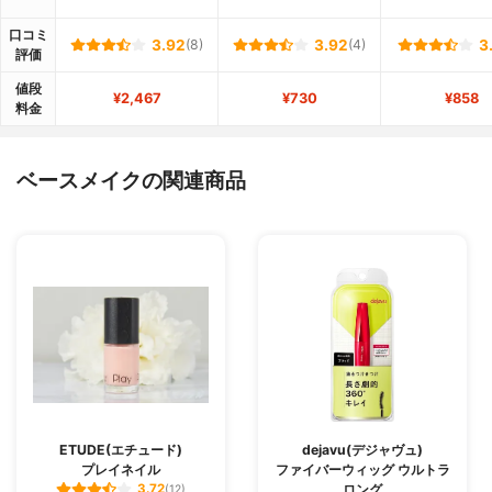
口コミ
3.92
(8)
3.92
(4)
3
評価
値段
¥2,467
¥730
¥858
料金
ベースメイクの関連商品
ETUDE(エチュード)
dejavu(デジャヴュ)
プレイネイル
ファイバーウィッグ ウルトラ
ロング
3.72
(12)