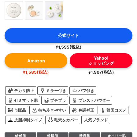
公式サイト
¥1,595(税込)
Yahoo!
Amazon
ショッピング
¥1,585(税込)
¥1,907(税込)
テカリ防止
ミラー付き
パフ付き
セミマット肌
プチプラ
プレストパウダー
市販品
持ち歩きやすい
色調補正
韓国コスメ
皮脂抑制タイプ
毛穴をカバー
人気ブランド
敏感肌
乾燥肌
普通肌
オイリー肌