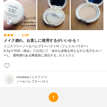
ジメチコン、 合成フルオロフロゴパイト、
ミネラル塩、 チャ葉エキス、 オーキッドエ
キス、 ウンシュウミカン果皮エキス、 コチ
ニールサボテン果実エキス、 ツバキ葉エキ
ス、 ジメチコン、 メンタアルベンシス葉エ
キス、 メチコン、 トリエトキシカプリリル
シラン、 カプリル酸グリセリル、 BG、 酸
化スズ、 エチルヘキシルグリセリン、 1,2-
3.00
ヘキサンジオール、 水、 グリセリン、 酸
メイク崩れ、お直しに使用するがいいかも！
化鉄、 香料
イニスフリーノーセバムブラーパクトN（フェイスパウダー）
8.5g￥1595（税込）⚪公式にて「余分な皮脂を抑えながら毛穴をカバ
ーし、透明感のある陶器肌に演出する…
続きを見る
innisfree(イニスフリー)
ノーセバム ブラーパクト
1