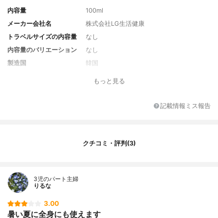
内容量
100ml
メーカー会社名
株式会社LG生活健康
トラベルサイズの内容量
なし
内容量のバリエーション
なし
製造国
韓国
香り
無香料
もっと見る
対象年代
不明
薬用成分
なし
記載情報ミス報告
全成分
水、プロパンジオール、グリセリン、1,2-ヘ
キサンジオール、ジメチコン、クエン酸N
a、BG、ベタイン、水添レシチン、ソルビ
クチコミ・評判(3)
トール、セスキオレイン酸ソルビタン、ク
エン酸、ステアリン酸ポリグリセリル-10、
EDTA-2Na、オレイン酸ポリグリセリル-1
0、ヒアルロン酸、パンテノール、セリン、
3児のパート主婦
PCA-Na、ヒドロキシエチルウレア、アルギ
りるな
ニン
3.00
暑い夏に全身にも使えます