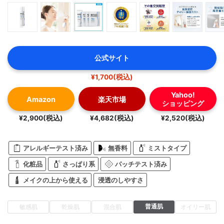
公式サイト
¥1,700(税込)
Yahoo!
Amazon
楽天市場
ショッピング
¥2,900(税込)
¥4,682(税込)
¥2,520(税込)
アレルギーテスト済み
無香料
ミストタイプ
化粧品
さっぱり系
パッチテスト済み
メイクの上から使える
浸透のしやすさ
普通肌
敏感肌
乾燥肌
混合肌
オイリー肌