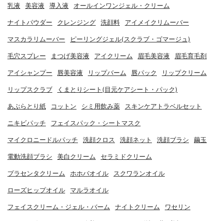
乳液
美容液
導入液
オールインワンジェル・クリーム
ナイトパウダー
クレンジング
洗顔料
アイメイクリムーバー
マスカラリムーバー
ピーリングジェル(スクラブ・ゴマージュ)
毛穴スプレー
まつげ美容液
アイクリーム
眉毛美容液
眉毛育毛剤
アイシャンプー
唇美容液
リップバーム
唇パック
リップクリーム
リップスクラブ
くまとりシート(目元ケアシート・パック)
あぶらとり紙
コットン
シミ用飲み薬
スキンケアトラベルセット
ニキビパッチ
フェイスパック・シートマスク
マイクロニードルパッチ
洗顔クロス
洗顔ネット
洗顔ブラシ
繭玉
電動洗顔ブラシ
美白クリーム
セラミドクリーム
プラセンタクリーム
ホホバオイル
スクワランオイル
ローズヒップオイル
マルラオイル
フェイスクリーム・ジェル・バーム
ナイトクリーム
ワセリン