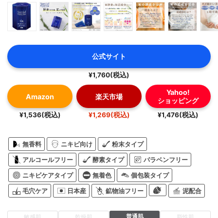
公式サイト
¥1,760(税込)
Yahoo!
Amazon
楽天市場
ショッピング
¥1,536(税込)
¥1,269(税込)
¥1,476(税込)
無香料
ニキビ向け
粉末タイプ
アルコールフリー
酵素タイプ
パラベンフリー
ニキビケアタイプ
無着色
個包装タイプ
毛穴ケア
日本産
鉱物油フリー
泥配合
普通肌
敏感肌
乾燥肌
脂性肌