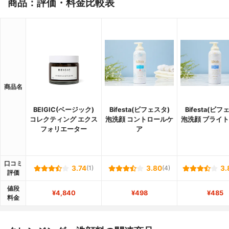
商品：評価・料金比較表
商品名
BEIGIC(ベージック)
Bifesta(ビフェスタ)
Bifesta(ビフ
コレクティング エクス
泡洗顔 コントロールケ
泡洗顔 ブライ
フォリエーター
ア
口コミ
3.74
(1)
3.80
(4)
3.
評価
値段
¥4,840
¥498
¥485
料金