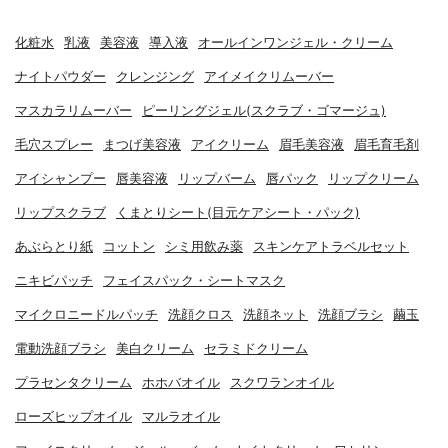
化粧水
乳液
美容液
導入液
オールインワンジェル・クリーム
ナイトパウダー
クレンジング
アイメイクリムーバー
マスカラリムーバー
ピーリングジェル(スクラブ・ゴマージュ)
毛穴スプレー
まつげ美容液
アイクリーム
眉毛美容液
眉毛育毛剤
アイシャンプー
唇美容液
リップバーム
唇パック
リップクリーム
リップスクラブ
くまとりシート(目元ケアシート・パック)
あぶらとり紙
コットン
シミ用飲み薬
スキンケアトラベルセット
ニキビパッチ
フェイスパック・シートマスク
マイクロニードルパッチ
洗顔クロス
洗顔ネット
洗顔ブラシ
繭玉
電動洗顔ブラシ
美白クリーム
セラミドクリーム
プラセンタクリーム
ホホバオイル
スクワランオイル
ローズヒップオイル
マルラオイル