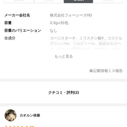
メーカー会社名
株式会社フォーシーズHD
容量
0.6g×35包
容量のバリエーション
なし
全成分
コーンスターチ、ミリスチン酸K、ココイル
グリシンNa、ソルビトール、結晶セルロー
ス、モロッコ溶岩クレイ、カオリン、パパ
イン、リパーゼ、ヒアルロン酸Na、ホホバ
もっと見る
種子油、セラミドNG、オレフィン（C14-1
6）スルホン酸Na、トリエチルヘキサノイ
ン、シリカ、グリシルグリシン、水、PPG-
記載情報ミス報告
4セテス-20、DPG
クチコミ・評判(2)
カオルン体操