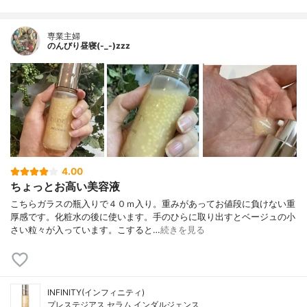
専業主婦
のんびり昼寝(-_-)zzz
4.00
ちょっとお高い美容液
こちらガラスの瓶入りで４０ｍ入り。重みがあってお値段に負けない重
厚感です。化粧水の後に使います。手のひらに取り出すとベージュの小
さい粒々が入っています。こすると…
続きを見る
INFINITY(インフィニティ)
プレステジアス セラム インダルジェンス