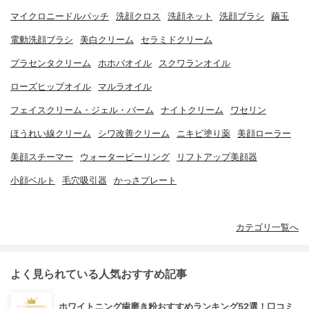
マイクロニードルパッチ
洗顔クロス
洗顔ネット
洗顔ブラシ
繭玉
電動洗顔ブラシ
美白クリーム
セラミドクリーム
プラセンタクリーム
ホホバオイル
スクワランオイル
ローズヒップオイル
マルラオイル
フェイスクリーム・ジェル・バーム
ナイトクリーム
ワセリン
ほうれい線クリーム
シワ改善クリーム
ニキビ塗り薬
美顔ローラー
美顔スチーマー
ウォーターピーリング
リフトアップ美顔器
小顔ベルト
毛穴吸引器
かっさプレート
カテゴリ一覧へ
よく見られている人気おすすめ記事
ホワイトニング歯磨き粉おすすめランキング52選！口コミ