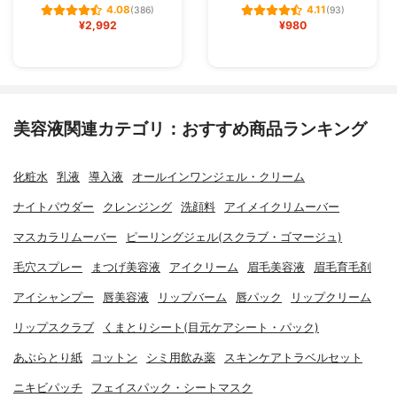
4.08
4.11
(386)
(93)
¥2,992
¥980
美容液関連カテゴリ：おすすめ商品ランキング
化粧水
乳液
導入液
オールインワンジェル・クリーム
ナイトパウダー
クレンジング
洗顔料
アイメイクリムーバー
マスカラリムーバー
ピーリングジェル(スクラブ・ゴマージュ)
毛穴スプレー
まつげ美容液
アイクリーム
眉毛美容液
眉毛育毛剤
アイシャンプー
唇美容液
リップバーム
唇パック
リップクリーム
リップスクラブ
くまとりシート(目元ケアシート・パック)
あぶらとり紙
コットン
シミ用飲み薬
スキンケアトラベルセット
ニキビパッチ
フェイスパック・シートマスク