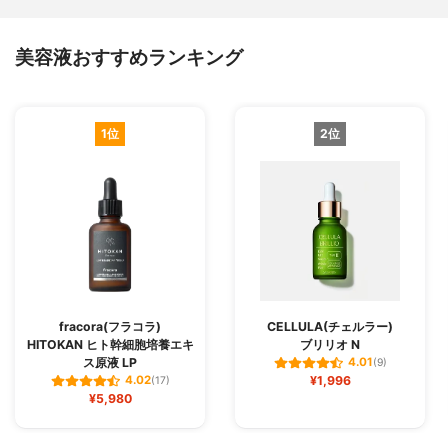
美容液おすすめランキング
1位
2位
fracora(フラコラ)
CELLULA(チェルラー)
HITOKAN ヒト幹細胞培養エキ
ブリリオ N
ス原液 LP
4.01
(9)
¥1,996
4.02
(17)
¥5,980