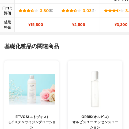
口コミ
3.80
(8)
3.03
(1)
3
評価
値段
¥15,800
¥2,506
¥3,300
料金
基礎化粧品の関連商品
ETVOS(エトヴォス)
ORBIS(オルビス)
モイスチャライジングローショ
オルビスユー エッセンスロー
ン
ション