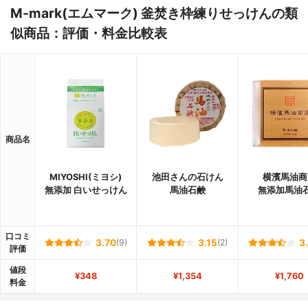
M-mark(エムマーク) 釜焚き枠練りせっけんの類
似商品：評価・料金比較表
商品名
MIYOSHI(ミヨシ)
池田さんの石けん
横濱馬油商
無添加 白いせっけん
馬油石鹸
無添加馬油
口コミ
3.70
(9)
3.15
(2)
3
評価
値段
¥348
¥1,354
¥1,760
料金