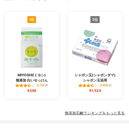
1位
2位
MIYOSHI(ミヨシ)
シャボン玉(シャボンダマ)
無添加 白いせっけん
シャボン玉浴用
3.70
3.68
(9)
(3)
¥348
¥1,524
無添加石鹸ランキングをもっと見る