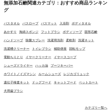
無添加石鹸関連カテゴリ：おすすめ商品ランキン
グ
バスタオル
バスローブ
バスマット
入浴剤
ボディタオル
あかすり
海綿スポンジ
フットブラシ
ボディソープ
固形石鹸
ハンドソープ
除菌スプレー
洗濯用洗剤
柔軟剤
洗濯ネット
洗濯槽クリーナー
トイレブラシ
補助便座
回転モップ
電動ちりとり
イヤークリーナー
イヤースコープ
シューズドライヤー
ハッカ油
ブーツキーパー
ホワイトノイズマシン
ルームシューズ
レジカゴリュック
遺伝子検査キット
ドッグフード
キャットフード
ペットカート
犬用歯ブラシ
カテゴリ一覧へ