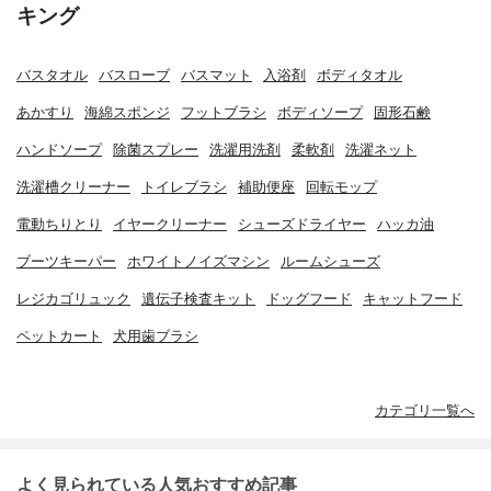
キング
バスタオル
バスローブ
バスマット
入浴剤
ボディタオル
あかすり
海綿スポンジ
フットブラシ
ボディソープ
固形石鹸
ハンドソープ
除菌スプレー
洗濯用洗剤
柔軟剤
洗濯ネット
洗濯槽クリーナー
トイレブラシ
補助便座
回転モップ
電動ちりとり
イヤークリーナー
シューズドライヤー
ハッカ油
ブーツキーパー
ホワイトノイズマシン
ルームシューズ
レジカゴリュック
遺伝子検査キット
ドッグフード
キャットフード
ペットカート
犬用歯ブラシ
カテゴリ一覧へ
よく見られている人気おすすめ記事