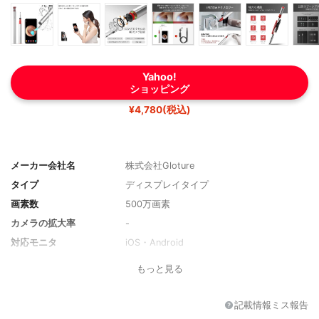
Yahoo!
ショッピング
¥4,780(税込)
メーカー会社名
株式会社Gloture
タイプ
ディスプレイタイプ
画素数
500万画素
カメラの拡大率
-
対応モニタ
iOS・Android
耳かきの種類
-
もっと見る
その他の特徴
LEDライト、防水機能
記載情報ミス報告