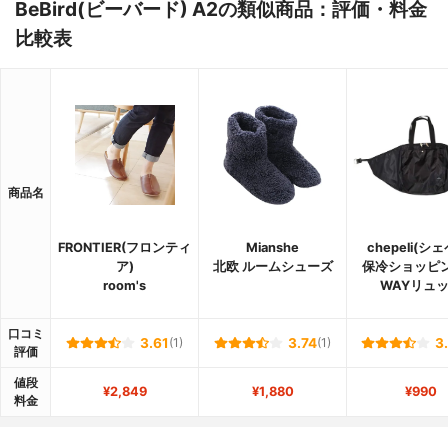
BeBird(ビーバード) A2の類似商品：評価・料金
比較表
商品名
FRONTIER(フロンティ
Mianshe
chepeli(シ
ア)
北欧 ルームシューズ
保冷ショッピ
room's
WAYリュ
口コミ
3.61
(1)
3.74
(1)
3
評価
値段
¥2,849
¥1,880
¥990
料金