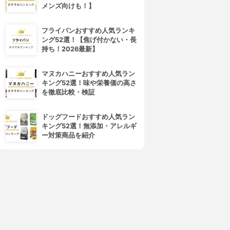
メンズ向けも！】
フライパンおすすめ人気ランキ
ング52選！【焦げ付かない・長
持ち！2026最新】
マヌカハニーおすすめ人気ラン
キング52選！味や栄養価の高さ
を徹底比較・検証
4位
5位
ドッグフードおすすめ人気ラン
キング52選！無添加・アレルギ
ー対策商品を紹介
FELISSIMO(フェリシモ)
mis zapatos(ミスサパト)
ラミプリュス レジカゴリュッ
3WAY買い物カゴバッグ B-