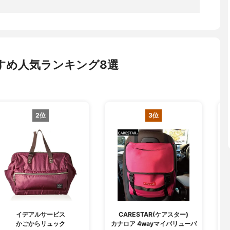
すめ人気ランキング8選
2位
3位
イデアルサービス
CARESTAR(ケアスター)
かごからリュック
カナロア 4wayマイバリューバ