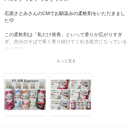
石原さとみさんのCMでお馴染みの柔軟剤をいただきまし
た♡
この柔軟剤は「私だけ発香」といって香りが広がりすぎ
ず、自分のそばで長く香り続けてくれる処方になっている
そうです。
服を脱ぎ着するときや汗をかいたときにふわっと香ってく
もっと見る
れるのが特徴です！
香りは全部で５種類。
フローラルスウィートの香り▶︎温かみのあるフローラルで
リッチな甘さ。
フラワーハーモニーの香り▶︎みずみずしくふんわり香る、
爽やかで親しみやすい香り。
チャーミングブーケの香り▶︎爽やかなフルーティさのある
香り。
ホワイトブーケの香り▶︎優しくフレッシュな香り。