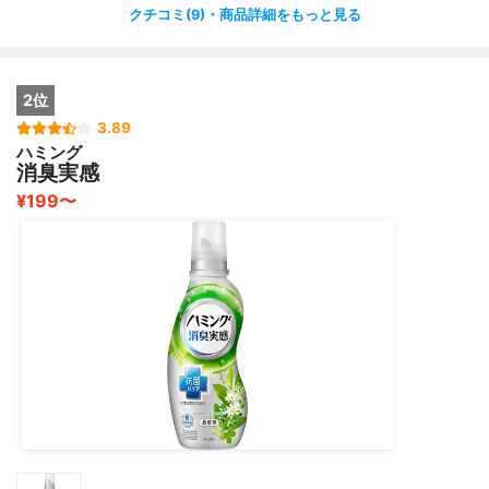
リッチフローラルの香り▶︎上品に包み込む、洗練された香
クチコミ(9)・商品詳細をもっと見る
水のような香り。
また、柔軟剤なのでふんわりやわらかな仕上がりに。
2位
静電気を防いでくれたり、抗菌・防臭機能も。
3.89
折りたたみジワがつきにくくなる効果もあるそうです♡
ハミング
消臭実感
個人的にはチャーミングブーケの香りが好みでした！
¥199〜
どれもフローラルで優しい香りですが、それぞれ少しずつ
香りが異なるので店頭のテスターで試しながらお好みの香
りが見つけてほしいなと思います♡
こちらはlulucosさまよりいただきました！
#lulucosプレゼント #lulucosキャンペーン