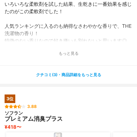
いろいろな柔軟剤を試した結果、生乾きに一番効果を感じ
たのがこの柔軟剤でした！
人気ランキングに入るのも納得なさわやかな香りで、THE
洗濯物の香り！
特徴のない香りなので好き嫌いも別れないと思います◎
男女問わずおすすめです～！
もっと見る
浴室干しや部屋干しをしても湿気た臭いを感じることがな
くなりました☆
クチコミ(3)・商品詳細をもっと見る
肌が荒れるといったこともなく快適に過ごせています！
香り対策に特化した柔軟剤なので手触り重視の方にはちょ
っとだけ物足りないかもしれません～?
3位
3.88
ソフラン
プレミアム消臭プラス
¥418〜