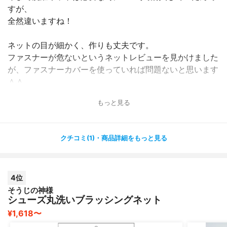
すが、
全然違いますね！
ネットの目が細かく、作りも丈夫です。
ファスナーが危ないというネットレビューを見かけました
が、ファスナーカバーを使っていれば問題ないと思います
＾＾
もっと見る
中くらいのものと、円筒型、ドーム型のものが使いやす
く、よく使っています。
一番大きいものはなかなかいつもは使いませんが、冬場の
クチコミ(1)・商品詳細をもっと見る
毛布などの洗濯に重宝すると思います。
迷ったら買ってみることをおすすめします！
4位
そうじの神様
シューズ丸洗いブラッシングネット
¥1,618〜