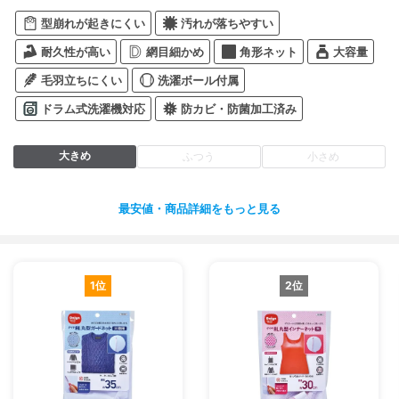
型崩れが起きにくい
汚れが落ちやすい
耐久性が高い
網目細かめ
角形ネット
大容量
毛羽立ちにくい
洗濯ボール付属
ドラム式洗濯機対応
防カビ・防菌加工済み
大きめ
ふつう
小さめ
最安値・商品詳細をもっと見る
1位
2位