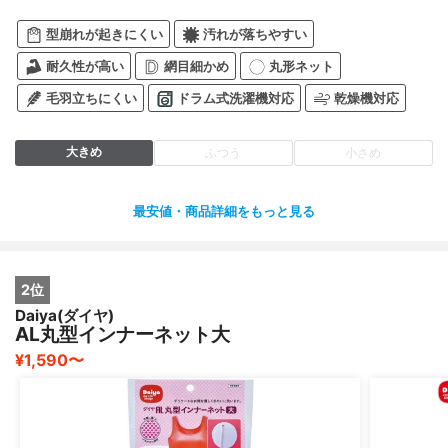
型崩れが起きにくい
汚れが落ちやすい
耐久性が高い
網目細かめ
丸形ネット
毛羽立ちにくい
ドラム式洗濯機対応
乾燥機対応
大きめ
ふつう
小さめ
最安値・商品詳細をもっと見る
2位
Daiya(ダイヤ)
AL丸型インナーネット大
¥1,590〜