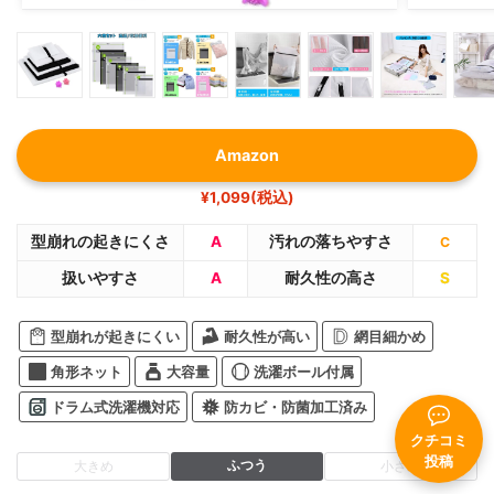
Amazon
¥1,099(税込)
型崩れの起きにくさ
A
汚れの落ちやすさ
C
扱いやすさ
A
耐久性の高さ
S
型崩れが起きにくい
耐久性が高い
網目細かめ
角形ネット
大容量
洗濯ボール付属
ドラム式洗濯機対応
防カビ・防菌加工済み
クチコミ
投稿
ふつう
大きめ
小さめ