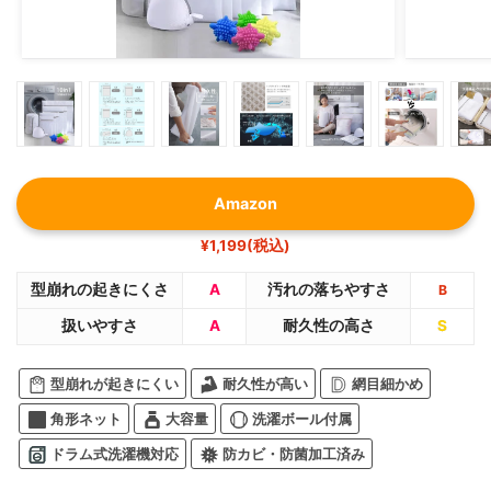
Amazon
¥1,199(税込)
型崩れの起きにくさ
A
汚れの落ちやすさ
B
扱いやすさ
A
耐久性の高さ
S
型崩れが起きにくい
耐久性が高い
網目細かめ
角形ネット
大容量
洗濯ボール付属
ドラム式洗濯機対応
防カビ・防菌加工済み