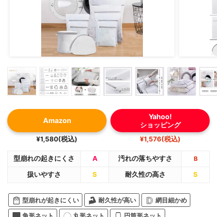
Yahoo!
Amazon
ショッピング
¥1,580(税込)
¥1,576(税込)
型崩れの起きにくさ
A
汚れの落ちやすさ
B
扱いやすさ
S
耐久性の高さ
S
型崩れが起きにくい
耐久性が高い
網目細かめ
角形ネット
丸形ネット
円筒形ネット