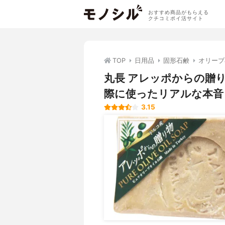
おすすめ商品がもらえる
クチコミポイ活サイト
TOP
日用品
固形石鹸
オリーブ
丸長 アレッポからの贈り
際に使ったリアルな本音
3.15