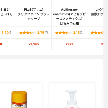
I(ミヨシ)
PLuS(プリュ)
Apitherapy
カウブ
いせっけん
クリアファイン ブラッ
cosmetics(アピセラピ
無添加ボデ
クソープ
ーコスメティクス)
はちみつ石鹸
3.70
(9)
3.75
(7)
3.15
(2)
8
¥1,390
¥921
¥50