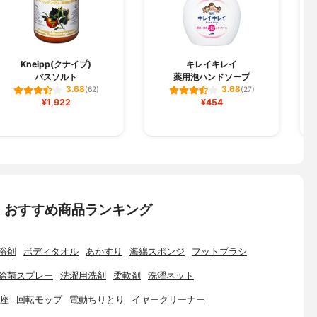
Kneipp(クナイプ)
キレイキレイ
バスソルト
薬用泡ハンドソープ
3.68
3.68
(62)
(27)
¥1,922
¥454
：おすすめ商品ランキング
浴剤
ボディタオル
あかすり
海綿スポンジ
フットブラシ
除菌スプレー
洗濯用洗剤
柔軟剤
洗濯ネット
座
回転モップ
電動ちりとり
イヤークリーナー