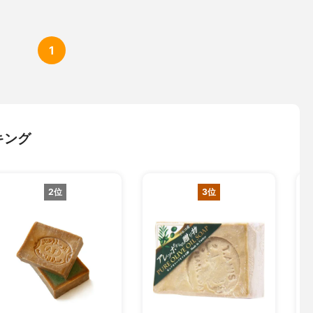
1
キング
2位
3位