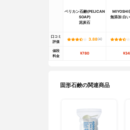
ペリカン石鹸(PELICAN
MIYOSH
SOAP)
無添加 白
泥炭石
口コミ
3.88
(4)
評価
値段
¥780
¥34
料金
固形石鹸の関連商品