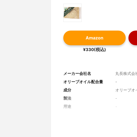
Amazon
¥330(税込)
メーカー会社名
丸長株式会
オリーブオイル配合量
-
成分
オリーブオ
製法
-
用途
-
1個あたりの内容量
190g（標