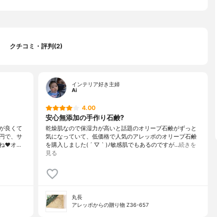
クチコミ・評判(2)
インテリア好き主婦
Ai
4.00
安心無添加の手作り石鹸?
が良くて
乾燥肌なので保湿力が高いと話題のオリーブ石鹸がずっと
9円で、サ
気になっていて、低価格で人気のアレッポのオリーブ石鹸
❤️オ…
を購入しました( ´ ▽ ` )ﾉ敏感肌でもあるのですが…
続きを
見る
丸長
アレッポからの贈り物 Z36-657