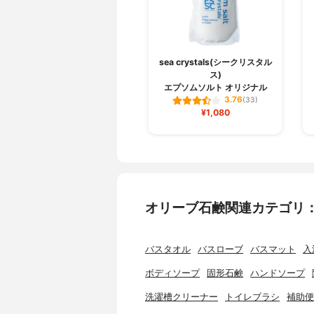
sea crystals(シークリスタル
ス)
エプソムソルト オリジナル
3.76
(33)
¥1,080
オリーブ石鹸関連カテゴリ
バスタオル
バスローブ
バスマット
入
ボディソープ
固形石鹸
ハンドソープ
洗濯槽クリーナー
トイレブラシ
補助便