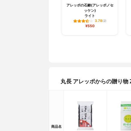
アレッポの石鹸(アレッポノセ
ッケン)
ライト
3.78
(2)
¥550
丸長 アレッポからの贈り物 
商品名