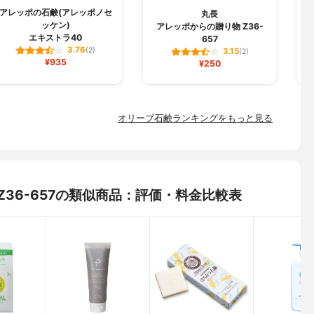
アレッポの石鹸(アレッポノセ
丸長
日
ッケン)
アレッポからの贈り物 Z36-
エキストラ40
657
3.76
(2)
3.15
(2)
¥935
¥250
オリーブ石鹸ランキングをもっと見る
Z36-657の類似商品：評価・料金比較表