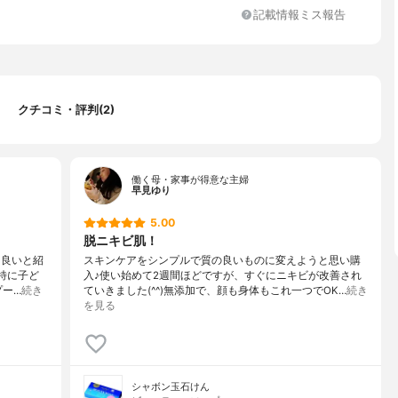
記載情報ミス報告
クチコミ・評判(2)
働く母・家事が得意な主婦
早見ゆり
5.00
脱ニキビ肌！
も良いと紹
スキンケアをシンプルで質の良いものに変えようと思い購
特に子ど
入♪使い始めて2週間ほどですが、すぐにニキビが改善され
プー…
続き
ていきました(^^)無添加で、顔も身体もこれ一つでOK…
続き
を見る
シャボン玉石けん