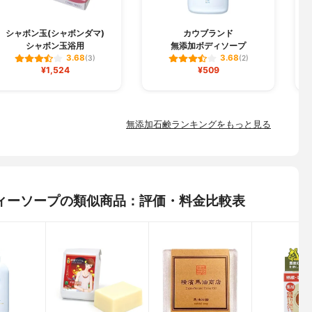
シャボン玉(シャボンダマ)
カウブランド
シャボン玉浴用
無添加ボディソープ
ジ
3.68
3.68
(3)
(2)
¥1,524
¥509
無添加石鹸ランキングをもっと見る
ィーソープの類似商品：評価・料金比較表