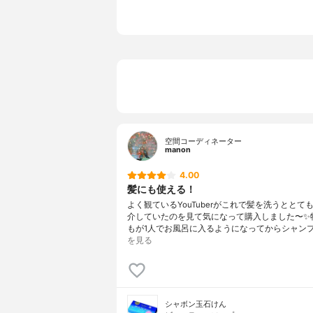
空間コーディネーター
manon
4.00
髪にも使える！
よく観ているYouTuberがこれで髪を洗うととて
介していたのを見て気になって購入しました〜✨
もが1人でお風呂に入るようになってからシャン
を見る
シャボン玉石けん