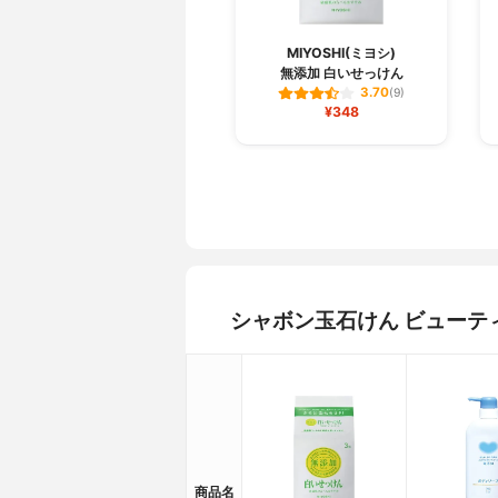
MIYOSHI(ミヨシ)
無添加 白いせっけん
3.70
(9)
¥348
シャボン玉石けん ビューテ
商品名