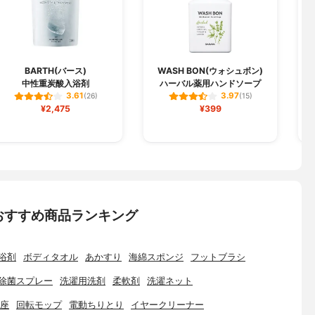
BARTH(バース)
WASH BON(ウォシュボン)
中性重炭酸入浴剤
ハーバル薬用ハンドソープ
3.61
3.97
(26)
(15)
¥2,475
¥399
おすすめ商品ランキング
浴剤
ボディタオル
あかすり
海綿スポンジ
フットブラシ
除菌スプレー
洗濯用洗剤
柔軟剤
洗濯ネット
座
回転モップ
電動ちりとり
イヤークリーナー