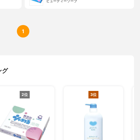
ビューティーソープ
1
ング
2位
3位