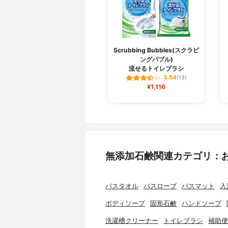
Scrubbing Bubbles(スクラビ
ングバブル)
流せるトイレブラシ
3.54
(13)
¥1,116
無添加石鹸関連カテゴリ：
バスタオル
バスローブ
バスマット
入
ボディソープ
固形石鹸
ハンドソープ
洗濯槽クリーナー
トイレブラシ
補助便