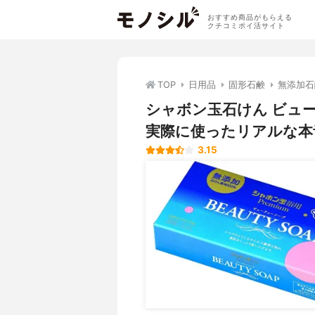
おすすめ商品がもらえる
クチコミポイ活サイト
TOP
日用品
固形石鹸
無添加石
シャボン玉石けん ビュ
実際に使ったリアルな本
3.15