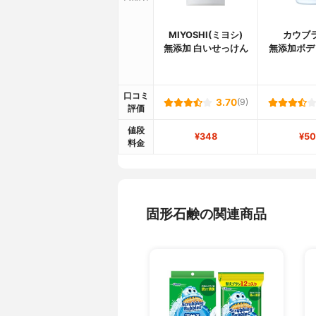
MIYOSHI(ミヨシ)
カウブ
無添加 白いせっけん
無添加ボデ
口コミ
3.70
(9)
評価
値段
¥348
¥50
料金
固形石鹸の関連商品