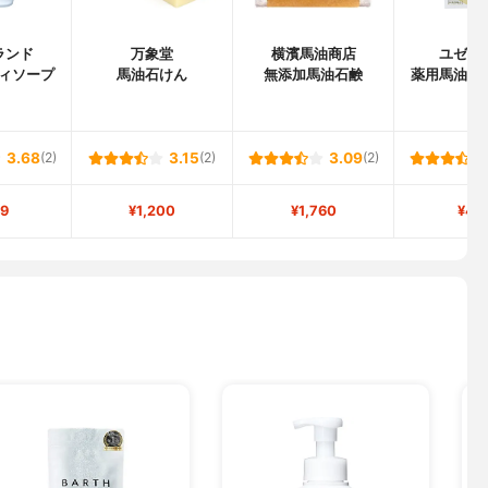
ランド
万象堂
横濱馬油商店
ユゼ化
ィソープ
馬油石けん
無添加馬油石鹸
薬用馬油透
3.68
(2)
3.15
(2)
3.09
(2)
9
¥1,200
¥1,760
¥42