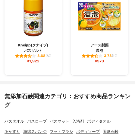
Kneipp(クナイプ)
アース製薬
バスソルト
温泡
3.68
3.73
(62)
(12)
¥1,922
¥573
無添加石鹸関連カテゴリ：おすすめ商品ランキン
グ
バスタオル
バスローブ
バスマット
入浴剤
ボディタオル
あかすり
海綿スポンジ
フットブラシ
ボディソープ
固形石鹸