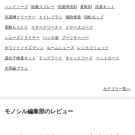
ハンドソープ
除菌スプレー
洗濯用洗剤
柔軟剤
洗濯ネット
洗濯槽クリーナー
トイレブラシ
補助便座
回転モップ
電動ちりとり
イヤークリーナー
イヤースコープ
シューズドライヤー
ハッカ油
ブーツキーパー
ホワイトノイズマシン
ルームシューズ
レジカゴリュック
遺伝子検査キット
ドッグフード
キャットフード
ペットカート
犬用歯ブラシ
カテゴリ一覧へ
モノシル編集部のレビュー