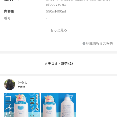
p/bodysoap/
内容量
550ml400ml
香り
-
成分
＜有効成分＞-水、ミリスチン酸Ｋ、ＤＰ
もっと見る
Ｇ、パルミチン酸Ｋ、塩化Ｋ、コカミドＭ
ＥＡ、ジステアリン酸グリコール、ココイ
ルグルタミン酸Ｋ、ＰＥＧ－９Ｍ
記載情報ミス報告
テクスチャーバリエーシ
-
ョン
効果バリエーション
－
クチコミ・評判(2)
社会人
yuna