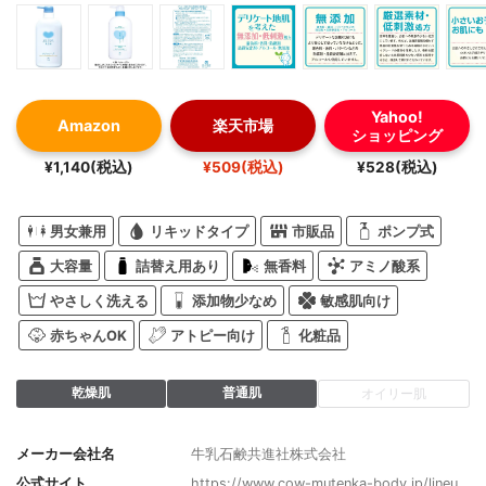
Yahoo!
Amazon
楽天市場
ショッピング
¥1,140(税込)
¥509(税込)
¥528(税込)
男女兼用
リキッドタイプ
市販品
ポンプ式
大容量
詰替え用あり
無香料
アミノ酸系
やさしく洗える
添加物少なめ
敏感肌向け
赤ちゃんOK
アトピー向け
化粧品
乾燥肌
普通肌
オイリー肌
メーカー会社名
牛乳石鹸共進社株式会社
公式サイト
https://www.cow-mutenka-body.jp/lineu