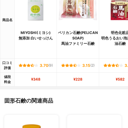
商品名
MIYOSHI(ミヨシ)
ペリカン石鹸(PELICAN
明色化粧
無添加 白いせっけん
SOAP)
明色うるおい泡
馬油ファミリー石鹸
油石鹸
口コミ
3.70
(9)
3.15
(2)
3
評価
値段
¥348
¥228
¥582
料金
固形石鹸の関連商品