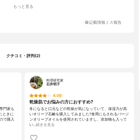
もっと見る
記載情報ミス報告
クチコミ・評判(2)
料理研究家
石井明子
4.00
乾燥肌でお悩みの方におすすめ?
専門家も
冬になると口元などの乾燥が気になっていて、保湿力が高
たときに
いオリーブ石鹸を購入してみました?食用にもされるバージ
ので購入
ンオリーブオイルを使用されていますし、添加物も入って
い…
続きを見る