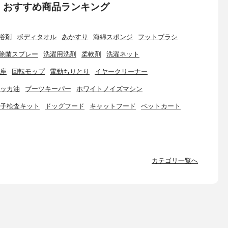
：おすすめ商品ランキング
浴剤
ボディタオル
あかすり
海綿スポンジ
フットブラシ
除菌スプレー
洗濯用洗剤
柔軟剤
洗濯ネット
座
回転モップ
電動ちりとり
イヤークリーナー
ッカ油
ブーツキーパー
ホワイトノイズマシン
子検査キット
ドッグフード
キャットフード
ペットカート
カテゴリ一覧へ