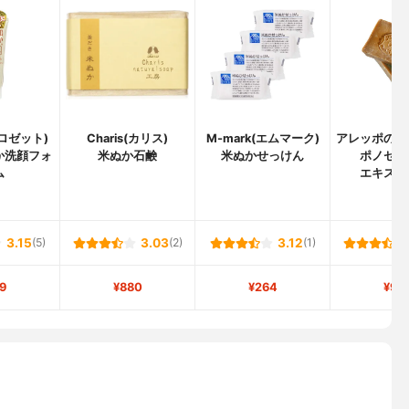
(ロゼット)
Charis(カリス)
M-mark(エムマーク)
アレッポの石
か洗顔フォ
米ぬか石鹸
米ぬかせっけん
ポノセッ
ム
エキスト
3.15
(5)
3.03
(2)
3.12
(1)
9
¥880
¥264
¥93