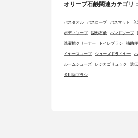
オリーブ石鹸関連カテゴリ
バスタオル
バスローブ
バスマット
入
ボディソープ
固形石鹸
ハンドソープ
洗濯槽クリーナー
トイレブラシ
補助便
イヤースコープ
シューズドライヤー
ハ
ルームシューズ
レジカゴリュック
遺伝
犬用歯ブラシ