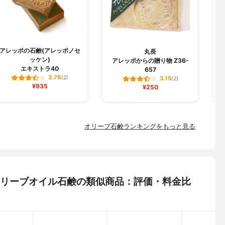
アレッポの石鹸(アレッポノセ
丸長
日
ッケン)
アレッポからの贈り物 Z36-
エキストラ40
657
3.76
(2)
3.15
(2)
¥935
¥250
オリーブ石鹸ランキングをもっと見る
ージンオリーブオイル石鹸の類似商品：評価・料金比