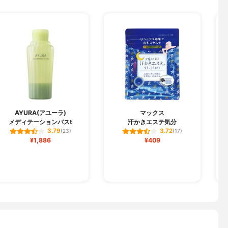
AYURA(アユーラ)
マックス
メディテーションバスt
汗かきエステ気分
3.79
3.72
(23)
(17)
¥1,886
¥409