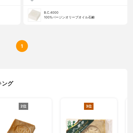
B.C.4000
100%バージンオリーブオイル石鹸
1
キング
2位
3位