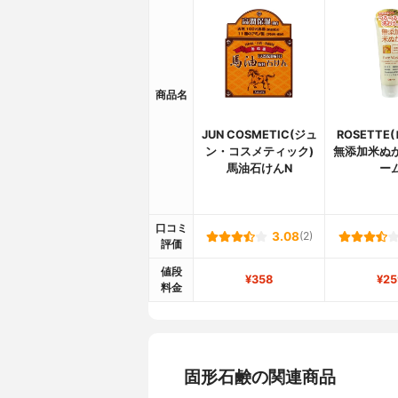
商品名
JUN COSMETIC(ジュ
ROSETTE
ン・コスメティック)
無添加米ぬ
馬油石けんN
ー
口コミ
3.08
(2)
評価
値段
¥358
¥25
料金
固形石鹸の関連商品