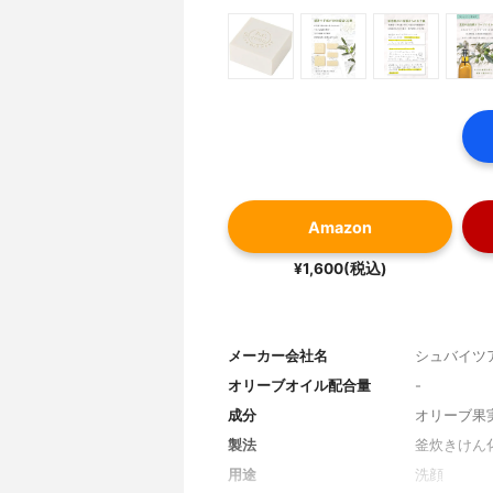
Amazon
¥1,600(税込)
メーカー会社名
シュバイツ
オリーブオイル配合量
-
成分
オリーブ果
製法
釜炊きけん
用途
洗顔