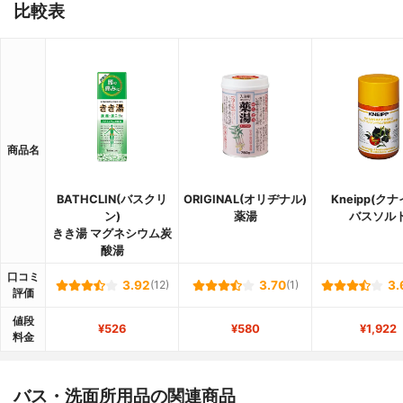
比較表
商品名
BATHCLIN(バスクリ
ORIGINAL(オリヂナル)
Kneipp(クナ
ン)
薬湯
バスソル
きき湯 マグネシウム炭
酸湯
口コミ
3.92
(12)
3.70
(1)
3.
評価
値段
¥526
¥580
¥1,922
料金
バス・洗面所用品の関連商品