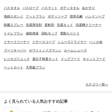
バスタオル
バスローブ
バスマット
ボディタオル
あかすり
海綿スポンジ
フットブラシ
ボディソープ
固形石鹸
ハンドソープ
除菌スプレー
洗濯用洗剤
柔軟剤
洗濯ネット
洗濯槽クリーナー
トイレブラシ
補助便座
回転モップ
電動ちりとり
イヤークリーナー
イヤースコープ
シューズドライヤー
ハッカ油
ブーツキーパー
ホワイトノイズマシン
ルームシューズ
レジカゴリュック
遺伝子検査キット
ドッグフード
キャットフード
ペットカート
犬用歯ブラシ
カテゴリ一覧へ
よく見られている人気おすすめ記事