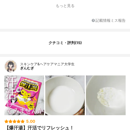
り
もっと見る
湯色
ソーダスカッシュの香り：白濁、ホットジ
ンジャーの香り：透明ゴールド、ゆずジン
ジャーの香り：白濁イエロー、ムーンアロ
記載情報ミス報告
マの香り：白濁パープル、ホットアロマの
香り：透明オレンジ、ストロベリーソーダ
の香り：白濁レッド、アロマハーブの香
り：白濁グリーン
クチコミ・評判(15)
代表的な成分
ホットジンジャーの香り：リパーゼ、レパ
ゲルマニウム、ガラナ種子エキス
全成分
ホットジンジャーの香り：硫酸Na、デキス
スキンケア&ヘアケアマニア大学生
ぎんむぎ
トリン、乳糖(牛乳)、スクロース、グルタミ
ン酸Na、PEG-160M、レパゲルマニウム、
リパーゼ、二酸化炭素、海塩、トウガラシ
果実エキス、ショウガ根エキス、ガラナ種
子エキス、水、シリカ、エタノール、BH
T、シメン-5-オール、香料、PG、赤106、
黄4
5.00
【爆汗湯】汗活でリフレッシュ！