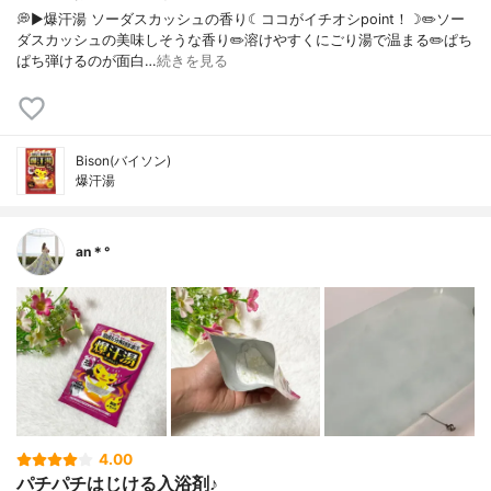
💭▶️爆汗湯 ソーダスカッシュの香り☾ココがイチオシpoint！☽✏️ソー
ダスカッシュの美味しそうな香り✏️溶けやすくにごり湯で温まる✏️ぱち
ぱち弾けるのが面白…
続きを見る
Bison(バイソン)
爆汗湯
an＊°
4.00
パチパチはじける入浴剤♪