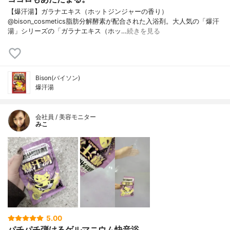
【爆汗湯】ガラナエキス（ホットジンジャーの香り）
@bison_cosmetics脂肪分解酵素が配合された入浴剤。大人気の「爆汗
湯」シリーズの「ガラナエキス（ホッ…
続きを見る
Bison(バイソン)
爆汗湯
会社員 / 美容モニター
みこ
5.00
パチパチ弾けるゲルマニウム快音浴