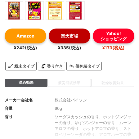
Yahoo!
Amazon
楽天市場
ショッピング
¥242(税込)
¥335(税込)
¥173(税込)
粉末タイプ
香り付き
個包装タイプ
温め効果
疲労回復効果
乾燥改善効果
メーカー会社名
株式会社バイソン
容量
60g
香り
ソーダスカッシュの香り、ホットジンジャ
ーの香り、ゆずジンジャーの香り、ムーン
アロマの香り、ホットアロマの香り、スト
ロベリーソーダの香り、アロマハーブの香