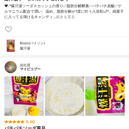
❤︎.*爆汗湯ソーダスカッシュの香り✅脂肪分解酵素✅パチパチ炭酸✅ゲ
ルマニウム配合で潤い、温め、脂肪分解が1度に叶う入浴剤🛁*。綿菓子
に入ってる弾けるキャンディ…
続きを見る
Bison(バイソン)
爆汗湯
会社員
マイピコブー
5.00
パチパチソーダ風呂