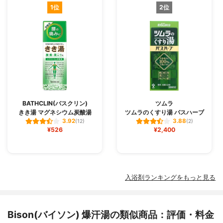
1位
2位
BATHCLIN(バスクリン)
ツムラ
きき湯 マグネシウム炭酸湯
ツムラのくすり湯 バスハーブ
3.92
3.88
(12)
(2)
¥526
¥2,400
入浴剤ランキングをもっと見る
Bison(バイソン) 爆汗湯の類似商品：評価・料金