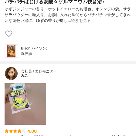
パチパチはじける炭酸☆ゲルマニウム快音浴♪
ゆずジンジャーの香り、ホットイエローのお湯色。オレンジの袋。サラ
サラパウダーに粒入り。お湯に入れた瞬間からパチパチッ音がしてきれ
いな黄色い湯に。ゆずの香りが癒し…
続きを見る
Bison(バイソン)
爆汗湯
会社員 / 美容モニター
みこ
4.00