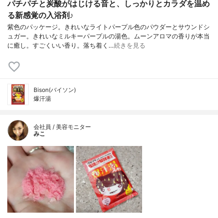
パチパチと炭酸がはじける音と、しっかりとカラダを温め
る新感覚の入浴剤♪
紫色のパッケージ。きれいなライトパープル色のパウダーとサウンドシ
ュガー。きれいなミルキーパープルの湯色。ムーンアロマの香りが本当
に癒し。すごくいい香り。落ち着く…
続きを見る
Bison(バイソン)
爆汗湯
会社員 / 美容モニター
みこ