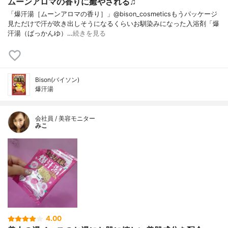
ムーンアロマの香りに癒やされる♫
「爆汗湯［ムーンアロマの香り］」@bison_cosmeticsもうパッケージ
見ただけで汗が吹き出しそうになるくらいお馴染みになった入浴剤「爆
汗湯（ばっかんゆ）…
続きを見る
Bison(バイソン)
爆汗湯
会社員 / 美容モニター
みこ
4.00