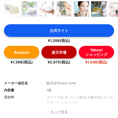
公式サイト
¥1,398(税込)
Yahoo!
Amazon
楽天市場
ショッピング
¥1,398(税込)
¥2,675(税込)
¥1,048(税込)
メーカー会社名
株式会社nano fund
内容量
1個
原材料
オリーブ油 水 パーム核油 水酸化Na コメヌ
カ油 パーム油 シルク
もっと見る