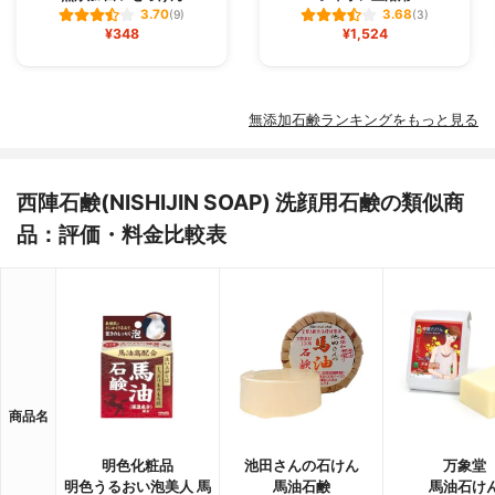
3.70
3.68
(9)
(3)
¥348
¥1,524
無添加石鹸ランキングをもっと見る
西陣石鹸(NISHIJIN SOAP) 洗顔用石鹸の類似商
品：評価・料金比較表
商品名
明色化粧品
池田さんの石けん
万象堂
明色うるおい泡美人 馬
馬油石鹸
馬油石け