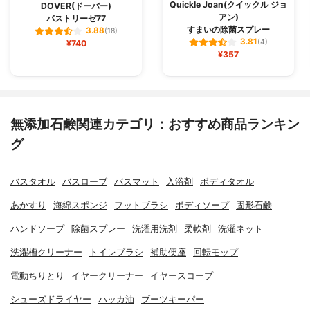
Quickle Joan(クイックル ジョ
DOVER(ドーバー)
アン)
パストリーゼ77
すまいの除菌スプレー
3.88
(18)
3.81
¥740
(4)
¥357
無添加石鹸関連カテゴリ：おすすめ商品ランキン
グ
バスタオル
バスローブ
バスマット
入浴剤
ボディタオル
あかすり
海綿スポンジ
フットブラシ
ボディソープ
固形石鹸
ハンドソープ
除菌スプレー
洗濯用洗剤
柔軟剤
洗濯ネット
洗濯槽クリーナー
トイレブラシ
補助便座
回転モップ
電動ちりとり
イヤークリーナー
イヤースコープ
シューズドライヤー
ハッカ油
ブーツキーパー