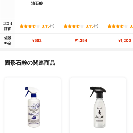
油石鹸
口コミ
3.15
(2)
3.15
(2)
3
評価
値段
¥582
¥1,354
¥1,200
料金
固形石鹸の関連商品