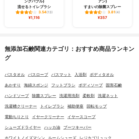
ングバブル)
アン)
流せるトイレブラシ
すまいの除菌スプレー
3.54
3.81
(13)
(4)
¥1,116
¥357
無添加石鹸関連カテゴリ：おすすめ商品ランキン
グ
バスタオル
バスローブ
バスマット
入浴剤
ボディタオル
あかすり
海綿スポンジ
フットブラシ
ボディソープ
固形石鹸
ハンドソープ
除菌スプレー
洗濯用洗剤
柔軟剤
洗濯ネット
洗濯槽クリーナー
トイレブラシ
補助便座
回転モップ
電動ちりとり
イヤークリーナー
イヤースコープ
シューズドライヤー
ハッカ油
ブーツキーパー
ホワイトノイズマシン
ルームシューズ
レジカゴリュック