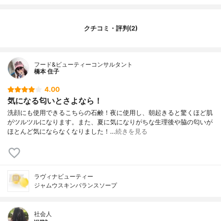
ー油、クエン酸Na ※硫酸（Al/K)=みょうば
ん
クチコミ・評判(2)
フード&ビューティーコンサルタント
橋本 住子
4.00
気になる匂いとさよなら！
洗顔にも使用できるこちらの石鹸！夜に使用し、朝起きると驚くほど肌
がツルツルになります。また、夏に気になりがちな生理後や脇の匂いが
ほとんど気にならなくなりました！…
続きを見る
ラヴィナビューティー
ジャムウスキンバランスソープ
社会人
yuna