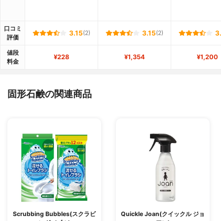
口コミ
3.15
(2)
3.15
(2)
3
評価
値段
¥228
¥1,354
¥1,200
料金
固形石鹸の関連商品
Scrubbing Bubbles(スクラビ
Quickle Joan(クイックル ジョ