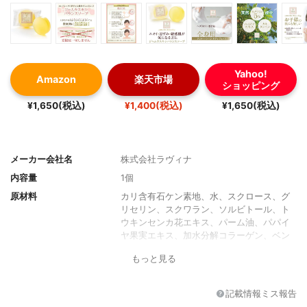
Yahoo!
Amazon
楽天市場
ショッピング
¥1,650(税込)
¥1,400(税込)
¥1,650(税込)
メーカー会社名
株式会社ラヴィナ
内容量
1個
原材料
カリ含有石ケン素地、水、スクロース、グ
リセリン、スクワラン、ソルビトール、ト
ウキンセンカ花エキス、パーム油、パパイ
ヤ果実エキス、加水分解コラーゲン、ベン
トナイト、カキタンニン、カンゾウ根エキ
もっと見る
ス、硫酸（Al/K)、BG、ユキノシタエキス、
アロエベラ葉エキス、オウゴンエキス、ロ
ーズマリーエキス、アルテア根エキス、カ
記載情報ミス報告
ミツレ花エキス、チャ葉エキス、ラベンダ