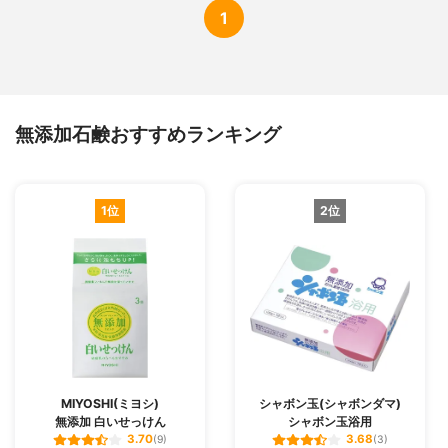
1
無添加石鹸おすすめランキング
1位
2位
MIYOSHI(ミヨシ)
シャボン玉(シャボンダマ)
無添加 白いせっけん
シャボン玉浴用
3.70
3.68
(9)
(3)