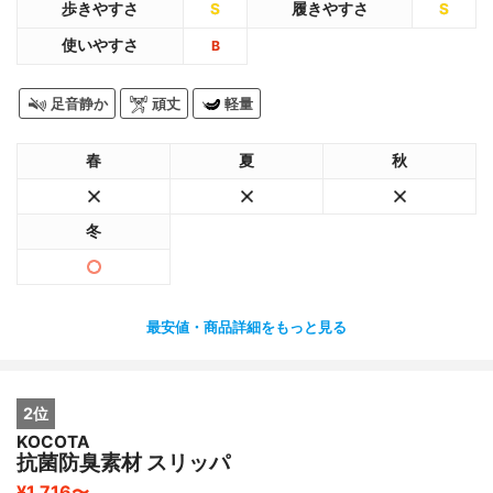
歩きやすさ
S
履きやすさ
S
使いやすさ
B
足音静か
頑丈
軽量
春
夏
秋
冬
最安値・商品詳細をもっと見る
2位
KOCOTA
抗菌防臭素材 スリッパ
¥1,716〜