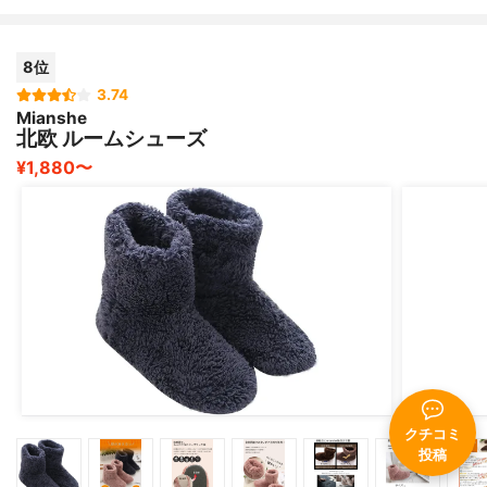
8位
3.74
Mianshe
北欧 ルームシューズ
¥1,880〜
クチコミ
投稿