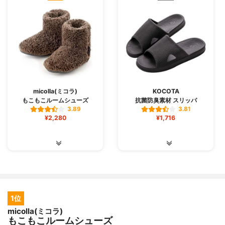
micolla(ミコラ)
KOCOTA
もこもこルームシューズ
抗菌防臭素材 スリッパ
3.89
3.81
¥2,280
¥1,716
1位
micolla(ミコラ)
もこもこルームシューズ