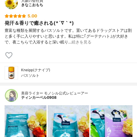
大阪の会社員
きなこおもち
5.00
発汗＆香りで癒される(*´∇｀*)
豊富な種類を展開するバスソルトです。置いてあるドラッグストアは割
と多く手に入りやすいと思います。私は特に｢グーテナハト｣が大好き
で、夜こちらで入浴すると深い眠り…
続きを見る
Kneipp(クナイプ)
バスソルト
美容ライター モノシル公式レビューアー
ティンカーベル0908