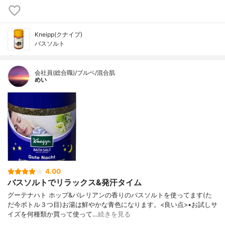
Kneipp(クナイプ)
バスソルト
会社員(総合職)/ブルベ/混合肌
めい
4.00
バスソルトでリラックス&発汗タイム
グーテナハト ホップ&バレリアンの香りのバスソルトを使ってます(た
だ今ボトル３つ目)お湯は鮮やかな青色になります。<良い点>•お試しサ
イズを何種類か買って使って…
続きを見る