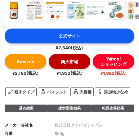
公式サイト
¥2,640(税込)
Yahoo!
Amazon
楽天市場
ショッピング
¥2,190(税込)
¥1,932(税込)
¥1,922(税込)
粉末タイプ
バスソルト
大容量
添加物少なめ
温め効果
疲労回復効果
乾燥改善効果
メーカー会社名
株式会社クナイプジャパン
容量
850g