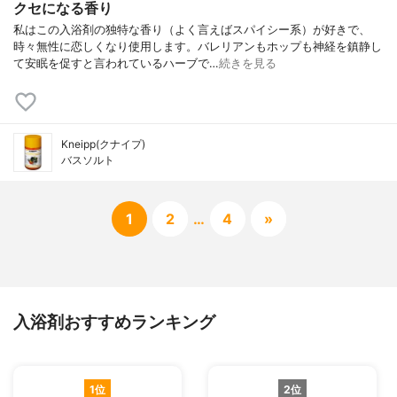
クセになる香り
私はこの入浴剤の独特な香り（よく言えばスパイシー系）が好きで、
時々無性に恋しくなり使用します。バレリアンもホップも神経を鎮静し
て安眠を促すと言われているハーブで…
続きを見る
Kneipp(クナイプ)
バスソルト
1
2
…
4
»
入浴剤おすすめランキング
1位
2位