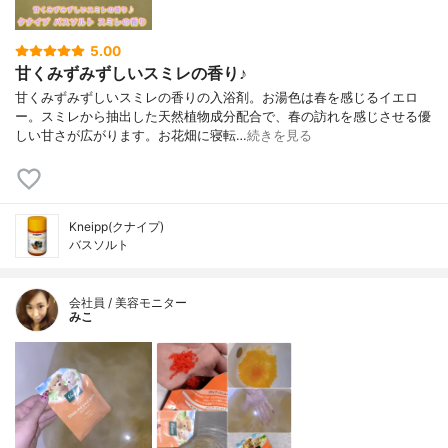
ヤ油、ラバンデュラハイブリダ油、レモン
果実エキス、カンフル、オレオイルメチル
タウリンNa、ポリソルベート20、黄203、
5.00
黄5、水、トリ(カプリル酸/カプリン酸)グリ
甘くみずみずしいスミレの香り♪
セリル
甘くみずみずしいスミレの香りの入浴剤。お湯色は春を感じるイエロ
ー。スミレから抽出した天然植物成分配合で、春の訪れを感じさせる優
しい甘さが広がります。お花畑に寝転…
続きを見る
Kneipp(クナイプ)
バスソルト
会社員 / 美容モニター
みこ