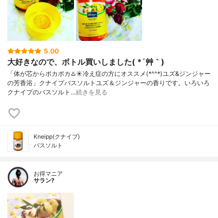
5.00
大好きなので、ボトル買いしました( *´艸｀)
「体が芯からポカポカ♨️☀️冷え症の方にオススメ(*^^*)ユズ&ジンジャー
の芳香浴」クナイプバスソルトユズ＆ジンジャーの香りです。いろいろ
クナイプのバスソルト…
続きを見る
Kneipp(クナイプ)
バスソルト
お得マニア
サラン?