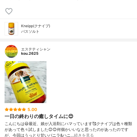
Kneipp(クナイプ)
バスソルト
エステティシャン
kou.2625
5.00
一日の終わりの癒しタイムに😊
こんにちは😃最近、娘が入浴剤にハマっています🥰クナイプは色々種類
があって色々試しました😊😊何個かいいなと思ったのがあったのです
が、今回はうっとり甘いバニラ&ハニ…
続きを見る