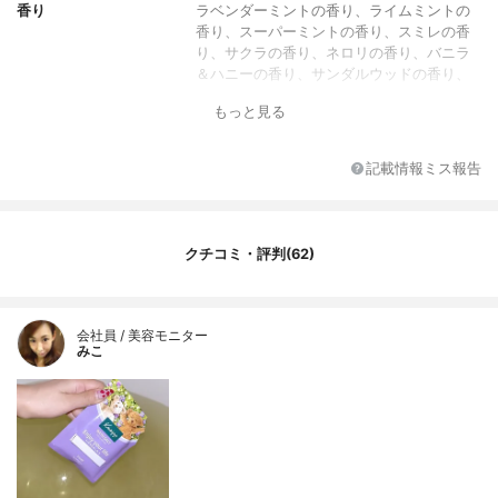
香り
ラベンダーミントの香り、ライムミントの
香り、スーパーミントの香り、スミレの香
り、サクラの香り、ネロリの香り、バニラ
＆ハニーの香り、サンダルウッドの香り、
ローズマリー＆タイムの香り、ホップ＆バ
もっと見る
レリアンの香り、ロータス＆ジャスミンの
香り、ユズ＆ジンジャーの香り、ゼラニウ
ム＆パチュリの香り、レモングラス＆レモ
記載情報ミス報告
ンバームの香り、パイン＜松の木＞＆モミ
の香り、ウィンターグリーン＆ワコルダー
の香り、ワイルドローズの香り、オレン
ジ・リンデンバウム＜菩提樹＞の香り、ラ
クチコミ・評判(62)
ベンダーの香り、ワコルダー＜杜松＞の香
り、ユーカリの香り
湯色
オレンジ、ブルー、グリーン、パープルな
会社員 / 美容モニター
ど
みこ
1回あたりの金額
102円
代表的な成分
ビターオレンジ葉/枝油フユボダイジュ花エ
キス
全成分
塩化Na、香料、炭酸Na、ビターオレンジ
油、ビターオレンジ葉/枝油、オレンジ果皮
油、フユボダイジュ花エキス、コウスイガ