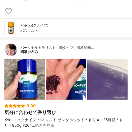
Kneipp(クナイプ)
バスソルト
パーソナルカラリスト、顔タイプ、骨格診断…
國唯ひろみ
5.00
気分に合わせて香り選び
☆kneipe クナイプ バスソルト サンダルウッドの香り☆・16種類の香
り・850g ¥264…
続きを見る