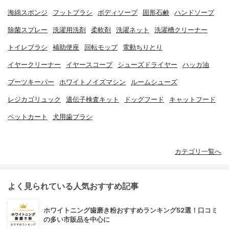
海綿スポンジ
フットブラシ
ボディソープ
固形石鹸
ハンドソープ
除菌スプレー
洗濯用洗剤
柔軟剤
洗濯ネット
洗濯槽クリーナー
トイレブラシ
補助便座
回転モップ
電動ちりとり
イヤークリーナー
イヤースコープ
シューズドライヤー
ハッカ油
ブーツキーパー
ホワイトノイズマシン
ルームシューズ
レジカゴリュック
遺伝子検査キット
ドッグフード
キャットフード
ペットカート
犬用歯ブラシ
カテゴリ一覧へ
よく見られている人気おすすめ記事
ホワイトニング歯磨き粉おすすめランキング52選！口コミ
の多い市販品を中心に