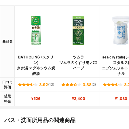
商品名
BATHCLIN(バスクリ
ツムラ
sea crystals
ン)
ツムラのくすり湯 バス
スタルス
きき湯 マグネシウム炭
ハーブ
エプソムソルト
酸湯
ナル
口コミ
3.92
(12)
3.88
(2)
3.
評価
値段
¥526
¥2,400
¥1,080
料金
バス・洗面所用品の関連商品