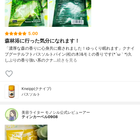
5.00
森林浴に行った気分になれます！
「濃厚な森の香りに心身共に癒されました！ゆっくり眠れます」クナイ
プグーテルフトバスソルトパイン(松の木)&モミの香りです(*´ω｀*)久
しぶりの香り強い系のクナ…
続きを見る
Kneipp(クナイプ)
バスソルト
美容ライター モノシル公式レビューアー
ティンカーベル0908