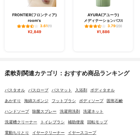
FRONTIER(フロンティア)
AYURA(アユーラ)
room's
メディテーションバスt
3.61
3.79
(1)
(23)
¥2,849
¥1,886
柔軟剤関連カテゴリ：おすすめ商品ランキング
バスタオル
バスローブ
バスマット
入浴剤
ボディタオル
あかすり
海綿スポンジ
フットブラシ
ボディソープ
固形石鹸
ハンドソープ
除菌スプレー
洗濯用洗剤
洗濯ネット
洗濯槽クリーナー
トイレブラシ
補助便座
回転モップ
電動ちりとり
イヤークリーナー
イヤースコープ