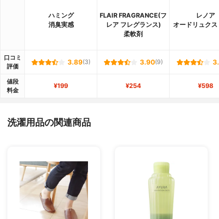
ハミング
FLAIR FRAGRANCE(フ
レノア
消臭実感
レア フレグランス)
オードリュクス
柔軟剤
口コミ
3.89
(3)
3.90
(9)
3
評価
値段
¥199
¥254
¥598
料金
洗濯用品の関連商品