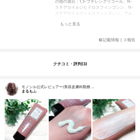
の他の成分：1,3-ブチレングリコール、N-
ステアロイルジヒドロスフィンゴシン、N-
ステアロイルフィトスフィンゴシン、アル
ニカエキス、アロエエキス-2、エイジツエ
もっと見る
キス、イエローヒマラヤンラズベリー根エ
キス、オリブ油、オレイン酸ジヒドロコレ
ステリル、オレイン酸フィトステリル、カ
記載情報ミス報告
モミラエキス-1、キイチゴエキス、グリチ
ルリチン酸2K、ゴマ油、サクラ葉抽出液、
ベニバナ油-2、シア脂、ジオウエキス、シ
ュガースクワラン、スターフルーツ葉エキ
クチコミ・評判(3)
ス、セイヨウサンザシエキス、ダイズエキ
ス、ワイルドザイムエキス、ツボクサエキ
ス、テンチャエキス、トウニンエキス、ノ
ナン酸コレステリル、ノバラエキス、パイ
モノシル公式レビュアー/美容皮膚科勤務 …
ナップルセラミド、ハチミツ、ヒアルロン
まるもふ
酸Na-2、ヒドロキシステアリルフィトスフ
ィンゴシン、ヒメフウロエキス、フィトス
テロール、グレープシードオイル、プラセ
ンタエキス(1)、ホホバ油、ポリオキシエチ
レンセチルエーテル、マカデミアナッツ
油、ティーツリーオイル、モモ葉エキス、
ラベンダーエキス-1、ローズマリーエキ
ス、セージエキス、黄203、加水分解コラ