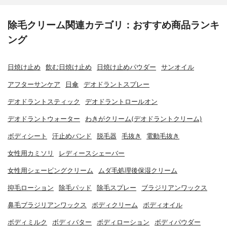
除毛クリーム関連カテゴリ：おすすめ商品ランキ
ング
日焼け止め
飲む日焼け止め
日焼け止めパウダー
サンオイル
アフターサンケア
日傘
デオドラントスプレー
デオドラントスティック
デオドラントロールオン
デオドラントウォーター
わきがクリーム(デオドラントクリーム)
ボディシート
汗止めバンド
脱毛器
毛抜き
電動毛抜き
女性用カミソリ
レディースシェーバー
女性用シェービングクリーム
ムダ毛処理後保湿クリーム
抑毛ローション
除毛パッド
除毛スプレー
ブラジリアンワックス
鼻毛ブラジリアンワックス
ボディクリーム
ボディオイル
ボディミルク
ボディバター
ボディローション
ボディパウダー