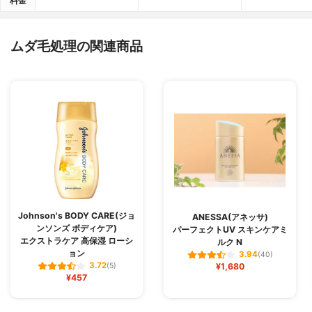
料金
ムダ毛処理の関連商品
Johnson's BODY CARE(ジョ
ANESSA(アネッサ)
ンソンズ ボディケア)
パーフェクトUV スキンケアミ
エクストラケア 高保湿 ローシ
ルク N
ョン
3.94
(40)
3.72
(5)
¥1,680
¥457