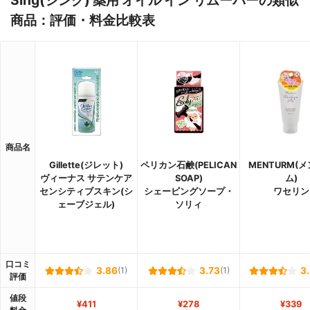
Sing(シング) 薬用 オイル イン リムーバーの類似
商品：評価・料金比較表
商品名
Gillette(ジレット)
ペリカン石鹸(PELICAN
MENTURM(
ヴィーナス サテンケア
SOAP)
ム)
センシティブスキン(シ
シェービングソープ・
ワセリン
ェーブジェル)
ソリィ
口コミ
3.86
(1)
3.73
(1)
3
評価
値段
¥411
¥278
¥339