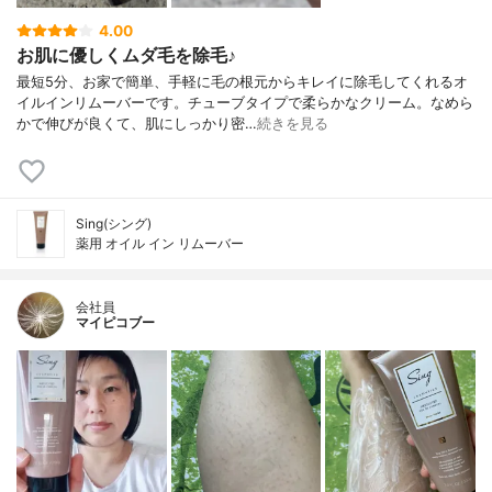
4.00
お肌に優しくムダ毛を除毛♪
最短5分、お家で簡単、手軽に毛の根元からキレイに除毛してくれるオ
イルインリムーバーです。チューブタイプで柔らかなクリーム。なめら
かで伸びが良くて、肌にしっかり密…
続きを見る
Sing(シング)
薬用 オイル イン リムーバー
会社員
マイピコブー