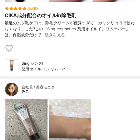
ーゲン液(4)、加水分解シルク液、加水分解
5.00
ヒアルロン酸、硬化ナタネ油アルコール、
CIKA成分配合のオイルin除毛剤
植物性スクワラン、水酸化Na、水添大豆リ
ン脂質、水溶性コラーゲン液-3、酪酸コレ
最近のムダ毛ケアは、除毛クリームが優秀すぎて、カミソリはほぼ使わ
ステリン、酪酸ジヒドロコレステリン、精
なくなりました?この『Sing cosmetics 薬用オイルインリムーバー』
製水、香料
は、保湿成分だけで…
続きを見る
Sing(シング)
薬用 オイル イン リムーバー
会社員 / 美容モニター
みこ