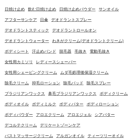
日焼け止め
飲む日焼け止め
日焼け止めパウダー
サンオイル
アフターサンケア
日傘
デオドラントスプレー
デオドラントスティック
デオドラントロールオン
デオドラントウォーター
わきがクリーム(デオドラントクリーム)
ボディシート
汗止めバンド
脱毛器
毛抜き
電動毛抜き
女性用カミソリ
レディースシェーバー
女性用シェービングクリーム
ムダ毛処理後保湿クリーム
除毛クリーム
抑毛ローション
除毛パッド
除毛スプレー
ブラジリアンワックス
鼻毛ブラジリアンワックス
ボディクリーム
ボディオイル
ボディミルク
ボディバター
ボディローション
ボディパウダー
アロエクリーム
アロエジェル
シアバター
デコルテクリーム
デリケートゾーンケア
バストマッサージクリーム
アルガンオイル
ティーツリーオイル