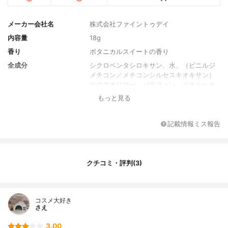
メーカー会社名
株式会社ファイントゥデイ
内容量
18g
香り
ボタニカルスイートの香り
全成分
シクロペンタシロキサン、水、（ビニルジ
メチコン／メチコンシルセスキオキサン）
クロスポリマー、パラフィン、エチルヘキ
サン酸セチル、グリセリン、ＤＰＧ、ジイ
もっと見る
ソステアリン酸ポリグリセリル－２、ＰＥ
Ｇ－９ポリジメチルシロキシエチルジメチ
コン、ＰＥＧ－１５０、メントール、塩化
記載情報ミス報告
Ｎａ、ジステアルジモニウムヘクトライ
ト、ジメチコンクロスポリマー、マイクロ
クリスタリンワックス、シメチコン、ＢＨ
Ｔ、フェノキシエタノール、香料
クチコミ・評判(3)
コスメ大好き
さえ
3.00