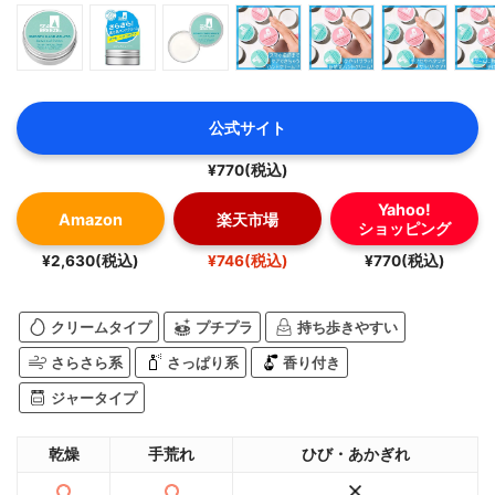
公式サイト
¥770(税込)
Yahoo!
Amazon
楽天市場
ショッピング
¥2,630(税込)
¥746(税込)
¥770(税込)
クリームタイプ
プチプラ
持ち歩きやすい
さらさら系
さっぱり系
香り付き
ジャータイプ
乾燥
手荒れ
ひび・あかぎれ