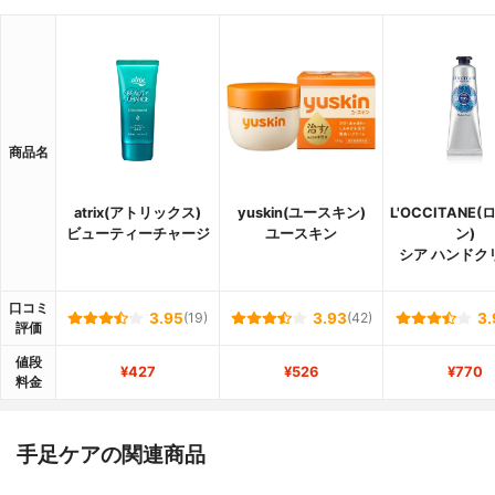
商品名
atrix(アトリックス)
yuskin(ユースキン)
L'OCCITANE
ビューティーチャージ
ユースキン
ン)
シア ハンドク
口コミ
3.95
(19)
3.93
(42)
3.
評価
値段
¥427
¥526
¥770
料金
手足ケアの関連商品