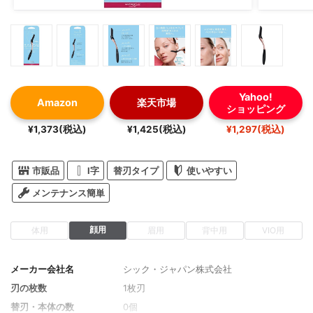
Yahoo!
Amazon
楽天市場
ショッピング
¥1,373(税込)
¥1,425(税込)
¥1,297(税込)
市販品
I字
替刃タイプ
使いやすい
メンテナンス簡単
顔用
体用
眉用
背中用
VIO用
メーカー会社名
シック・ジャパン株式会社
刃の枚数
1枚刃
替刃・本体の数
0個