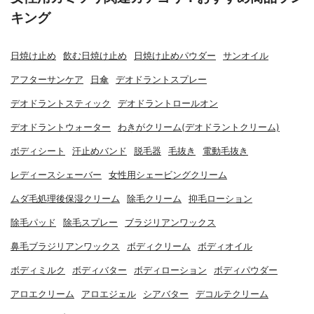
キング
日焼け止め
飲む日焼け止め
日焼け止めパウダー
サンオイル
アフターサンケア
日傘
デオドラントスプレー
デオドラントスティック
デオドラントロールオン
デオドラントウォーター
わきがクリーム(デオドラントクリーム)
ボディシート
汗止めバンド
脱毛器
毛抜き
電動毛抜き
レディースシェーバー
女性用シェービングクリーム
ムダ毛処理後保湿クリーム
除毛クリーム
抑毛ローション
除毛パッド
除毛スプレー
ブラジリアンワックス
鼻毛ブラジリアンワックス
ボディクリーム
ボディオイル
ボディミルク
ボディバター
ボディローション
ボディパウダー
アロエクリーム
アロエジェル
シアバター
デコルテクリーム