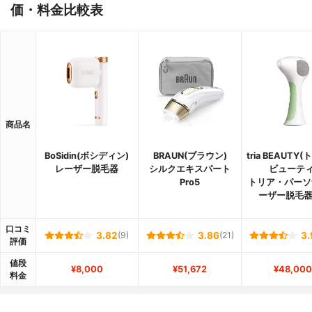
価・料金比較表
商品名
BoSidin(ボシディン)
BRAUN(ブラウン)
tria BEAUTY
レーザー脱毛器
シルクエキスパート
ビューティ
Pro5
トリア・パーソ
ーザー脱毛器 
口コミ
3.82
(9)
3.86
(21)
3.
評価
値段
¥8,000
¥51,672
¥48,000
料金