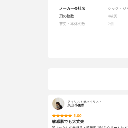
メーカー会社名
シック・ジ
刃の枚数
4枚刃
替刃・本体の数
2個
アイリスト兼ネイリスト
矢山 小優香
5.00
敏感肌でも大丈夫
私はかなりの敏感肌と乾燥肌で除毛クリームなど