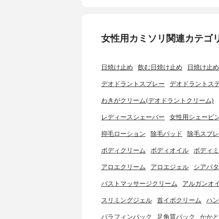
女性用カミソリ関連カテゴ
日焼け止め
飲む日焼け止め
日焼け止め
デオドラントスプレー
デオドラントス
わきがクリーム(デオドラントクリーム)
レディースシェーバー
女性用シェービ
抑毛ローション
除毛パッド
除毛スプレ
ボディクリーム
ボディオイル
ボディミ
アロエクリーム
アロエジェル
シアバタ
バストマッサージクリーム
アルガンオ
スリミングジェル
首イボクリーム
ハン
パラフィンパック
足角質パック
かかと