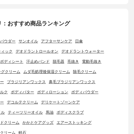
リ：おすすめ商品ランキング
パウダー
サンオイル
アフターサンケア
日傘
ティック
デオドラントロールオン
デオドラントウォーター
ボディシート
汗止めバンド
脱毛器
毛抜き
電動毛抜き
ングクリーム
ムダ毛処理後保湿クリーム
除毛クリーム
ー
ブラジリアンワックス
鼻毛ブラジリアンワックス
ルク
ボディバター
ボディローション
ボディパウダー
ー
デコルテクリーム
デリケートゾーンケア
イル
ティーツリーオイル
馬油
ボディスクラブ
ドクリーム
かかとケアグッズ
エアーストッキング
クリーム
軽石