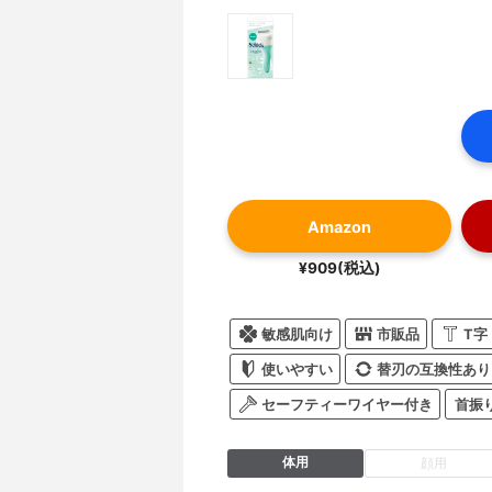
Amazon
¥909(税込)
敏感肌向け
市販品
T字
使いやすい
替刃の互換性あり
セーフティーワイヤー付き
首振
体用
顔用