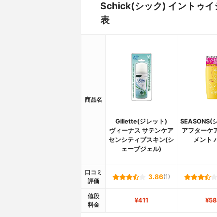
Schick(シック) イン
表
商品名
Gillette(ジレット)
SEASONS
ヴィーナス サテンケア
アフターケ
センシティブスキン(シ
メント 
ェーブジェル)
口コミ
3.86
(1)
評価
値段
¥411
¥58
料金