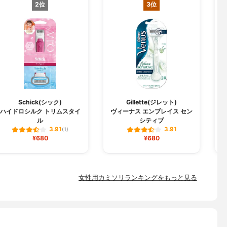
2位
3位
Schick(シック)
Gillette(ジレット)
ハイドロシルク トリムスタイ
ヴィーナス エンブレイス セン
ル
シティブ
3.91
3.91
(1)
¥680
¥680
女性用カミソリランキングをもっと見る