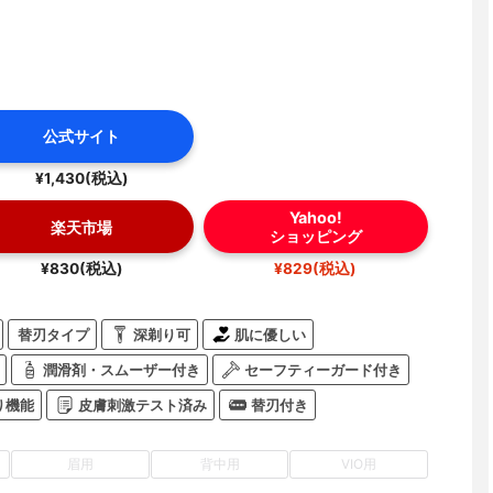
公式サイト
¥1,430(税込)
Yahoo!
楽天市場
ショッピング
¥830(税込)
¥829(税込)
替刃タイプ
深剃り可
肌に優しい
潤滑剤・スムーザー付き
セーフティーガード付き
り機能
皮膚刺激テスト済み
替刃付き
眉用
背中用
VIO用