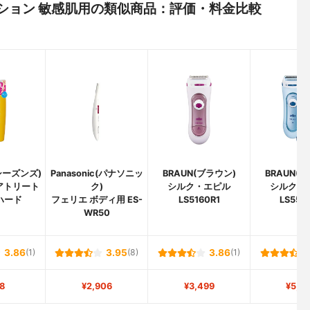
トゥイション 敏感肌用の類似商品：評価・料金比較
(シーズンズ)
Panasonic(パナソニッ
BRAUN(ブラウン)
BRAUN(
アトリート
ク)
シルク・エピル
シルク・
ハード
フェリエ ボディ用 ES-
LS5160R1
LS550
WR50
3.86
(1)
3.95
(8)
3.86
(1)
8
¥2,906
¥3,499
¥5,0