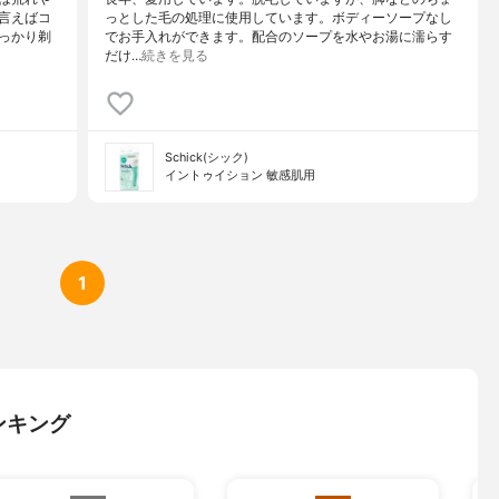
言えばコ
っとした毛の処理に使用しています。ボディーソープなし
っかり剃
でお手入れができます。配合のソープを水やお湯に濡らす
だけ…
続きを見る
Schick(シック)
イントゥイション 敏感肌用
1
ンキング