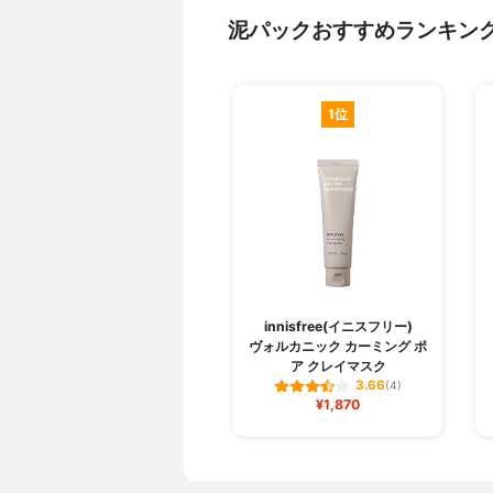
泥パックおすすめランキン
1位
innisfree(イニスフリー)
ヴォルカニック カーミング ポ
ア クレイマスク
3.66
(4)
¥1,870