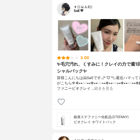
👩🏻‍💻＆💃🏻
SaE💜
3.00
✨毛穴汚れ、くすみに！クレイの力で週1
シャルパック✨
皆様こんにちは🤗SaEです⸜(*ˊᗜˋ*)⸝最近ハマっ
がこちら🌹✼••┈┈••✼••┈┈••✼••┈┈••✼••┈┈•
ファニービオクレイ …
続きを見る
銀座ステファニー化粧品(STEFANY)
ビオクレイ ホワイトパック