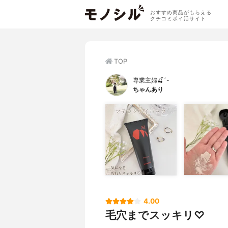
おすすめ商品がもらえる
クチコミポイ活サイト
TOP
専業主婦🍒´-
ちゃんあり
4.00
毛穴までスッキリ♡