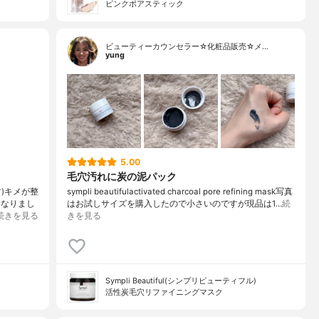
ピンクポアスティック
ビューティーカウンセラー☆化粧品販売☆メ…
yung
5.00
毛穴汚れに炭の泥パック
)キメが整
sympli beautifulactivated charcoal pore refining mask写真
くなりまし
はお試しサイズを購入したので小さいのですが現品は1…
続
続きを見る
きを見る
Sympli Beautiful(シンプリビューティフル)
活性炭毛穴リファイニングマスク