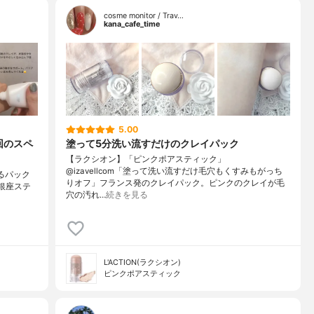
cosme monitor / Trav…
kana_cafe_time
5.00
回のスペ
塗って5分洗い流すだけのクレイパック
【ラクシオン】「ピンクポアスティック」
@izavellcom「塗って洗い流すだけ毛穴もくすみもがっち
てるパック
りオフ」フランス発のクレイパック。ピンクのクレイが毛
•✼銀座ステ
穴の汚れ…
続きを見る
L'ACTION(ラクシオン)
ピンクポアスティック