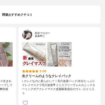
関連おすすめクチコミ
美容ブロガー
まみやこ
5.00
生クリームのようなクレイパック
ンス生まれ
\ クレイなのに柔らかい？！毛穴改善パック/⁡水分たっぷり
キープして
クレイマスクで毛穴改善⁡⁡💐イニスフリーヴォルカニックカ
爽快感
ーミングポアクレイマスク⁡⁡皮脂吸着成分のヴォ…
続きを見
る