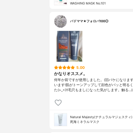
WASHING MASK No.101
バドママ★フォロバ100◎
5.00
かなりオススメ。
何年か前ですが使用しました。(旧パケになります
います!肌がトーンアップして顔色がパッと明る
た(>_<)!!毛穴もましになった気がします。触る…
Natural Majesty(ナチュラルマジェスティ)
死海ミネラルマスク