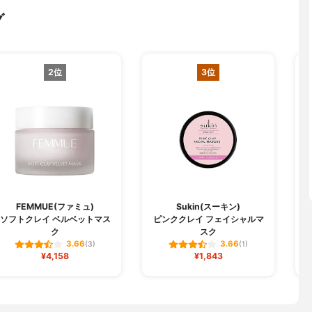
グ
2位
3位
FEMMUE(ファミュ)
Sukin(スーキン)
ソフトクレイ ベルベットマス
ピンククレイ フェイシャルマ
ク
スク
3.66
3.66
(3)
(1)
¥4,158
¥1,843