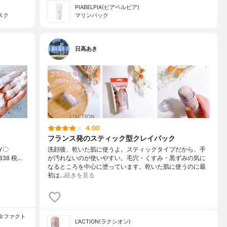
PIABELPIA(ピアベルピア)
スク
マリンパック
日高あき
4.00
フランス発のスティック型クレイパック
RY〇
洗顔後、乾いた肌に使うよ。スティックタイプだから、手
838 税…
が汚れないのが使いやすい。毛穴・くすみ・黒ずみの気に
なるところを中心に塗っています。乾いた肌に使うのに最
初は…
続きを見る
レスタファクト
L'ACTION(ラクシオン)