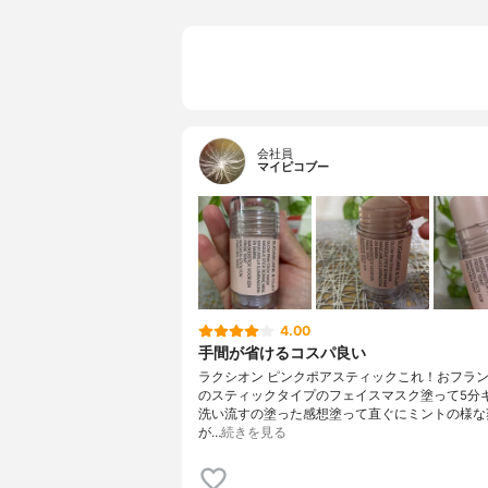
会社員
マイピコブー
4.00
手間が省けるコスパ良い
ラクシオン ピンクポアスティックこれ！おフラ
のスティックタイプのフェイスマスク塗って5分
洗い流すの塗った感想塗って直ぐにミントの様な
が…
続きを見る