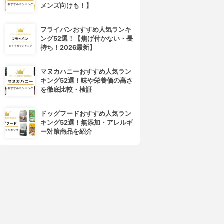
メンズ向けも！】
フライパンおすすめ人気ランキ
ング52選！【焦げ付かない・長
持ち！2026最新】
4位
5位
マヌカハニーおすすめ人気ラン
キング52選！味や栄養価の高さ
を徹底比較・検証
ドッグフードおすすめ人気ラン
キング52選！無添加・アレルギ
ー対策商品を紹介
MATERRA 81(マテラハチイ
THREE(スリー)
チ)
ピュリファイング クレイマス
クレイパック
ク
3.16
(2)
3.15
¥3,399
¥4,390