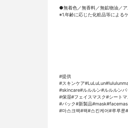
●無着色／無香料／無鉱物油／ア
※1.年齢に応じた化粧品等による
#提供
#スキンケア#LuLuLun#lululunma
#skincare#ルルルン#ルルルン
#保湿#フェイスマスク#シートマ
#パック#新製品#mask#facemas
#마스크팩#팩#스킨케어#루루룬