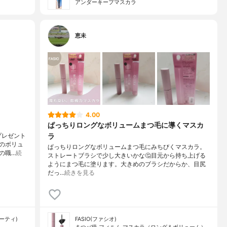
アンダーキープマスカラ
恵未
4.00
ぱっちりロングなボリュームまつ毛に導くマスカ
ラ
プレゼント
のボリュ
ぱっちりロングなボリュームまつ毛にみちびくマスカラ。
の職…
続
ストレートブラシで少し大きいかな🤔目元から持ち上げる
ようにまつ毛に塗ります。大きめのブラシだからか、目尻
だっ…
続きを見る
ューティ)
FASIO(ファシオ)