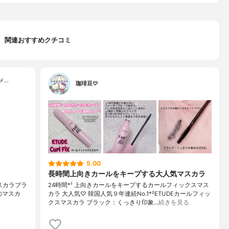
関連おすすめクチコミ
メ…
珈琲豆♡
5.00
長時間上向きカールをキープする大人気マスカラ
スマスカラブラ
24時間*¹ 上向きカールをキープするカールフィックスマス
ードのマスカ
カラ 大人気♡ 韓国人気９年連続No.1*²ETUDEカールフィッ
クスマスカラ ブラック：くっきり印象…
続きを見る