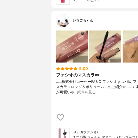
マグニフィセント
いちごちゃん
5.00
ファシオのマスカラ👀
……⁡⁡株式会社コーセー⁡⁡FASIO ファシオ⁡⁡まつパ級
スカラ⁡⁡（ロング＆ボリューム）⁡⁡のご紹介🩷️⁡⁡……⁡
が可愛い🩷️⁡⁡…
続きを見る
FASIO(ファシオ)
まつパ級 フィルム マスカラ（ロング＆ボ