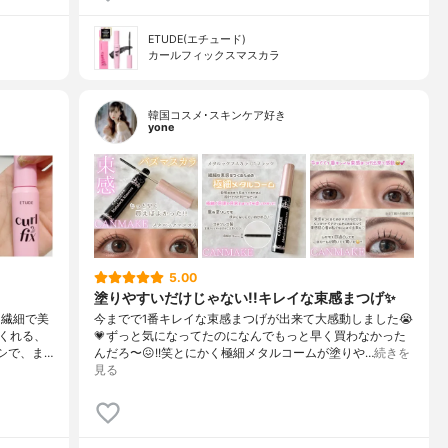
ETUDE(エチュード)
カールフィックスマスカラ
韓国コスメ･スキンケア好き
yone
5.00
塗りやすいだけじゃない!!キレイな束感まつげ✨️
ク繊細で美
今までで1番キレイな束感まつげが出来て大感動しました😭
くれる、
💗⁡ずっと気になってたのになんでもっと早く買わなかった
シで、ま…
んだろ〜😖!!笑⁡⁡とにかく極細メタルコームが塗りや…
続きを
見る