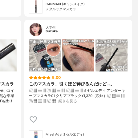
CANMAKE(キャンメイク)
メタルックマスカラ
大学生
Suzuka
5.00
マスカラ
このマスカラ、引くほど伸びるんだけど…。
極小コイ
▧ ▦ ▤ ▥ ▧ ▦ ▤ ▥ ▧ ▦ ▤ ▥ミゼルエディ アンダーキ
然な束感
ープマスカラ01 クリアブラック¥1,320（税込）▧ ▦ ▤ ▥
げも塗り
▧ ▦ ▤ ▥ ▧ ▦…
続きを見る
Misel Ady(ミゼルエディ)