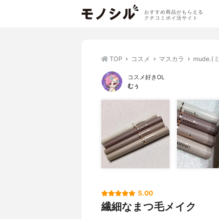
おすすめ商品がもらえる
クチコミポイ活サイト
TOP
コスメ
マスカラ
mude
コスメ好きOL
むぅ
5.00
繊細なまつ毛メイク