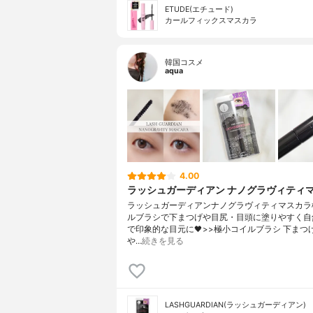
ETUDE(エチュード)
カールフィックスマスカラ
韓国コスメ
aqua
4.00
ラッシュガーディアン ナノグラヴィティ
ラッシュガーディアンナノグラヴィティマスカラ
ルブラシで下まつげや目尻・目頭に塗りやすく自
で印象的な目元に🖤>>極小コイルブラシ 下まつ
や…
続きを見る
LASHGUARDIAN(ラッシュガーディアン)