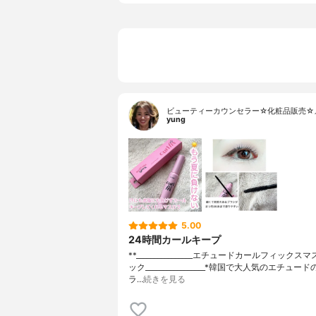
ビューティーカウンセラー☆化粧品販売☆
yung
5.00
24時間カールキープ
**⁡________________⁡エチュード⁡カールフィック
ック⁡_________________⁡⁡*韓国で大人気のエチュ
ラ…
続きを見る