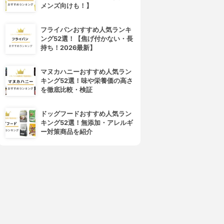
メンズ向けも！】
4位
5位
フライパンおすすめ人気ランキ
ング52選！【焦げ付かない・長
持ち！2026最新】
マヌカハニーおすすめ人気ラン
キング52選！味や栄養価の高さ
を徹底比較・検証
AYBELLINE NEW YORK(メ
dejavu(デジャヴュ)
ドッグフードおすすめ人気ラン
イベリン ニューヨーク)
ラッシュノックアウト エクス
キング52選！無添加・アレルギ
ボリューム エクスプレス ハイ
トラボリューム
ー対策商品を紹介
パーカール ウォータープルー
3.91
(27)
フ R
¥1,493
3.91
(33)
¥680