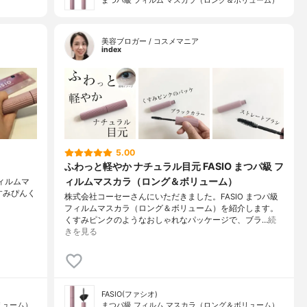
まつパ級 フィルム マスカラ（ロング＆ボリューム）
美容ブロガー / コスメマニア
index
5.00
ふわっと軽やか ナチュラル目元 FASIO まつパ級 フ
ィルムマスカラ（ロング＆ボリューム）
 フィルムマ
⁡くすみぴんく
株式会社コーセーさんにいただきました。FASIO まつパ級
フィルムマスカラ（ロング＆ボリューム）を紹介します。
くすみピンクのようなおしゃれなパッケージで、ブラ…
続
きを見る
FASIO(ファシオ)
リューム）
まつパ級 フィルム マスカラ（ロング＆ボリューム）