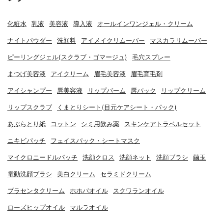
化粧水
乳液
美容液
導入液
オールインワンジェル・クリーム
ナイトパウダー
洗顔料
アイメイクリムーバー
マスカラリムーバー
ピーリングジェル(スクラブ・ゴマージュ)
毛穴スプレー
まつげ美容液
アイクリーム
眉毛美容液
眉毛育毛剤
アイシャンプー
唇美容液
リップバーム
唇パック
リップクリーム
リップスクラブ
くまとりシート(目元ケアシート・パック)
あぶらとり紙
コットン
シミ用飲み薬
スキンケアトラベルセット
ニキビパッチ
フェイスパック・シートマスク
マイクロニードルパッチ
洗顔クロス
洗顔ネット
洗顔ブラシ
繭玉
電動洗顔ブラシ
美白クリーム
セラミドクリーム
プラセンタクリーム
ホホバオイル
スクワランオイル
ローズヒップオイル
マルラオイル