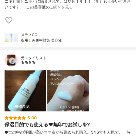
ニキビ跡とニキビに悩まされて、はや何十年！！（笑）もう長い付き合
いです?！！この美容液の…
続きを見る
メラノCC
薬用しみ集中対策 美容液
元スタイリスト
もちきち
5.00
保湿目的でも使える♥️無印でお試しを?
●世の中の評価が高いママ友から薦められ購入。SNSでも人気で、一時