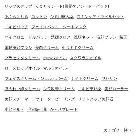
リップスクラブ
くまとりシート(目元ケアシート・パック)
あぶらとり紙
コットン
シミ用飲み薬
スキンケアトラベルセット
ニキビパッチ
フェイスパック・シートマスク
マイクロニードルパッチ
洗顔クロス
洗顔ネット
洗顔ブラシ
繭玉
電動洗顔ブラシ
美白クリーム
セラミドクリーム
プラセンタクリーム
ホホバオイル
スクワランオイル
ローズヒップオイル
マルラオイル
フェイスクリーム・ジェル・バーム
ナイトクリーム
ワセリン
ほうれい線クリーム
シワ改善クリーム
ニキビ塗り薬
美顔ローラー
美顔スチーマー
ウォーターピーリング
リフトアップ美顔器
小顔ベルト
毛穴吸引器
かっさプレート
カテゴリ一覧へ