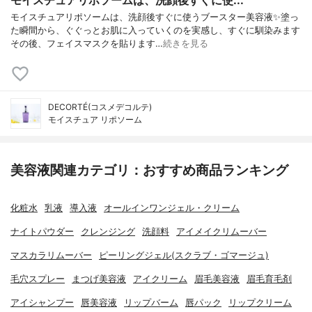
モイスチュアリポソームは、洗顔後すぐに使...
モイスチュアリポソームは、洗顔後すぐに使うブースター美容液✨塗っ
た瞬間から、ぐぐっとお肌に入っていくのを実感し、すぐに馴染みます
その後、フェイスマスクを貼ります…
続きを見る
DECORTÉ(コスメデコルテ)
モイスチュア リポソーム
美容液関連カテゴリ：おすすめ商品ランキング
化粧水
乳液
導入液
オールインワンジェル・クリーム
ナイトパウダー
クレンジング
洗顔料
アイメイクリムーバー
マスカラリムーバー
ピーリングジェル(スクラブ・ゴマージュ)
毛穴スプレー
まつげ美容液
アイクリーム
眉毛美容液
眉毛育毛剤
アイシャンプー
唇美容液
リップバーム
唇パック
リップクリーム