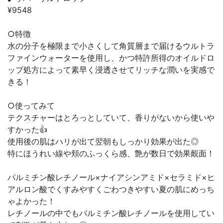
¥9548
○特徴
水の分子を極限まで小さくして角質層まで届けるウルトラ
ファインウォーターを使用し、かつ特許所得のオイルドロ
ップ処方によって素早く浸透させてリッチな潤いを実感で
きる！
○使ってみて
テクスチャーはとろっとしていて、香りがないから使いや
すかった👍
使用後の肌はハリが出て翌朝もしっかり効果が出た◎
特にほうれい線や頬のふっくら感、艶が数日で効果覿面！
パルミチン酸レチノール×ナイアシンアミド×セラミド×ヒ
アルロン酸でくすみやすくごわつきやすい夏の肌にめっち
ゃよかった！
レチノールの中でもパルミチン酸レチノールを使用してい