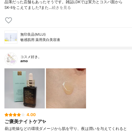
品薄だった店舗もあったそうです。雑誌LDKでは実力とコスパ面から
SK-IIをこえてました?また…
続きを見る
無印良品(MUJI)
敏感肌用 薬用美白美容液
コスメ好き。
amo
4.00
ご褒美ナイトケア✨
昼は乾燥などの環境ダメージから肌を守り、夜は潤いを与えてくれると