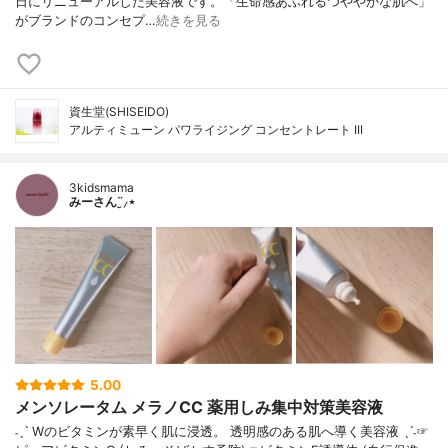
日にリニューアルした美容液です。「生命感あふれるつややかな肌へ」
がブランドのコンセプ…
続きを見る
資生堂(SHISEIDO)
アルティミューン パワライジング コンセントレート III
3kidsmama
みーさん¨̮⸝⋆
5.00
メンソレータム メラノCC 薬用しみ集中対策美容液
˗ˏˋ Wのビタミンが素早く肌に浸透。 透明感のある肌へ導く美容液 ˎˊ˗☞