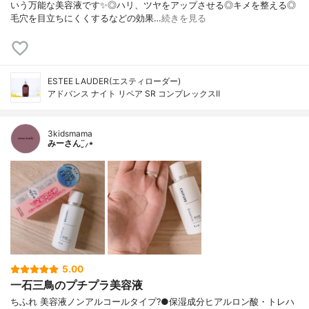
いう万能な美容液です✨◎ハリ、ツヤをアップさせる◎キメを整える◎
毛穴を目立ちにくくするなどの効果…
続きを見る
ESTEE LAUDER(エスティローダー)
アドバンス ナイト リペア SR コンプレックスⅡ
3kidsmama
みーさん¨̮⸝⋆
5.00
一石三鳥のプチプラ美容液
ちふれ 美容液ノンアルコールタイプ?●保湿成分ヒアルロン酸・トレハ