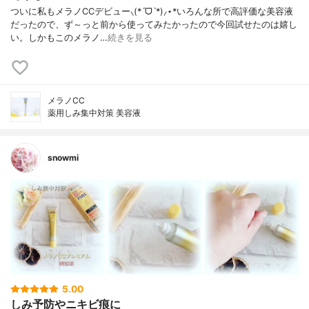
ついに私もメラノCCデビュー⸜(*ˊᗜˋ*)⸝⋆*いろんな所で高評価な美容液
だったので、ず～っと前から使ってみたかったので今回試せたのは嬉し
い。しかもこのメラノ…
続きを見る
メラノCC
薬用しみ集中対策 美容液
snowmi
5.00
しみ予防やニキビ痕に