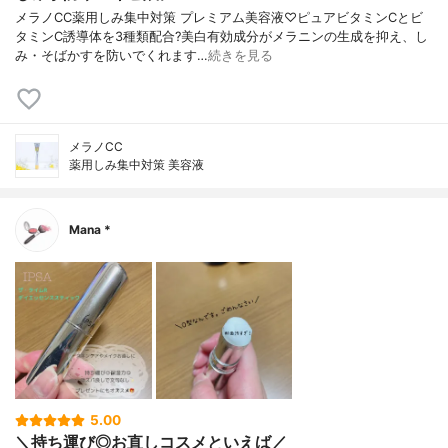
メラノCC薬用しみ集中対策 プレミアム美容液♡ピュアビタミンCとビ
タミンC誘導体を3種類配合?美白有効成分がメラニンの生成を抑え、し
み・そばかすを防いでくれます…
続きを見る
メラノCC
薬用しみ集中対策 美容液
Mana *
5.00
＼持ち運び◎お直しコスメといえば／