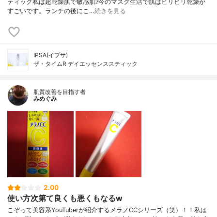
ティック私は超乾燥肌で敏感肌?今のマスク生活で肌はヒリヒリ乾燥が
すごいです。ランチの後にこ…
続きを見る
IPSA(イプサ)
ザ・タイムR デイエッセンススティック
肌質改善を目指す者
みめぐみ
2.00
使い方次第て良くも悪くもなるw
こぞって美容系YouTuberが紹介するメラノCCシリーズ（笑）！！私は