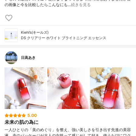
の画像と今を比較したらこんなにも…
続きを見る
Kiehl’s(キールズ)
DS クリアリー ホワイト ブライトニング エッセンス
日高あき
5.00
未来の肌の為に
一人ひとりの「美のめぐり」を整え、強い美しさを引き出す先進の美容
液。赤のパッケージが大人の女性って感じがして好き。使うたびにワク