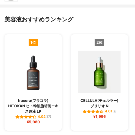
美容液おすすめランキング
1位
2位
fracora(フラコラ)
CELLULA(チェルラー)
HITOKAN ヒト幹細胞培養エキ
ブリリオ N
ス原液 LP
4.01
(9)
¥1,996
4.02
(17)
¥5,980