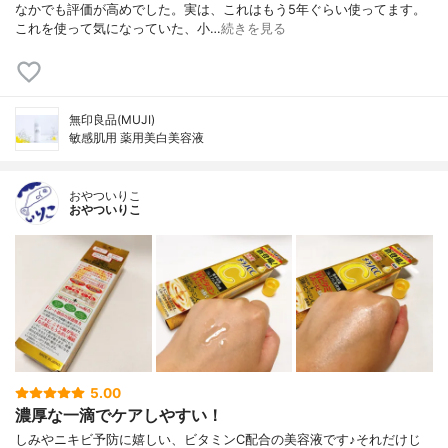
なかでも評価が高めでした。実は、これはもう5年ぐらい使ってます。
これを使って気になっていた、小…
続きを見る
無印良品(MUJI)
敏感肌用 薬用美白美容液
おやついりこ
おやついりこ
5.00
濃厚な一滴でケアしやすい！
しみやニキビ予防に嬉しい、ビタミンC配合の美容液です♪それだけじ