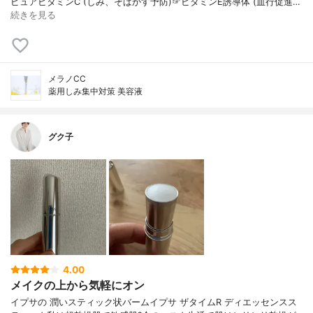
ピュアビタミンC (しみ、そばかす予防)☞ビタミンE誘導体 (血行促進…
続きを見る
メラノCC
薬用しみ集中対策 美容液
グク子
4.00
メイクの上から気軽にオン
イプサの 潤いスティック状バームイプサ ザタイムR ディエッセンスス