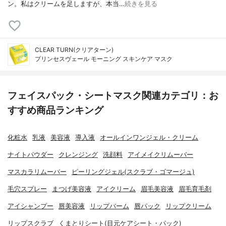
ン。私はクリームを足しますが、本当…
続きを見る
CLEAR TURN(クリアターン)
プリンセスヴェール モーニング スキンケア マスク
フェイスパック・シートマスク関連カテゴリ：お
すすめ商品ランキング
化粧水
乳液
美容液
導入液
オールインワンジェル・クリーム
ナイトパウダー
クレンジング
洗顔料
アイメイクリムーバー
マスカラリムーバー
ピーリングジェル(スクラブ・ゴマージュ)
毛穴スプレー
まつげ美容液
アイクリーム
眉毛美容液
眉毛育毛剤
アイシャンプー
唇美容液
リップバーム
唇パック
リップクリーム
リップスクラブ
くまとりシート(目元ケアシート・パック)