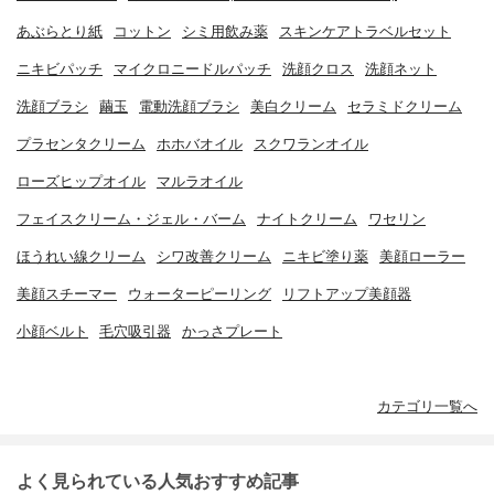
あぶらとり紙
コットン
シミ用飲み薬
スキンケアトラベルセット
ニキビパッチ
マイクロニードルパッチ
洗顔クロス
洗顔ネット
洗顔ブラシ
繭玉
電動洗顔ブラシ
美白クリーム
セラミドクリーム
プラセンタクリーム
ホホバオイル
スクワランオイル
ローズヒップオイル
マルラオイル
フェイスクリーム・ジェル・バーム
ナイトクリーム
ワセリン
ほうれい線クリーム
シワ改善クリーム
ニキビ塗り薬
美顔ローラー
美顔スチーマー
ウォーターピーリング
リフトアップ美顔器
小顔ベルト
毛穴吸引器
かっさプレート
カテゴリ一覧へ
よく見られている人気おすすめ記事