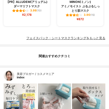
【PR】ALLUDEM(アリュデム)
MINON(ミノン)
ダーマリフトマスク
アミノモイスト ぷるぷるしっ
とり肌マスク
3.98
(10)
¥2,178
3.90
(15)
¥872
フェイスパック・シートマスクランキングをもっと見る
関連おすすめクチコミ
美容ブロガー / コスメマニア
index