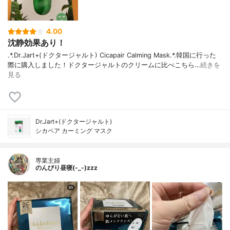
4.00
沈静効果あり！
.*.Dr.Jart+(ドクタージャルト) Cicapair Calming Mask.*.韓国に行った
際に購入しました！ドクタージャルトのクリームに比べこちら…
続きを
見る
Dr.Jart+(ドクタージャルト)
シカペア カーミング マスク
専業主婦
のんびり昼寝(-_-)zzz