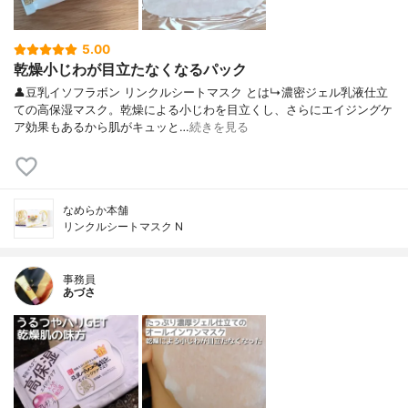
5.00
乾燥小じわが目立たなくなるパック
👤豆乳イソフラボン リンクルシートマスク とは↳濃密ジェル乳液仕立
ての高保湿マスク。乾燥による小じわを目立くし、さらにエイジングケ
ア効果もあるから肌がキュッと…
続きを見る
なめらか本舗
リンクルシートマスク N
事務員
あづさ