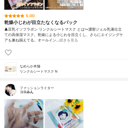
5.00
乾燥小じわが目立たなくなるパック
👤豆乳イソフラボン リンクルシートマスク とは↳濃密ジェル乳液仕立
ての高保湿マスク。乾燥による小じわを目立くし、さらにエイジングケ
アも兼ね揃えてる。オールイン…
続きを見る
なめらか本舗
リンクルシートマスク N
ファッションライター
コロみん