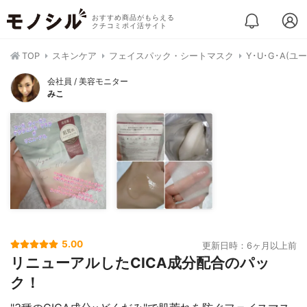
おすすめ商品がもらえる
クチコミポイ活サイト
TOP
スキンケア
フェイスパック・シートマスク
Y･U･G･A(
会社員 / 美容モニター
みこ
5.00
更新日時：6ヶ月以上前
リニューアルしたCICA成分配合のパッ
ク！