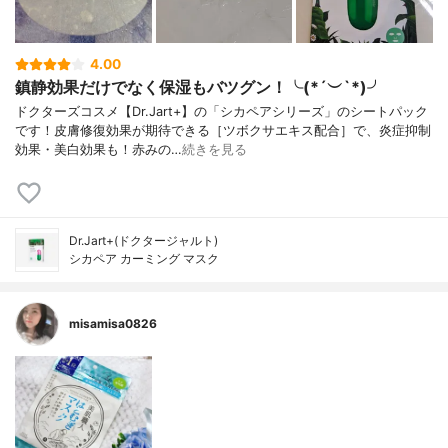
4.00
鎮静効果だけでなく保湿もバツグン！╰(*´︶`*)╯
ドクターズコスメ【Dr.Jart+】の「シカペアシリーズ」のシートパック
です！皮膚修復効果が期待できる［ツボクサエキス配合］で、炎症抑制
効果・美白効果も！赤みの…
続きを見る
Dr.Jart+(ドクタージャルト)
シカペア カーミング マスク
misamisa0826