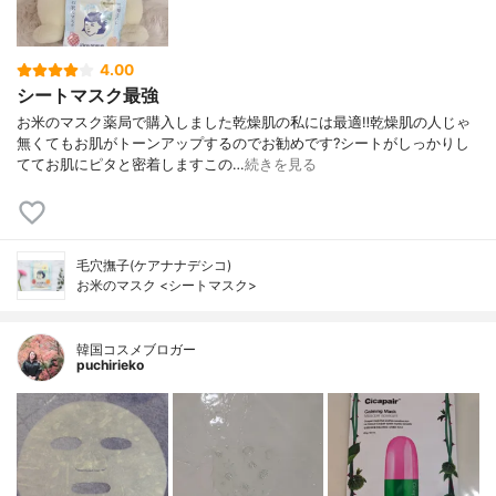
4.00
シートマスク最強
お米のマスク薬局で購入しました乾燥肌の私には最適‼️乾燥肌の人じゃ
無くてもお肌がトーンアップするのでお勧めです?シートがしっかりし
ててお肌にピタと密着しますこの…
続きを見る
毛穴撫子(ケアナナデシコ)
お米のマスク <シートマスク>
韓国コスメブロガー
puchirieko