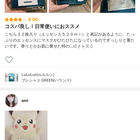
4.00
コスパ良し！日常使いにおススメ
こちら３２枚入り（エッセンス５２０ｍｌ）と表記があるように、たっ
ぷりのエッセンスにマスクがひたひたになっているのでずっしりと重た
いです。香りとかお肌に乗せた時の…
続きを見る
LuLuLun(ルルルン)
プレシャス GREEN(バランス)
emi