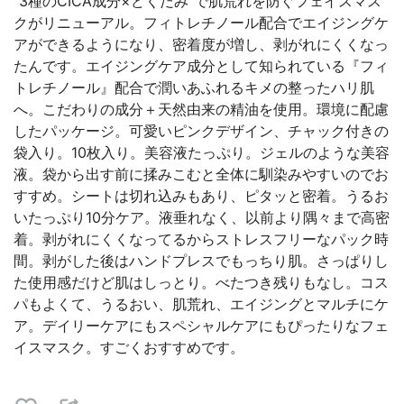
"3種のCICA成分×どくだみ"で肌荒れを防ぐフェイスマス
クがリニューアル。フィトレチノール配合でエイジングケ
アができるようになり、密着度が増し、剥がれにくくなっ
たんです。エイジングケア成分として知られている『フィ
トレチノール』配合で潤いあふれるキメの整ったハリ肌
へ。こだわりの成分＋天然由来の精油を使用。環境に配慮
したパッケージ。可愛いピンクデザイン、チャック付きの
袋入り。10枚入り。美容液たっぷり。ジェルのような美容
液。袋から出す前に揉みこむと全体に馴染みやすいのでお
すすめ。シートは切れ込みもあり、ピタッと密着。うるお
いたっぷり10分ケア。液垂れなく、以前より隅々まで高密
着。剥がれにくくなってるからストレスフリーなパック時
間。剥がした後はハンドプレスでもっちり肌。さっぱりし
た使用感だけど肌はしっとり。べたつき残りもなし。コス
パもよくて、うるおい、肌荒れ、エイジングとマルチにケ
ア。デイリーケアにもスペシャルケアにもぴったりなフェ
イスマスク。すごくおすすめです。