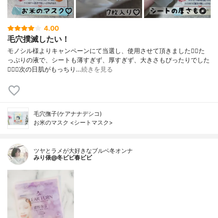
4.00
毛穴撲滅したい！
モノシル様よりキャンペーンにて当選し、使用させて頂きました🙇‍♀️た
っぷりの液で、シートも薄すぎず、厚すぎず、大きさもぴったりでした
🙆🏻‍♀️次の日肌がもっちり…
続きを見る
毛穴撫子(ケアナナデシコ)
お米のマスク <シートマスク>
ツヤとラメが大好きなブルベ冬オンナ
みり俵@冬ビビ春ビビ