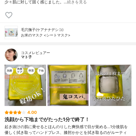
少々肌に対して固く感じました。…
続きを見る
毛穴撫子(ケアナナデシコ)
お米のマスク <シートマスク>
コスメレビュアー
マト子
4.00
洗顔から下地までがたった1分で終了！
起き抜けの肌に乗せるとほんのりした爽快感で目が覚める…1分後肌を
優しく拭き取ってハンドプレス、膝肘かかとを拭き取るのがルーティ