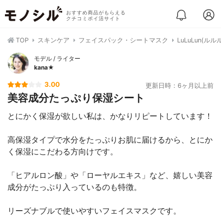
おすすめ商品がもらえる
クチコミポイ活サイト
TOP
スキンケア
フェイスパック・シートマスク
LuLuLun(ル
モデル / ライター
kana★
3.00
更新日時：6ヶ月以上前
美容成分たっぷり保湿シート
とにかく保湿が欲しい私は、かなりリピートしています！
高保湿タイプで水分をたっぷりお肌に届けるから、とにか
く保湿にこだわる方向けです。
「ヒアルロン酸」や「ローヤルエキス」など、嬉しい美容
成分がたっぷり入っているのも特徴。
リーズナブルで使いやすいフェイスマスクです。