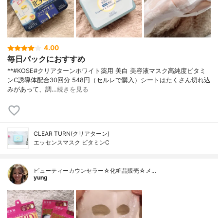
4.00
毎日パックにおすすめ
**#KOSE#クリアターンホワイト薬用 美白 美容液マスク高純度ビタミ
ンC誘導体配合⁡30回分 548円（セルレで購入）⁡シートはたくさん切れ込
みがあって、調…
続きを見る
CLEAR TURN(クリアターン)
エッセンスマスク ビタミンC
ビューティーカウンセラー☆化粧品販売☆メ…
yung