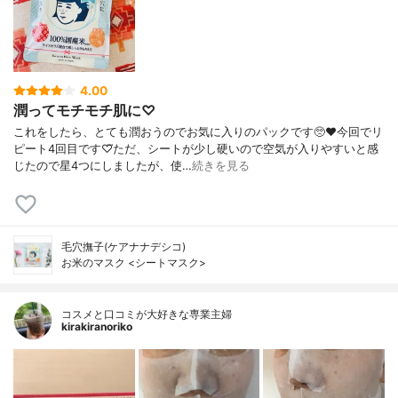
4.00
潤ってモチモチ肌に♡
これをしたら、とても潤おうのでお気に入りのパックです🥺❤今回でリ
ピート4回目です♡⃛ただ、シートが少し硬いので空気が入りやすいと感
じたので星4つにしましたが、使…
続きを見る
毛穴撫子(ケアナナデシコ)
お米のマスク <シートマスク>
コスメと口コミが大好きな専業主婦
kirakiranoriko