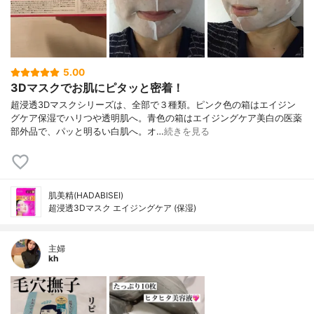
5.00
3Dマスクでお肌にピタッと密着！
超浸透3Dマスクシリーズは、全部で３種類。ピンク色の箱はエイジン
グケア保湿でハリつや透明肌へ。青色の箱はエイジングケア美白の医薬
部外品で、パッと明るい白肌へ。オ…
続きを見る
肌美精(HADABISEI)
超浸透3Dマスク エイジングケア (保湿)
主婦
kh