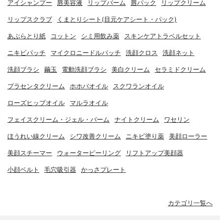
アイシャンプー
唇美容液
リップバーム
唇パック
リップクリーム
リップスクラブ
くまとりシート(目元ケアシート・パック)
あぶらとり紙
コットン
シミ用飲み薬
スキンケアトラベルセット
ニキビパッチ
マイクロニードルパッチ
洗顔クロス
洗顔ネット
洗顔ブラシ
繭玉
電動洗顔ブラシ
美白クリーム
セラミドクリーム
プラセンタクリーム
ホホバオイル
スクワランオイル
ローズヒップオイル
マルラオイル
フェイスクリーム・ジェル・バーム
ナイトクリーム
ワセリン
ほうれい線クリーム
シワ改善クリーム
ニキビ塗り薬
美顔ローラー
美顔スチーマー
ウォーターピーリング
リフトアップ美顔器
小顔ベルト
毛穴吸引器
かっさプレート
カテゴリ一覧へ