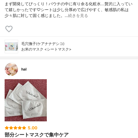
まず開発してびっくり！パウチの中に有り余る化粧水...贅沢に入ってい
て嬉しかったです♡シートは少し分厚めで広げやすく、敏感肌の私は
少々肌に対して固く感じました。…
続きを見る
毛穴撫子(ケアナナデシコ)
お米のマスク <シートマスク>
hal
5.00
部分シートマスクで集中ケア