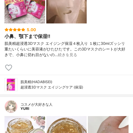
5.00
小鼻、顎下まで保湿‼︎
肌美精超浸透3Dマスク エイジング保湿４枚入り １枚に30mlズッシリ
重たいくらいに美容液がひたひたです。この3Dマスクのシートが大好
きで、小鼻に切れ目がないの…
続きを見る
肌美精(HADABISEI)
超浸透3Dマスク エイジングケア (保湿)
コスメが大好きな人
YURI