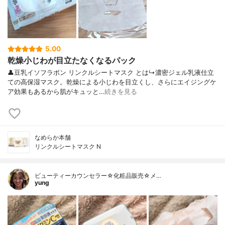
5.00
乾燥小じわが目立たなくなるパック
👤豆乳イソフラボン リンクルシートマスク とは↳濃密ジェル乳液仕立
ての高保湿マスク。乾燥による小じわを目立くし、さらにエイジングケ
ア効果もあるから肌がキュッと…
続きを見る
なめらか本舗
リンクルシートマスク N
ビューティーカウンセラー☆化粧品販売☆メ…
yung