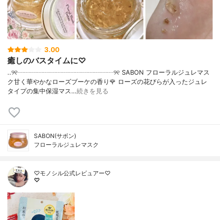
3.00
癒しのバスタイムに♡
..୨୧┈┈┈┈┈┈┈┈┈┈┈┈┈┈┈୨୧ SABON フローラルジュレマス
ク甘く華やかなローズブーケの香り🌹 ローズの花びらが入ったジュレ
タイプの集中保湿マス…
続きを見る
SABON(サボン)
フローラルジュレマスク
♡モノシル公式レビュアー♡
♡