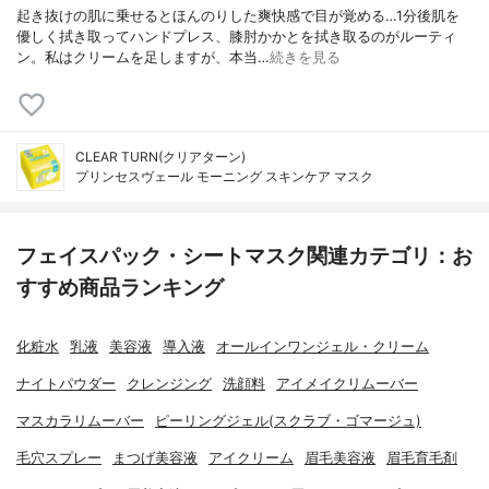
起き抜けの肌に乗せるとほんのりした爽快感で目が覚める…1分後肌を
優しく拭き取ってハンドプレス、膝肘かかとを拭き取るのがルーティ
ン。私はクリームを足しますが、本当…
続きを見る
CLEAR TURN(クリアターン)
プリンセスヴェール モーニング スキンケア マスク
フェイスパック・シートマスク関連カテゴリ：お
すすめ商品ランキング
化粧水
乳液
美容液
導入液
オールインワンジェル・クリーム
ナイトパウダー
クレンジング
洗顔料
アイメイクリムーバー
マスカラリムーバー
ピーリングジェル(スクラブ・ゴマージュ)
毛穴スプレー
まつげ美容液
アイクリーム
眉毛美容液
眉毛育毛剤