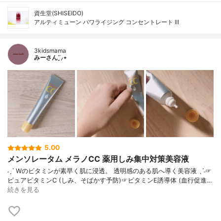
資生堂(SHISEIDO)
アルティミューン パワライジング コンセントレート III
3kidsmama
みーさん¨̮⸝⋆
5.00
メンソレータム メラノCC 薬用しみ集中対策美容液
˗ˏˋ Wのビタミンが素早く肌に浸透。 透明感のある肌へ導く美容液 ˎˊ˗☞
ピュアビタミンC (しみ、そばかす予防)☞ビタミンE誘導体 (血行促進…
続きを見る