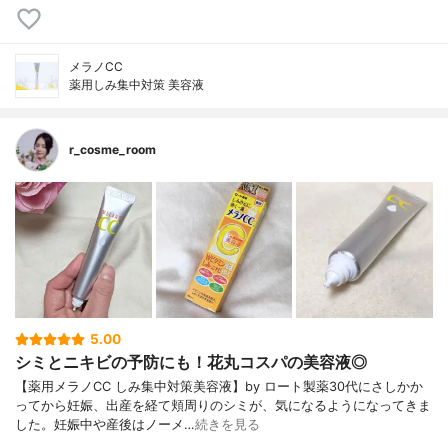
メラノCC
薬用しみ集中対策 美容液
r_cosme_room
5.00
シミとニキビの予防にも！花丸コスパの美容液◎
【薬用メラノCC しみ集中対策美容液】by ロート製薬30代にさしかか
ってから妊娠、出産を経て頬周りのシミが、気になるようになってきま
した。妊娠中や産後はノーメ…
続きを見る