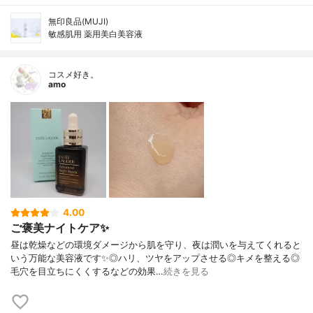
無印良品(MUJI)
敏感肌用 薬用美白美容液
コスメ好き。
amo
4.00
ご褒美ナイトケア✨
昼は乾燥などの環境ダメージから肌を守り、夜は潤いを与えてくれると
いう万能な美容液です✨◎ハリ、ツヤをアップさせる◎キメを整える◎
毛穴を目立ちにくくするなどの効果…
続きを見る