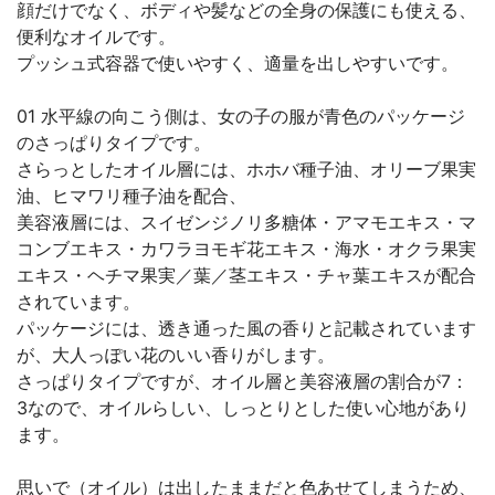
顔だけでなく、ボディや髪などの全身の保護にも使える、
便利なオイルです。
プッシュ式容器で使いやすく、適量を出しやすいです。
01 水平線の向こう側は、女の子の服が青色のパッケージ
のさっぱりタイプです。
さらっとしたオイル層には、ホホバ種子油、オリーブ果実
油、ヒマワリ種子油を配合、
美容液層には、スイゼンジノリ多糖体・アマモエキス・マ
コンブエキス・カワラヨモギ花エキス・海水・オクラ果実
エキス・ヘチマ果実／葉／茎エキス・チャ葉エキスが配合
されています。
パッケージには、透き通った風の香りと記載されています
が、大人っぽい花のいい香りがします。
さっぱりタイプですが、オイル層と美容液層の割合が7：
3なので、オイルらしい、しっとりとした使い心地があり
ます。
思いで（オイル）は出したままだと色あせてしまうため、