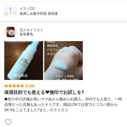
メラノCC
薬用しみ集中対策 美容液
元スタイリスト
もちきち
5.00
保湿目的でも使える♥️無印でお試しを?
●世の中の評価が高いママ友から薦められ購入。SNSでも人気で、一時
品薄だった店舗もあったそうです。雑誌LDKでは実力とコスパ面から
SK-IIをこえてました?また…
続きを見る