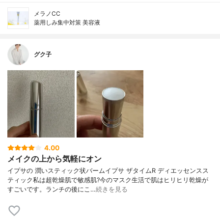
メラノCC
薬用しみ集中対策 美容液
グク子
4.00
メイクの上から気軽にオン
イプサの 潤いスティック状バームイプサ ザタイムR ディエッセンスス
ティック私は超乾燥肌で敏感肌?今のマスク生活で肌はヒリヒリ乾燥が
すごいです。ランチの後にこ…
続きを見る