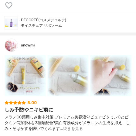
DECORTÉ(コスメデコルテ)
モイスチュア リポソーム
snowmi
5.00
しみ予防やニキビ痕に
メラノCC薬用しみ集中対策 プレミアム美容液♡ピュアビタミンCとビ
タミンC誘導体を3種類配合?美白有効成分がメラニンの生成を抑え、し
み・そばかすを防いでくれます…
続きを見る