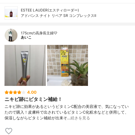
ESTEE LAUDER(エスティローダー)
アドバンス ナイト リペア SR コンプレックスⅡ
175cmの高身長主婦♡
あいこ
4.00
ニキビ跡にビタミン補給！
ニキビ跡に効果があるというビタミンC配合の美容液で、気になってい
たので購入！皮膚科で出されているビタミンC化粧水などと併用して、
保湿しながらビタミン補給が出来そ…
続きを見る