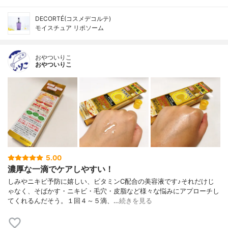
DECORTÉ(コスメデコルテ)
モイスチュア リポソーム
おやついりこ
おやついりこ
5.00
濃厚な一滴でケアしやすい！
しみやニキビ予防に嬉しい、ビタミンC配合の美容液です♪それだけじ
ゃなく、そばかす・ニキビ・毛穴・皮脂など様々な悩みにアプローチし
てくれるんだそう。１回４～５滴、…
続きを見る