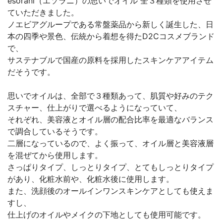
esorani（エソラニ）の思いでオイル 全３種類を使用させ
ていただきました。
ノエビアグループである常盤薬品から新しく誕生した、日
本の四季や景色、伝統から着想を得たD2Cコスメブランド
で、
サステナブルで国産の原料を採用したスキンケアアイテム
だそうです。
思いでオイルは、全部で３種類あって、肌質や好みのテク
スチャー、仕上がりで選べるようになっていて、
それぞれ、美容液とオイル層の配合比率を最適なバランス
で調合しているそうです。
二層になっているので、よく振って、オイル層と美容液層
を混ぜてから使用します。
さっぱりタイプ、しっとりタイプ、とてもしっとりタイプ
があり、化粧水前や、化粧水後に使用します。
また、洗顔後のオールインワンスキンケアとしても使えま
すし、
仕上げのオイルやメイクの下地としても使用可能です。