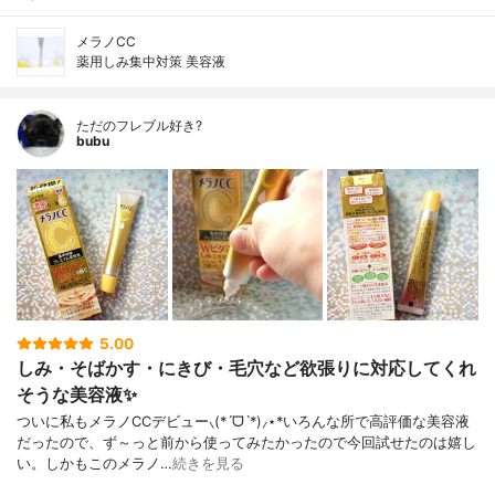
メラノCC
薬用しみ集中対策 美容液
ただのフレブル好き?
bubu
5.00
しみ・そばかす・にきび・毛穴など欲張りに対応してくれ
そうな美容液✨
ついに私もメラノCCデビュー⸜(*ˊᗜˋ*)⸝⋆*いろんな所で高評価な美容液
だったので、ず～っと前から使ってみたかったので今回試せたのは嬉し
い。しかもこのメラノ…
続きを見る