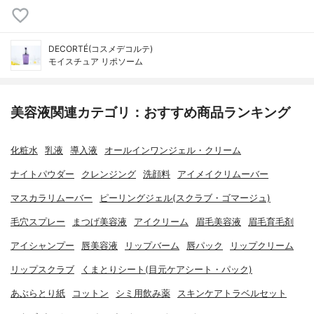
DECORTÉ(コスメデコルテ)
モイスチュア リポソーム
美容液関連カテゴリ：おすすめ商品ランキング
化粧水
乳液
導入液
オールインワンジェル・クリーム
ナイトパウダー
クレンジング
洗顔料
アイメイクリムーバー
マスカラリムーバー
ピーリングジェル(スクラブ・ゴマージュ)
毛穴スプレー
まつげ美容液
アイクリーム
眉毛美容液
眉毛育毛剤
アイシャンプー
唇美容液
リップバーム
唇パック
リップクリーム
リップスクラブ
くまとりシート(目元ケアシート・パック)
あぶらとり紙
コットン
シミ用飲み薬
スキンケアトラベルセット