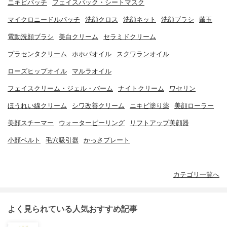
ニキビパッチ
フェイスパック・シートマスク
マイクロニードルパッチ
洗顔クロス
洗顔ネット
洗顔ブラシ
繭玉
電動洗顔ブラシ
美白クリーム
セラミドクリーム
プラセンタクリーム
ホホバオイル
スクワランオイル
ローズヒップオイル
マルラオイル
フェイスクリーム・ジェル・バーム
ナイトクリーム
ワセリン
ほうれい線クリーム
シワ改善クリーム
ニキビ塗り薬
美顔ローラー
美顔スチーマー
ウォーターピーリング
リフトアップ美顔器
小顔ベルト
毛穴吸引器
かっさプレート
カテゴリ一覧へ
よく見られている人気おすすめ記事