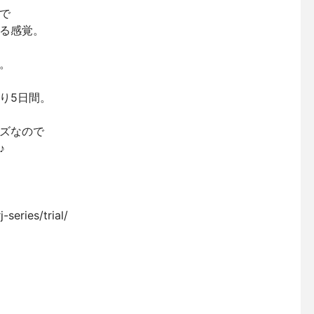
で
る感覚。
。
り5日間。
ズなので
♪
series/trial/