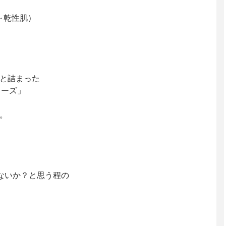
～乾性肌）
と詰まった
リーズ」
。
ないか？と思う程の
】