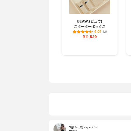
BEAW.(ビュウ)
スターターボックス
4.01
(12)
¥11,529
3歳＆0歳boy×OL🤍
coala