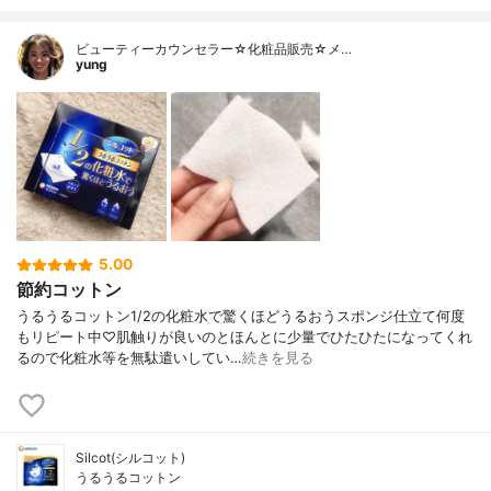
ビューティーカウンセラー☆化粧品販売☆メ…
yung
5.00
節約コットン
うるうるコットン1/2の化粧水で驚くほどうるおうスポンジ仕立て何度
もリピート中♡肌触りが良いのとほんとに少量でひたひたになってくれ
るので化粧水等を無駄遣いしてい…
続きを見る
Silcot(シルコット)
うるうるコットン