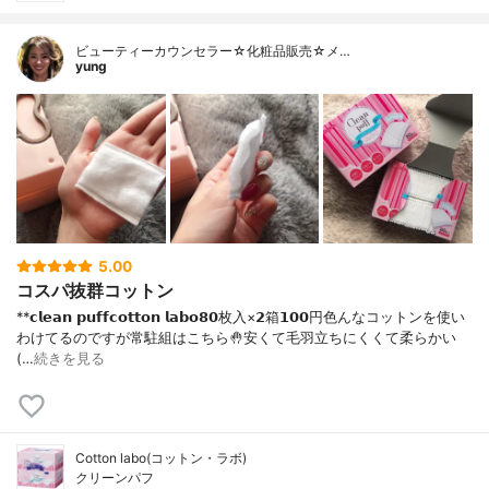
ビューティーカウンセラー☆化粧品販売☆メ…
yung
5.00
コスパ抜群コットン
**𝗰𝗹𝗲𝗮𝗻 𝗽𝘂𝗳𝗳𝗰𝗼𝘁𝘁𝗼𝗻 𝗹𝗮𝗯𝗼⁡𝟴𝟬枚入×𝟮箱𝟭𝟬𝟬円⁡⁡色んなコットンを使い
わけてるのですが常駐組はこちら🤚⁡安くて毛羽立ちにくくて柔らかい
(…
続きを見る
Cotton labo(コットン・ラボ)
クリーンパフ