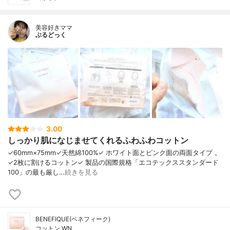
美容好きママ
ぶるどっく
3.00
しっかり肌になじませてくれるふわふわコットン
✓60mm×75mm✓天然綿100%✓ ホワイト面とピンク面の両面タイプ 。
✓2枚に割けるコットン✓ 製品の国際規格「エコテックススタンダード
100」の最も厳し…
続きを見る
BENEFIQUE(ベネフィーク)
コットン WN