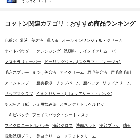
うるうるコットン
コットン関連カテゴリ：おすすめ商品ランキング
化粧水
乳液
美容液
導入液
オールインワンジェル・クリーム
ナイトパウダー
クレンジング
洗顔料
アイメイクリムーバー
マスカラリムーバー
ピーリングジェル(スクラブ・ゴマージュ)
毛穴スプレー
まつげ美容液
アイクリーム
眉毛美容液
眉毛育毛剤
アイシャンプー
唇美容液
リップバーム
唇パック
リップクリーム
リップスクラブ
くまとりシート(目元ケアシート・パック)
あぶらとり紙
シミ用飲み薬
スキンケアトラベルセット
ニキビパッチ
フェイスパック・シートマスク
マイクロニードルパッチ
洗顔クロス
洗顔ネット
洗顔ブラシ
繭玉
電動洗顔ブラシ
美白クリーム
セラミドクリーム