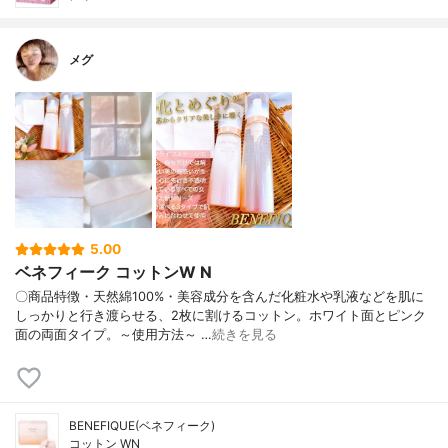
メグ
5.00
ベネフィーク コットンW N
〇商品特徴・天然綿100%・美容成分を含んだ化粧水や乳液などを肌に
しっかりと行き渡らせる、2枚に割けるコットン。ホワイト面とピンク
面の両面タイプ。～使用方法～ …
続きを見る
BENEFIQUE(ベネフィーク)
コットン WN