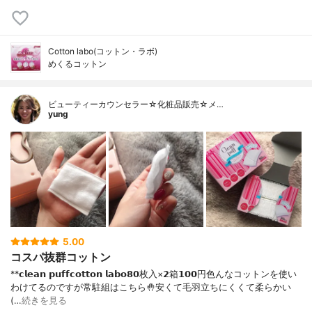
Cotton labo(コットン・ラボ)
めくるコットン
ビューティーカウンセラー☆化粧品販売☆メ…
yung
5.00
コスパ抜群コットン
**𝗰𝗹𝗲𝗮𝗻 𝗽𝘂𝗳𝗳𝗰𝗼𝘁𝘁𝗼𝗻 𝗹𝗮𝗯𝗼⁡𝟴𝟬枚入×𝟮箱𝟭𝟬𝟬円⁡⁡色んなコットンを使い
わけてるのですが常駐組はこちら🤚⁡安くて毛羽立ちにくくて柔らかい
(…
続きを見る