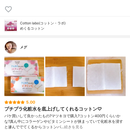
Cotton labo(コットン・ラボ)
めくるコットン
メグ
5.00
プチプラ化粧水を底上げしてくれるコットン♡
パケ買いして良かったもの?マツキヨで購入?コットン400円くらいか
な?真ん中にコラーゲンやビタミンシートが挟まっていて化粧水を浸す
と滲んででてくるからコットンパ…
続きを見る