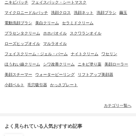
ニキビパッチ
フェイスパック・シートマスク
マイクロニードルパッチ
洗顔クロス
洗顔ネット
洗顔ブラシ
繭玉
電動洗顔ブラシ
美白クリーム
セラミドクリーム
プラセンタクリーム
ホホバオイル
スクワランオイル
ローズヒップオイル
マルラオイル
フェイスクリーム・ジェル・バーム
ナイトクリーム
ワセリン
ほうれい線クリーム
シワ改善クリーム
ニキビ塗り薬
美顔ローラー
美顔スチーマー
ウォーターピーリング
リフトアップ美顔器
小顔ベルト
毛穴吸引器
かっさプレート
カテゴリ一覧へ
よく見られている人気おすすめ記事