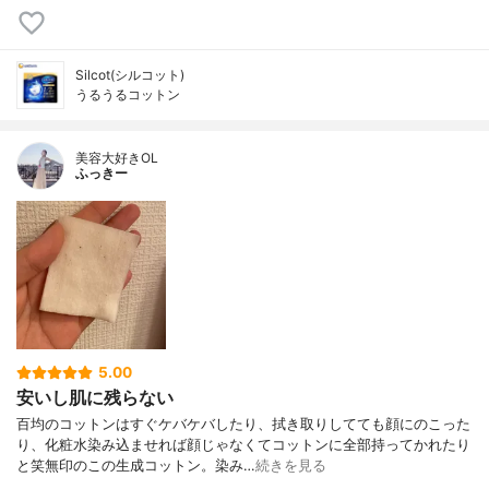
Silcot(シルコット)
うるうるコットン
美容大好きOL
ふっきー
5.00
安いし肌に残らない
百均のコットンはすぐケバケバしたり、拭き取りしてても顔にのこった
り、化粧水染み込ませれば顔じゃなくてコットンに全部持ってかれたり
と笑無印のこの生成コットン。染み…
続きを見る