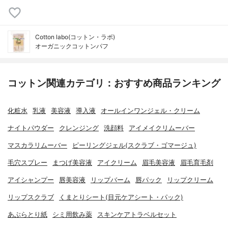
Cotton labo(コットン・ラボ)
オーガニックコットンパフ
コットン関連カテゴリ：おすすめ商品ランキング
化粧水
乳液
美容液
導入液
オールインワンジェル・クリーム
ナイトパウダー
クレンジング
洗顔料
アイメイクリムーバー
マスカラリムーバー
ピーリングジェル(スクラブ・ゴマージュ)
毛穴スプレー
まつげ美容液
アイクリーム
眉毛美容液
眉毛育毛剤
アイシャンプー
唇美容液
リップバーム
唇パック
リップクリーム
リップスクラブ
くまとりシート(目元ケアシート・パック)
あぶらとり紙
シミ用飲み薬
スキンケアトラベルセット