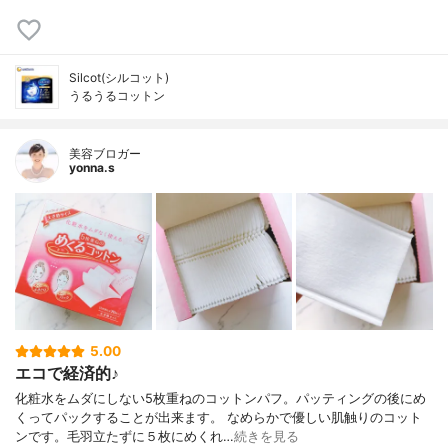
Silcot(シルコット)
うるうるコットン
美容ブロガー
yonna.s
5.00
エコで経済的♪
化粧水をムダにしない5枚重ねのコットンパフ。パッティングの後にめ
くってパックすることが出来ます。 なめらかで優しい肌触りのコット
ンです。毛羽立たずに５枚にめくれ…
続きを見る